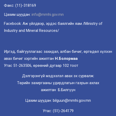
Факс: (11)-318169
Цахим шуудан:
info@mmhi.gov.mn
Facebook: Аж үйлдвэр, эрдэс баялгийн яам /Ministry of
Industry and Mineral Resources/
Иргэд, байгууллагаас захидал, албан бичиг, өргөдөл хүлээн
авах бичиг хэргийн ажилтан
Н.Болормаа
Утас 51-263506, өрөөний дугаар 102 тоот
Дэлгэрэнгүй мэдээлэл авах эх сурвалж:
Төрийн захиргааны удирдлагын газрын ахлах
ажилтан Б.Билгүүн
Цахим шуудан: bilguun@mmhi.gov.mn
Утас: (51)-264179