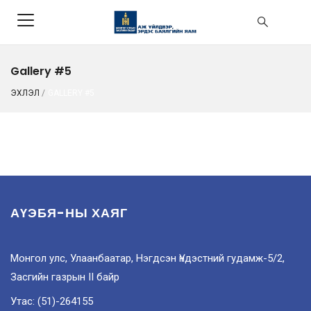
Gallery #5
ЭХЛЭЛ
/
GALLERY #5
АҮЭБЯ-НЫ ХАЯГ
Монгол улс, Улаанбаатар, Нэгдсэн Үндэстний гудамж-5/2,
Засгийн газрын II байр
Утас: (51)-264155