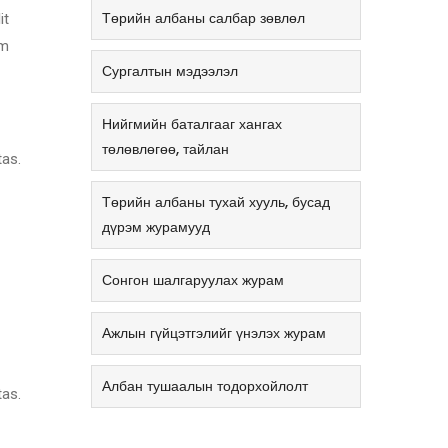
Төрийн албаны салбар зөвлөл
it
am
Сургалтын мэдээлэл
Нийгмийн баталгааг хангах
төлөвлөгөө, тайлан
tas.
Төрийн албаны тухай хууль, бусад
дүрэм журамууд
Сонгон шалгаруулах журам
Ажлын гүйцэтгэлийг үнэлэх журам
Албан тушаалын тодорхойлолт
tas.