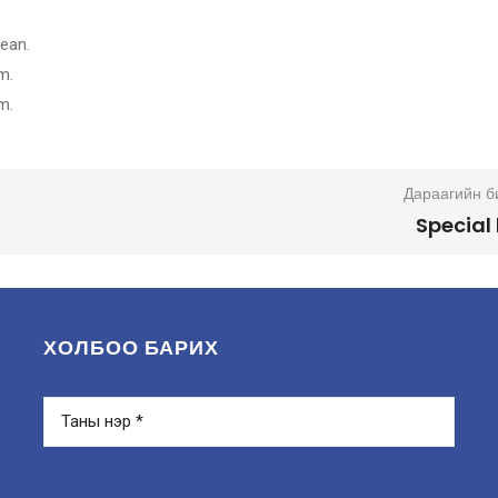
nean.
m.
m.
Дараагийн б
Special 
ХОЛБОО БАРИХ