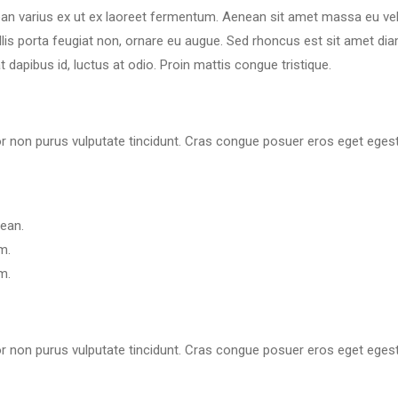
an varius ex ut ex laoreet fermentum. Aenean sit amet massa eu vel
llis porta feugiat non, ornare eu augue. Sed rhoncus est sit amet di
at dapibus id, luctus at odio. Proin mattis congue tristique.
rtor non purus vulputate tincidunt. Cras congue posuer eros eget eges
nean.
m.
m.
rtor non purus vulputate tincidunt. Cras congue posuer eros eget eges