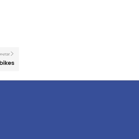
ичлэг
bikes