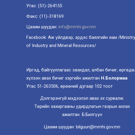
Утас: (51)-264155
Факс: (11)-318169
Цахим шуудан:
info@mmhi.gov.mn
Facebook: Аж үйлдвэр, эрдэс баялгийн яам /Ministr
of Industry and Mineral Resources/
Иргэд, байгууллагаас захидал, албан бичиг, өргөдө
хүлээн авах бичиг хэргийн ажилтан
Н.Болормаа
Утас 51-263506, өрөөний дугаар 102 тоот
Дэлгэрэнгүй мэдээлэл авах эх сурвалж:
Төрийн захиргааны удирдлагын газрын ахлах
ажилтан Б.Билгүүн
Цахим шуудан: bilguun@mmhi.gov.mn