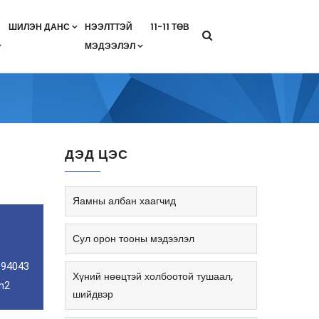
ШИЛЭН ДАНС
НЭЭЛТТЭЙ
11-11 ТӨВ
МЭДЭЭЛЭЛ
агааны хөтөлбөр
лэлт
ан гэрээ
ө
Салбарын жендерийн бодлого
ДЭД ЦЭС
Яамны албан хаагчид
Сул орон тооны мэдээлэл
 94043
Хүний нөөцтэй холбоотой тушаал,
m2
шийдвэр