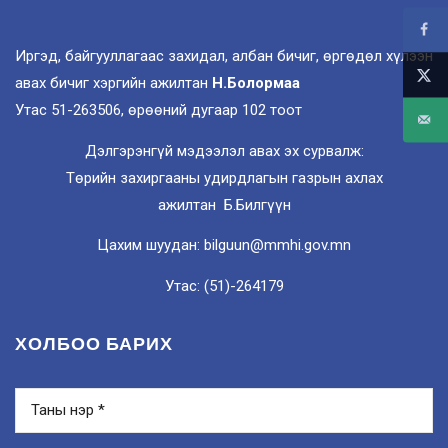
Иргэд, байгууллагаас захидал, албан бичиг, өргөдөл хүлээн
авах бичиг хэргийн ажилтан
Н.Болормаа
Утас 51-263506, өрөөний дугаар 102 тоот
Дэлгэрэнгүй мэдээлэл авах эх сурвалж:
Төрийн захиргааны удирдлагын газрын ахлах
ажилтан Б.Билгүүн
Цахим шуудан: bilguun@mmhi.gov.mn
Утас: (51)-264179
ХОЛБОО БАРИХ