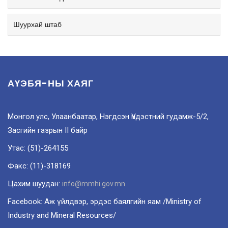
Шуурхай штаб
АҮЭБЯ-НЫ ХАЯГ
Монгол улс, Улаанбаатар, Нэгдсэн Үндэстний гудамж-5/2,
Засгийн газрын II байр
Утас: (51)-264155
Факс: (11)-318169
Цахим шуудан:
info@mmhi.gov.mn
Facebook: Аж үйлдвэр, эрдэс баялгийн яам /Ministry of
Industry and Mineral Resources/