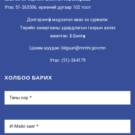
Утас 51-263506, өрөөний дугаар 102 тоот
Дэлгэрэнгүй мэдээлэл авах эх сурвалж:
Төрийн захиргааны удирдлагын газрын ахлах
ажилтан Б.Билгүүн
Цахим шуудан: bilguun@mmhi.gov.mn
Утас: (51)-264179
ХОЛБОО БАРИХ