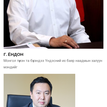
Г. ЁНДОН
Монгол түмэн та бүхэндээ Үндэсний их баяр наадмын халуун
мэндийг