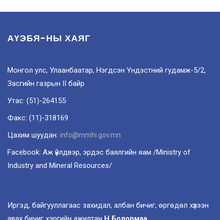
АҮЭБЯ-НЫ ХАЯГ
Монгол улс, Улаанбаатар, Нэгдсэн Үндэстний гудамж-5/2,
Засгийн газрын II байр
Утас: (51)-264155
Факс: (11)-318169
Цахим шуудан:
info@mmhi.gov.mn
Facebook: Аж үйлдвэр, эрдэс баялгийн яам /Ministry of
Industry and Mineral Resources/
Иргэд, байгууллагаас захидал, албан бичиг, өргөдөл хүлээн
авах бичиг хэргийн ажилтан
Н.Болормаа