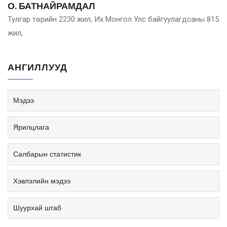
О. БАТНАЙРАМДАЛ
Тулгаp төрийн 2230 жил, Их Монгол Улс байгуулагдсаны 815
жил,
АНГИЛЛУУД
Мэдээ
Ярилцлага
Салбарын статистик
Хэвлэлийн мэдээ
Шуурхай штаб