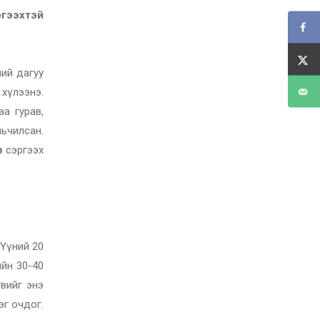
ргээхтэй
ний дагуу
 хүлээнэ.
аа гурав,
льчилсан.
н сэргээх
 Үүний 20
ийн 30-40
увийг энэ
эг очдог.