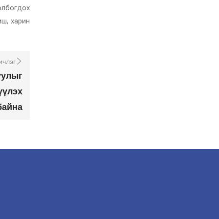
олбогдох
иш, харин
ичлэг
уулыг
үүлэх
байна