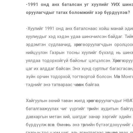
-1991 онд анх баталсан уг хуулийг УИХ шинэчл
оруулагчдыг татах боломжийг хэр бүрдүүлэв?
-Хуулийг 1991 онд анх баталснаас хойш манай эдийн
хуулиудыг хэд хэдэн удаа шинэчилсэн байдаг. Тий
эрдэмтэн судлаачид, хөрөнгө оруулагчдын оролцоо
нийцүүлэн Газрын тосны хуулийг бүхэлд нь шинэч
уялдаа тодорхойгүй байсныг цэгцэлсэн. Хөрөнгө ор
цаг их алддаг байсан. Энэ хүнд суртлыг багасгасан, 
зүйн орчин тодорхой, тогтвортой болсон. Мөн Мон
тэднийг энэ татвараас чөлөөлж байгаа.
Хайгуулын эхний таван жилд хөрөнгө оруулагчдыг НӨАТ б
баталгаажуулах чиг үүргийг төрийн аудитын байг
давхаргын метан хий, шатдаг занар зэргийг эдийн з
бүрдүүлж өгсөн. Өмнө нь энэ төрлийн бүтээгдэхүүний
газрын тос ч юм шиг, аль агентлагаас зөвшөөрөл авах, 