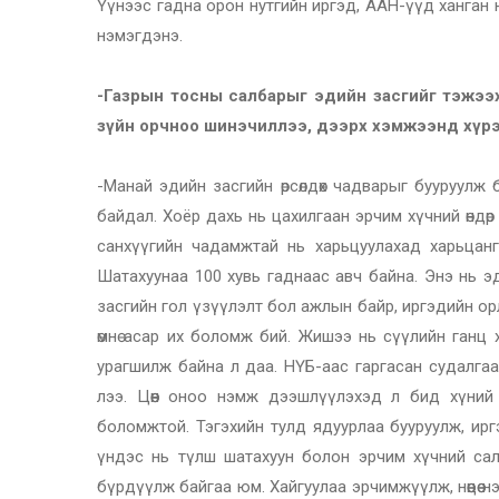
Үүнээс гадна орон нутгийн иргэд, ААН-үүд ханган
нэмэгдэнэ.
-Газрын тосны салбарыг эдийн засгийг тэжээх
зүйн орчноо шинэчиллээ, дээрх хэмжээнд хүрэ
-Манай эдийн засгийн өрсөлдөх чадварыг бууруулж б
байдал. Хоёр дахь нь цахилгаан эрчим хүчний өндөр
санхүүгийн чадамжтай нь харьцуулахад харьцанг
Шатахуунаа 100 хувь гаднаас авч байна. Энэ нь эдийн
засгийн гол үзүүлэлт бол ажлын байр, иргэдийн ор
өмнө асар их боломж бий. Жишээ нь сүүлийн ганц 
урагшилж байна л даа. НҮБ-аас гаргасан судалгаа
лээ. Цөөн оноо нэмж дээшлүүлэхэд л бид хүний 
боломжтой. Тэгэхийн тулд ядуурлаа бууруулж, иргэ
үндэс нь түлш шатахуун болон эрчим хүчний са
бүрдүүлж байгаа юм. Хайгуулаа эрчимжүүлж, нөөцөө 