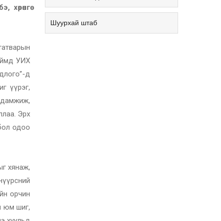
 хөрөнгө
Шуурхай штаб
 татварын
 Иймд УИХ
длого”-д
г үүрэг,
т дамжиж,
ллаа. Эрх
бол одоо
лыг хянаж,
нүүрсний
үйн орчин
ч юм шиг,
нэ хуульд