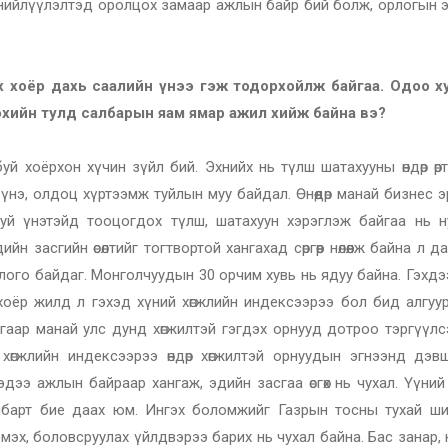
 нийлүүлэлтэд оролцох замаар ажлын байр бий болж, орлогын э
 хоёр дахь саалийн үнээ гэж тодорхойлж байгаа. Одоо х
хийн тулд салбарын яам ямар ажил хийж байна вэ?
уй хоёрхон хүчин зүйл бий. Эхнийх нь түлш шатахууны өндөр өртө
 үнэ, олдоц хүртээмж туйлын муу байдал. Өнөөдөр манай бизнес 
уй үнэтэйд тооцогдох түлш, шатахуун хэрэглэж байгаа нь н
 засгийн өсөлтийг тогтвортой хангахад сөргөөр нөлөөлж байна л д
лого байдаг. Монголчуудын 30 орчим хувь нь ядуу байна. Гэхд
хоёр жилд л гэхэд хүний хөгжлийн индексээрээ бол бид алгуур
гаар манай улс дунд хөгжилтэй гэгдэх орнууд дотроо тэргүүлс
хөгжлийн индексээрээ өндөр хөгжилтэй орнуудын эгнээнд дэв
дээ ажлын байраар хангаж, эдийн засгаа өсгөх нь чухал. Үүни
лбарт бие даах юм. Ингэх боломжийг Газрын тосны тухай ши
нэмэх, боловсруулах үйлдвэрээ барих нь чухал байна. Бас занар,