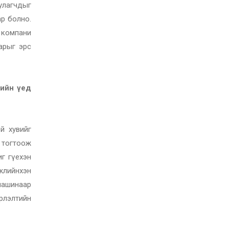
уулагчдыг
ар болно.
н компани
варыг эрс
гийн үед
ой хувийг
ь тогтоож
иг гүехэн
эжлийнхэн
 машинаар
эрлэлтийн