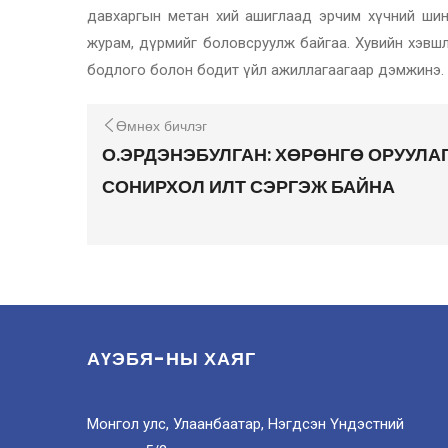
давхаргын метан хий ашиглаад эрчим хүчний шин
журам, дүрмийг боловсруулж байгаа. Хувийн хэвшли
бодлого болон бодит үйл ажиллагаагаар дэмжинэ.
Өмнөх бичлэг
О.ЭРДЭНЭБУЛГАН: ХӨРӨНГӨ ОРУУЛ
СОНИРХОЛ ИЛТ СЭРГЭЖ БАЙНА
АҮЭБЯ-НЫ ХАЯГ
Монгол улс, Улаанбаатар, Нэгдсэн Үндэстний