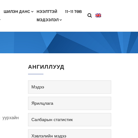
ШИЛЭН ДАНС
НЭЭЛТТЭЙ
11-11 ТӨВ
МЭДЭЭЛЭЛ
агааны хөтөлбөр
лэлт
ан гэрээ
ө
Салбарын жендерийн бодлого
АНГИЛЛУУД
Мэдээ
Ярилцлага
 уурхайн
Салбарын статистик
Хэвлэлийн мэдээ