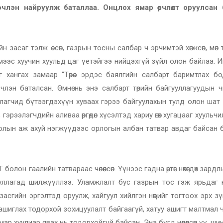
эн найруулж баталлаа. Онцлох ямар өөрчлөлт оруулсан бэ,
 засаг тэлж өссөн, газрын тосны салбар ч эрчимтэй хөгжсөн, мөн
мээс хуучин хуульд цаг үетэйгээ нийцэхгүй зүйл олон байлаа.
г хангах замаар “Төрөөс эрдэс баялгийн салбарт баримтлах бо
лэн баталсан. Өмнө нь энэ салбарт төрийн байгууллагуудын чи
уулагчид бүтээгдэхүүн хуваах гэрээ байгуулахын тулд олон ша
гэрээлэгчдийн аливаа өргөдөл хүсэлтэд хариу өгөх хугацааг хуульчи
голын аж ахуй нэгжүүдээс орлогын албан татвар авдаг байсан 
олон гаалийн татвараас чөлөөлсөн. Үүнээс гадна өртөг нөхөгдөх зард
ууллагад шилжүүллээ. Уламжлалт бус газрын тос гэж ярьдаг 
асгийн эргэлтэд оруулж, хайгуул хийлгэн нөөцийг тогтоох эрх з
г ашиглах тодорхой зохицуулалт байгаагүй, хатуу ашигт малтмал 
ямар хуулиар явах нь тодорхойгүй байсан. Энэ бүгд нөлөөлсөн үү, ши