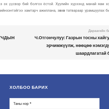
э эх үүсвэр бий болгох ёстой. Хуулийн хүрээнд манай яам х
йнхэнтэйгээ хамтарч ажиллана, зөвхөн татвараар урамшуулах б
Дараагийн б
АГЧДЫН
Ч.Отгончулуу: Газрын тосны хайг
эрчимжүүлж, нөөцөө нэмэгд
шаардлагатай 
ХОЛБОО БАРИХ