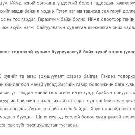
улах хэцүү. Иймд эхний ээлжинд үндэсний болон гадаадын хөрөнгө ор
ийг өрөмдөж байж л мэднэ. Гэтэл нэг өрөм тавихад сая гаруй долл
оос нь тос гардаг. Гарахгүй ч байж болно. Иймд одоогоор төрий
гүй аж ахуйн нэгж, байгууллагын судалгаа шинжилгээ хийх чад
жээг тодорхой хувиас бууруулахгүй байх тухай хэлэлцүүл
40 хувийг төр авах зохицуулалт хэвээр байгаа. Гэхдээ тодорх
увьтай байдаг бол манай улсад Засгийн газар боломжийн бага хув
 гэсэн үг. Гэхдээ манай геологийн нөхцөл хүнд. Арабын орнууд ш
хураагуурын байршил тархалт ихтэй гэх зэрэг сул тал бий гэж мэрг
рлэдэг, дэд бүтэц нь сайн хөгжсөн байдаг. Харин манайд авто
өх чадвар буурдаг. Шинэ хуульд хоолой болон хямд өртөгтэй тээв
эн эрх зүйн зохицуулалтыг тусгасан.