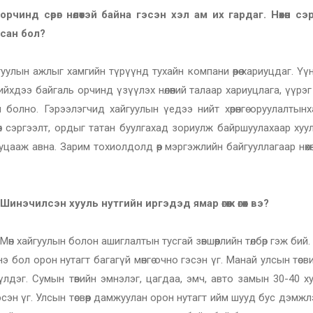
инд сөрөг нөлөөтэй байна гэсэн хэл ам их гардаг. Нөхөн сэ
сан бол?
гуулын ажлыг хамгийн түрүүнд тухайн компани өөрөө хариуцдаг. Үү
ийхдээ байгаль орчинд үзүүлэх нөлөөний талаар хариуцлага, үүрэг
болно. Гэрээлэгчид хайгуулын үедээ нийт хөрөнгө оруулалтынх
хөн сэргээлт, ордыг татан буулгахад зориулж байршуулахаар хуу
 буцааж авна. Зарим тохиолдолд өөр мэргэжлийн байгууллагаар нөхө
Шинэчилсэн хууль нутгийн иргэдэд ямар өгөөж өгөх вэ?
өн хайгуулын болон ашиглалтын тусгай зөвшөөрлийн төлбөр гэж бий.
 Энэ бол орон нутагт багагүй мөнгө очно гэсэн үг. Манай улсын төсв
лдэг. Сумын төвийн эмнэлэг, цагдаа, эмч, авто замын 30-40 х
эсэн үг. Улсын төсвөөр дамжуулан орон нутагт ийм шууд бус дэмжл