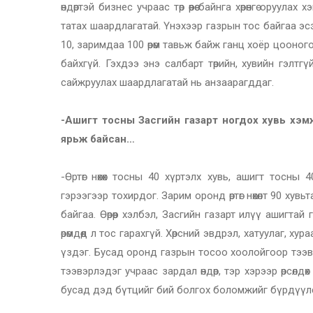
өндөртэй бизнес учраас төр өөрөө байнга хөрөнгө ору
татах шаардлагатай. Үнэхээр газрын тос байгаа эсэх
10, заримдаа 100 өрөм тавьж байж ганц хоёр цооног
байхгүй. Гэхдээ энэ салбарт төрийн, хувийн гэлт
сайжруулах шаардлагатай нь анзаарагддаг.
-Ашигт тосны Засгийн газарт ногдох хувь хэм
ярьж байсан…
-Өртөг нөхөх тосны 40 хүртэлх хувь, ашигт тосны 
гэрээгээр тохирдог. Зарим оронд өртөг нөхөлт 90 х
байгаа. Өөрөөр хэлбэл, Засгийн газарт илүү ашигтай
өрөмдөөд л тос гарахгүй. Хөрсний эвдрэл, хатуулаг, 
үздэг. Бусад оронд газрын тосоо хоолойгоор тээвэ
тээвэрлэдэг учраас зардал өндөр, тэр хэрээр өрсөлд
бусад дэд бүтцийг бий болгох боломжийг бүрдүүлс