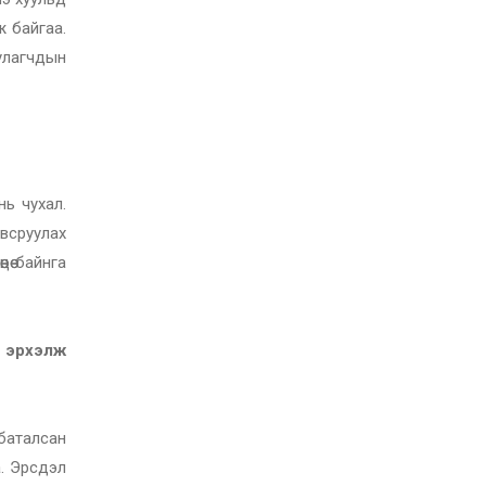
ж байгаа.
улагчдын
нь чухал.
овсруулах
өө байнга
а эрхэлж
баталсан
а. Эрсдэл