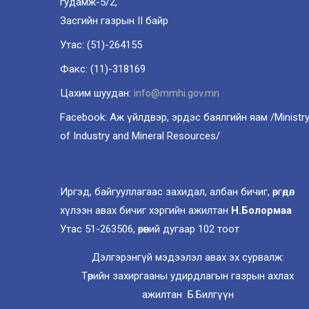
гудамж-5/2,
Засгийн газрын II байр
Утас: (51)-264155
Факс: (11)-318169
Цахим шуудан:
info@mmhi.gov.mn
Facebook: Аж үйлдвэр, эрдэс баялгийн яам /Ministr
of Industry and Mineral Resources/
Иргэд, байгууллагаас захидал, албан бичиг, өргөдөл
хүлээн авах бичиг хэргийн ажилтан
Н.Болормаа
Утас 51-263506, өрөөний дугаар 102 тоот
Дэлгэрэнгүй мэдээлэл авах эх сурвалж:
Төрийн захиргааны удирдлагын газрын ахлах
ажилтан Б.Билгүүн