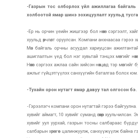
-Газрын тос олборлох үйл ажиллагаа байгаль орч
холбоотой ямар шинэ зохицуулалт хуульд тусга
-Ер нь орчин үеийн жишгээр бол нөхөн сэргээлт, хай
хуульд өөрчлөлт оруулсан. Компани анхнаасаа гэрээ х
Мөн байгаль орчны асуудал хариуцсан ажилтантай 
ашиглалтын үед бол нэг хувьтай тэнцэх мөнгийг нө
Нөхөн сэргээх ажлаа сайн хийсэн нөхцөлд тэр мөнгийг
ажлыг гүйцэтгүүлэх санхүүгийн баталгаа болох юм.
-Тухайн орон нутагт ямар давуу тал олгосон бэ. 
-Гэрээлэгч компани орон нутагтай гэрээ байгуулна. М
хувийг аймагт, 10 хувийг суманд өгөхөөр хуульчилсан.
хувийг уул уурхай, газрын тосны салбараас бүрдүү
салбарын хөрөнгөөс цалинжуулж, санхүүжүүлж байна г