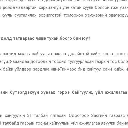
д өрсөлдөх чадвартай, харьцангуй уян хатан хууль болсон гэж үзэ
хууль сурталчлах зорилготой томоохон хэмжээний хөрөнгө ору
олд татвараас чөлөөлөх тухай босго бий юү?
элэгчид маань хайгуулын ажлаа далайцтай хийж, нөөц тогтоох 
йгээгүй. Яваандаа дотоодын тосонд тулгуурласан газрын тос бол
айж үйлдвэр зардлаа нөхнө. Тиймээс бид хайгуул сайн хийж, нөөц
ани бүтээгдэхүүн хуваах гэрээ байгуулж, үйл ажиллага
ий хайгуулын 31 талбай ялгасан. Одоогоор Засгийн газраас 
18 талбайд газрын тосны хайгуулын үйл ажиллагаа явуулж байн