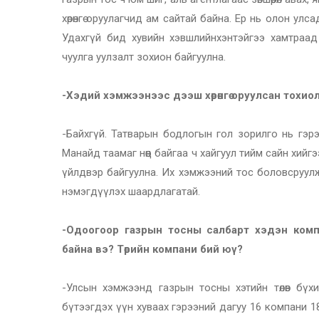
хөрөнгө оруулагчид ам сайтай байна. Ер нь олон улса
Удахгүй бид хувийн хэвшлийнхэнтэйгээ хамтраад 
чуулга уулзалт зохион байгуулна.
-Хэдий хэмжээнээс дээш хөрөнгө оруулсан тохиолд
-Байхгүй. Татварын бодлогын гол зорилго нь гэрэ
Манайд таамаг нөөц байгаа ч хайгуул тийм сайн хи
үйлдвэр байгуулна. Их хэмжээний тос боловсруулж б
нэмэгдүүлэх шаардлагатай.
-Одоогоор газрын тосны салбарт хэдэн комп
байна вэ? Төрийн компани бий юү?
-Улсын хэмжээнд газрын тосны хэтийн төлөв бүх
бүтээгдэх үүн хуваах гэрээний дагуу 16 компани 