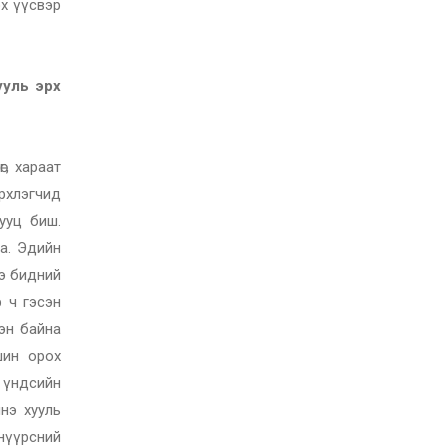
х үүсвэр
ууль эрх
г, хараат
эрхлэгчид
ууц биш.
аа. Эдийн
ээ бидний
 ч гэсэн
эн байна
шин орох
й үндсийн
нэ хууль
 нүүрсний