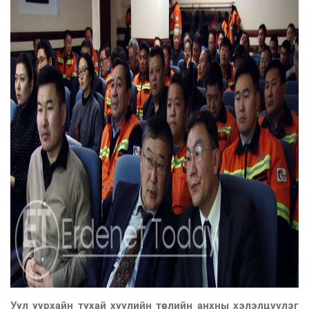
Уул уурхайн тухай хуулийн төслийн анхны хэлэлцүүлэг