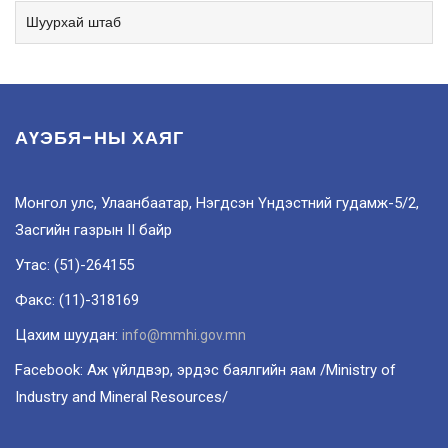
Шуурхай штаб
АҮЭБЯ-НЫ ХАЯГ
Монгол улс, Улаанбаатар, Нэгдсэн Үндэстний гудамж-5/2,
Засгийн газрын II байр
Утас: (51)-264155
Факс: (11)-318169
Цахим шуудан:
info@mmhi.gov.mn
Facebook: Аж үйлдвэр, эрдэс баялгийн яам /Ministry of
Industry and Mineral Resources/