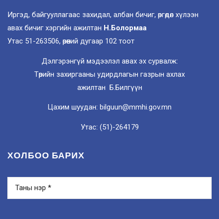
Иргэд, байгууллагаас захидал, албан бичиг, өргөдөл хүлээн
авах бичиг хэргийн ажилтан
Н.Болормаа
Утас 51-263506, өрөөний дугаар 102 тоот
Дэлгэрэнгүй мэдээлэл авах эх сурвалж:
Төрийн захиргааны удирдлагын газрын ахлах
ажилтан Б.Билгүүн
Цахим шуудан: bilguun@mmhi.gov.mn
Утас: (51)-264179
ХОЛБОО БАРИХ