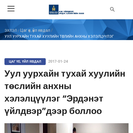
Цаг үе, үйл явдал
/
ЭХЛЭЛ
/
УУЛ УУРХАЙН ТУХАЙ ХУУЛИЙН ТӨСЛИЙН АНХНЫ ХЭЛЭЛЦҮҮЛЭГ
“ЭРДЭНЭТ ҮЙЛДВЭР”ДЭЭР БОЛЛОО
ЦАГ ҮЕ, ҮЙЛ ЯВДАЛ
2017-01-24
Уул уурхайн тухай хуулийн
төслийн анхны
хэлэлцүүлэг “Эрдэнэт
үйлдвэр”дээр боллоо