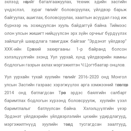
эхлээд нөөцийг баталгаажуулах, техник эдийн засгийн
үндэслэл, зураг төслийг боловсруулах, үйлдвэр барьж
байгуулах, ашиглах, боловсруулах, хаалтын асуудал гээд иж
бүрнээр нь зохицуулсан хууль байдаггүй байна. Тиймээс
олон улсын жишигт нийцүүлсэн эрх зүйн орчныг бүрдүүлэх
зайлшгүй шаардлага тавигдаж байгааг “Эрдэнэт үйлдвэр”
ХХК-ийн Ерөнхий захиргааны 1-р байранд болсон
хэлэлцүүлгийн эхэнд Уул уурхай, хүнд үйлдвэрийн яамны
бодлогын газрын ахлах мэргэжилтэн Ч.Цогтбаатар онцлов.
Уул уурхайн тухай хуулийн төслийг 2016-2020 онд Монгол
улсын Засгийн газраас хэрэгжүүлэх арга хэмжээний төлөвлөгөө,
2014 онд батлагдсан Төрөөс эрдэс баялгийн салбарт
баримтлах бодлогын хүрээнд боловсруулж, хуулийн үзэл
баримтлалыг батлуулсан байна. Хэлэлцүүлгийн үеэр
Эрдэнэт үйлдвэрийн үйлдвэрлэлийн цехийн удирдлагууд,
мэргэжилтнүүд хуулийн төсөлд тусгагдсан заалтууд,