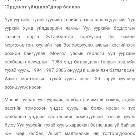
“
Эрдэнэт
үйлдвэр
”
дээр боллоо
Уул уурхайн тухай хуулийн төслийн анхны хэлэлцүүлгийг Уул
уурхай, хүнд үйлдвэрийн яамны Уул уурхайн бодлогын
газрын дарга Ж.Ганбаатар тэргүүтэй тус яамны
мэргэжилтэн, хуулийн төсөл боловсруулах ажлын хэсгийнхэн
зохион байгуулав. Монгол улсын геологи уул уурхайн
салбарын асуудлыг 1988 онд батлагдсан Газрын хэвлийн
тухай хууль, 1994, 1997, 2006 онуудад шинэчлэн батлагдсан
Ашигт малтмалын тухай хууль зэрэг 30 гаруй хуулиар
зохицуулж ирсэн.
Манай улсад уул уурхайн салбар эрчимтэй хөгжиж, эдийн
засгийн томоохон үндэс суурь нь болж ирсэн ч тус
салбарын үндсэн процессийг зохицуулсан толгой хууль
буюу Уул уурхайн тухай хууль хараахан батлагдаагүй байгаа
юм. Өөрөөр хэлбэл, Ашигт малтмалын нөөц тогтоогдохоос