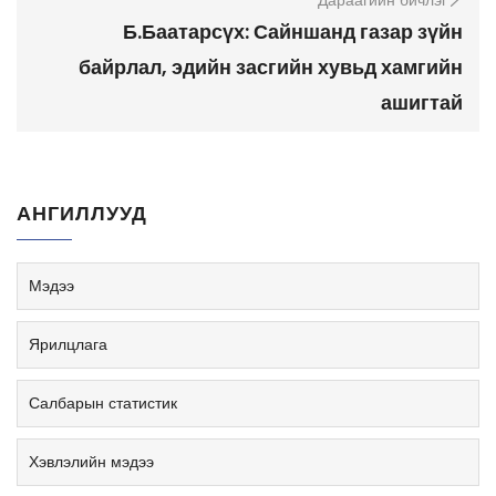
Дараагийн бичлэг
Б.Баатарсүх: Сайншанд газар зүйн
байрлал, эдийн засгийн хувьд хамгийн
ашигтай
АНГИЛЛУУД
Мэдээ
Ярилцлага
Салбарын статистик
Хэвлэлийн мэдээ