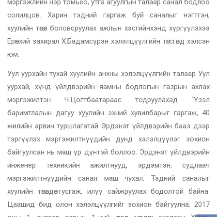
мэргэжлийн нэр томьёо, утга агуулгын талаар санал бодлоо
солилцов. Харин тэдний гаргаж буй саналыг нэгтгэн,
хуулийн төсөл боловсруулах ажлын хэсгийнхэнд хүргүүлэхээ
Ерөнхий захирал Х.Бадамсүрэн хэлэлцүүлгийн төгсгөлд хэлсэн
юм.
Уул уурхайн тухай хуулийн анхны хэлэлцүүлгийн талаар Уул
уурхай, хүнд үйлдвэрийн яамны бодлогын газрын ахлах
мэргэжилтэн Ч.Цогтбаатараас тодруулахад “Үзэл
баримтлалын дагуу хуулийн эхний хувилбарыг гаргаж, 40
жилийн арвин туршлагатай Эрдэнэт үйлдвэрийн бааз дээр
тэргүүлэх мэргэжилтнүүдийн дунд хэлэлцүүлэг зохион
байгуулсан нь маш үр дүнтэй боллоо. Эрдэнэт үйлдвэрийн
инженер техникийн ажилтнууд, эрдэмтэн, судлаач
мэргэжилтнүүдийн санал маш чухал. Тэдний саналыг
хуулийн төсөлдөө тусгаж, илүү сайжруулах бодолтой байна.
Цаашид бид олон хэлэлцүүлгийг зохион байгуулна. 2017