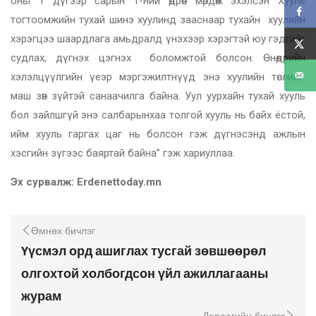
оны 1 дүгээр сарын 1-ний өдрөөс мөрдөж эхэлсэн Хууль
тогтоомжийн тухай шинэ хуулинд зааснаар тухайн хуулийн
хэрэгцээ шаардлага амьдралд үнэхээр хэрэгтэй юу гэдгийг
судлах, дүгнэх цэгнэх боломжтой болсон. Өнөөдрийн
хэлэлцүүлгийн үеэр мэргэжилтнүүд энэ хуулийн төслийг,
маш зөв зүйтэй санаачилга байна. Уул уурхайн тухай хууль
бол зайлшгүй энэ салбарынхаа толгой хууль нь байх ёстой,
ийм хууль гаргах цаг нь болсон гэж дүгнэсэнд ажлын
хэсгийн зүгээс баяртай байна” гэж хариуллаа.
Эх сурвалж:
Erdenettoday.mn
Өмнөх бичлэг
Үүсмэл орд ашиглах тусгай зөвшөөрөл
олгохтой холбогдсон үйл ажиллагааны
журам