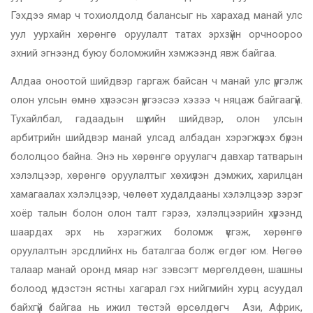
Гэхдээ ямар ч тохиолдолд балансыг нь харахад манай улс
уул уурхайн хөрөнгө оруулалт татах эрхзүйн орчноороо
эхний эгнээнд буюу боломжийн хэмжээнд явж байгаа.
Алдаа оноотой шийдвэр гаргаж байсан ч манай улс үргэлж
олон улсын өмнө хүлээсэн үүргээсээ хэзээ ч няцаж байгаагүй.
Тухайлбал, гадаадын шүүхийн шийдвэр, олон улсын
арбитрийн шийдвэр манай улсад албадан хэрэгжүүлэх бүрэн
бололцоо байна. Энэ нь хөрөнгө оруулагч давхар татварын
хэлэлцээр, хөрөнгө оруулалтыг хөхиүлэн дэмжих, харилцан
хамагаалах хэлэлцээр, чөлөөт худалдааны хэлэлцээр зэрэг
хоёр талын болон олон талт гэрээ, хэлэлцээрийн хүрээнд
шаардах эрх нь хэрэгжих боломж үүсгэж, хөрөнгө
оруулалтын эрсдлийнх нь баталгаа болж өгдөг юм. Нөгөө
талаар манай оронд мяар нэг зэвсэгт мөргөлдөөн, шашны
болоод үндэстэн ястны хагарал гэх нийгмийн хурц асуудал
байхгүй байгаа нь ижил төстэй өрсөлдөгч Ази, Африк,