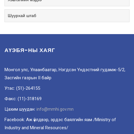
Шуурхай штаб
АҮЭБЯ-НЫ ХАЯГ
Монгол улс, Улаанбаатар, Нэгдсэн Үндэстний гудамж-5/2,
Засгийн газрын II байр
Утас: (51)-264155
Факс: (11)-318169
Цахим шуудан:
info@mmhi.gov.mn
Facebook: Аж үйлдвэр, эрдэс баялгийн яам /Ministry of
Industry and Mineral Resources/