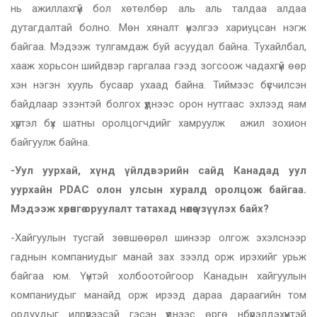
нь ажиллахгүй бол хөтөлбөр аль аль талдаа алдаа
дутагдалтай болно. Мөн хяналт үнэлгээ хариуцсан нэгж
байгаа. Мэдээж тулгамдаж буй асуудал байна. Тухайлбал,
хааж хорьсон шийдвэр гаргалаа гээд зогсоож чадахгүй өөр
хэн нэгэн хууль бусаар ухаад байна. Тиймээс бүсчилсэн
байдлаар эзэнтэй болгох үүднээс орон нутгаас эхлээд яам
хүртэл бүх шатны оролцогчдийг хамруулж ажил зохион
байгуулж байна.
-Уул уурхай, хүнд үйлдвэрийн сайд Канадад уул
уурхайн
PDAC
олон улсын хуралд оролцож байгаа.
Мэдээж хөрөнгө оруулалт татахад нөлөө үзүүлэх байх?
-Хайгуулын тусгай зөвшөөрөл шинээр олгож эхэлснээр
гаднын компаниудыг манай зах зээлд орж ирэхийг урьж
байгаа юм. Үүнтэй холбоотойгоор Канадын хайгуулын
компаниудыг манайд орж ирээд дараа дараагийн том
ордуудыг илрүүлээсэй гэсэн үүднээс өргө нбүрэлдэхүүнтэй