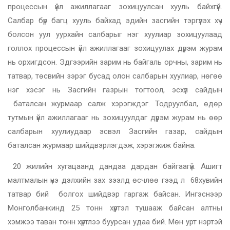
процессын үйл ажиллагааг зохицуулсан хууль байхгүй.
Салбар бүр багц хууль байхад эдийн засгийн тэргүүлэх хүч
болсон уул уурхайн салбарыг нэг хуулиар зохицуулаад
голлох процессын үйл ажиллагааг зохицуулах дүрэм журам
нь орхигдсон. Эдгээрийн зарим нь байгаль орчны, зарим нь
татвар, төсвийн зэрэг бусад олон салбарын хуулиар, нөгөө
нэг хэсэг нь Засгийн газрын тогтоол, эсхүл сайдын
баталсан журмаар салж хэрэгждэг. Тодруулбал, өдөр
тутмын үйл ажиллагааг нь зохицуулдаг дүрэм журам нь өөр
салбарын хуулиудаар эсвэл Засгийн газар, сайдын
баталсан журмаар шийдвэрлэгдэж, хэрэгжиж байна.
20 жилийн хугацаанд дандаа дардан байгаагүй. Ашигт
малтмалын үнэ дэлхийн зах зээлд өсчлөө гээд л 68хувийн
татвар бий болгох шийдвэр гаргаж байсан. Ингэснээр
Монголбанкинд 25 тонн хүртэл тушааж байсан алтны
хэмжээ таван тонн хүртлээ буурсан удаа бий. Мөн урт нэртэй