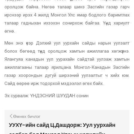
оролцож байна. Нөгөө талаар шинэ Засгийн газар гарч
ирснээр ирэх 4 жилд Монгол Улс ямар бодлого баримтлах
талаар гадныхан ихээхэн сонирхож байгаа. Үүнд хариулт
өгнө.
Мөн энэ үеэр Дэлхий уул уурхайн сайды нарын уулзалт
болох бөгөөд түүнд оролцож хамтын ажиллагаа хөгжүүлнэ.
Ялангуяа канадын уул уурахайн сайдтай уулзаж хамтын
ажиллагааны талаар ярилцана. Монгол-Канадын Засгийн
газар хоорондын дугуй ширээний уулзалтыг ч хийх юм.
Сайд өөрөө ирж тодорхой мэдээлэл өгөх байх.
Эх сурвалж: ҮНДЭСНИЙ ШУУДАН сонин
Өмнөх бичлэг
УУХҮ-ийн сайд Ц.Дашдорж: Уул уурхайн