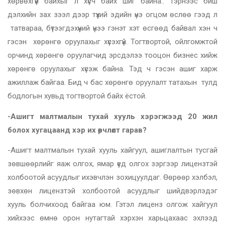
хөрвөхгүй байхыг л хүсч байх шиг байна.. Тэрнээс биш
дэлхийн зах зээл дээр түүхий эдийн үнэ огцом өслөө гээд л
татвараа, бүтээгдэхүүний үнээ гэнэт хэт өсгөөд байвал хэн ч
гэсэн хөрөнгө оруулахыг хүсэхгүй. Тогтвортой, ойлгомжтой
орчинд хөрөнгө оруулагчид эрсдэлээ тооцон бизнес хийж
хөрөнгө оруулахыг хүсэж байна. Тэд ч гэсэн ашиг харж
ажиллаж байгаа. Бид ч бас хөрөнгө оруулалт татахын тулд
бодлогын хувьд тогтвортой байх ёстой.
-Ашигт малтмалын тухай хууль хэрэгжээд 20 жил
болох хугацаанд хэр их өөрчлөлт гарав?
-Ашигт малтмалын тухай хууль хайгуул, ашиглалтын тусгай
зөвшөөрлийг яаж олгох, ямар үед олгох зэргээр лицензтэй
холбоотой асуудлыг ихэвчлэн зохицуулдаг. Өөрөөр хэлбэл,
зөвхөн лицензтэй холбоотой асуудлыг шийдвэрлэдэг
хууль болчихоод байгаа юм. Гэтэл лиценз олгож хайгуул
хийхээс өмнө орон нутагтай хэрхэн харьцахаас эхлээд