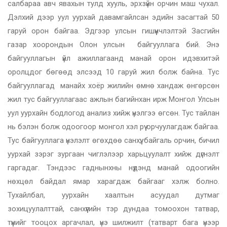
салбараа авч явахын тулд хууль, эрхзүйн орчин маш чухал.
Дэлхий дээр уул уурхай давамгайлсан эдийн засагтай 50
гаруй орон байгаа. Эдгээр улсын гишүүнчлэлтэй Засгийн
газар хоорондын Олон улсын байгууллага бий. Энэ
байгууллагын үйл ажиллагаанд манай орон идэвхитэй
оролцдог бөгөөд элсээд 10 гаруй жил болж байна. Тус
байгууллагад манайх хоёр жилийн өмнө хандаж өнгөрсөн
жил тус байгууллагаас ажлын багийнхан ирж Монгол Улсын
уул уурхайн бодлогод анализ хийж үнэлгээ өгсөн. Тус тайлан
нь бэлэн болж одоогоор монгол хэл рүү орчуулагдаж байгаа.
Тус байгууллага үнэлэлт өгөхдөө санхүү, байгаль орчин, бичил
уурхай зэрэг зургаан чиглэлээр харьцуулалт хийж дүгнэлт
гаргадаг. Тэндээс гаднынхны нүдэнд манай одоогийн
нөхцөл байдал ямар харагдаж байгааг хэлж болно.
Тухайлбал, уурхайн хаалтын асуудал дутмаг
зохицуулалттай, санхүүгийн тэр дундаа томоохон татвар,
түүнийг тооцох аргачлал, үнэ шилжилт (татварт бага үнээр