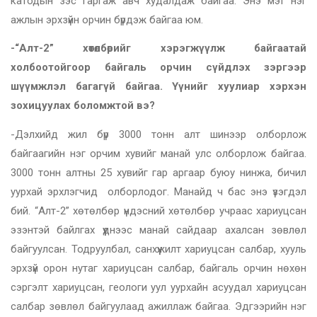
катодын зэс гаргаж авч худалдаж байгаа. Энэ мэт нэг
ажлын эрхзүйн орчин бүрдэж байгаа юм.
-“Алт-2” хөтөлбөрийг хэрэгжүүлж байгаатай
холбоотойгоор байгаль орчин сүйдлэх зэргээр
шүүмжлэл багагүй байгаа. Үүнийг хуулиар хэрхэн
зохицуулах боломжтой вэ?
-Дэлхийд жил бүр 3000 тонн алт шинээр олборлож
байгаагийн нэг орчим хувийг манай улс олборлож байгаа.
3000 тонн алтны 25 хувийг гар аргаар буюу нинжа, бичил
уурхай эрхлэгчид олборлодог. Манайд ч бас энэ үзэгдэл
бий. “Алт-2” хөтөлбөр үндэсний хөтөлбөр учраас хариуцсан
эзэнтэй байлгах үүднээс манай сайдаар ахалсан зөвлөл
байгуулсан. Тодруулбал, санхүүжилт хариуцсан салбар, хууль
эрхзүй орон нутаг хариуцсан салбар, байгаль орчин нөхөн
сэргэлт хариуцсан, геологи уул уурхайн асуудал хариуцсан
салбар зөвлөл байгуулаад ажиллаж байгаа. Эдгээрийн нэг