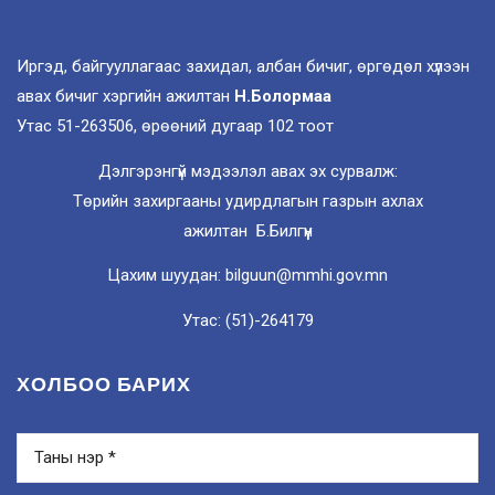
Иргэд, байгууллагаас захидал, албан бичиг, өргөдөл хүлээн
авах бичиг хэргийн ажилтан
Н.Болормаа
Утас 51-263506, өрөөний дугаар 102 тоот
Дэлгэрэнгүй мэдээлэл авах эх сурвалж:
Төрийн захиргааны удирдлагын газрын ахлах
ажилтан Б.Билгүүн
Цахим шуудан: bilguun@mmhi.gov.mn
Утас: (51)-264179
ХОЛБОО БАРИХ