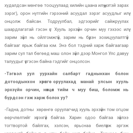
худалдсан мөнгөө тооцуулаад хилийн цаана илүү үнэтэй зарах
зэрэг), орон нутгийн гэрээний асуудал зэрэг асуудлыг илүү
онцолж байсан. Тодруулбал, эдгээрийг сайжруулах
шаардлагатай гэсэн үг. Хууль эрхзүйн орчин муу гэхээс илүү
зарим зүйл нь ойлгомжгүй, зарим нь бүрэн зохицуулалтгүй
байгааг ярьж байгаа юм. Энэ бол тэдний харж байгаагаар
зарим сул тал бөгөөд маш олон зүйл дээр Монгол Улс давуу
талуудыг үүсгэсэн байна гэдгийг онцолсон.
-Тэгвэл уул уурхайн салбарт гаднынхан болон
дотоодынхон хөрөнгө оруулахад манай улсын хууль
эрхзүйн орчин, нөхцөл тийм ч муу биш, боломж нь
бүрдсэн гэж харж болох уу?
-Гадна, дотны хөрөнгө оруулагчид хууль эрхзүйн том огцом
өөрчлөлтийг хүсэхгүй байгаа. Харин одоо байгаа зүйлээ
тогтвортой байлгах, хэлсэн, ярьснаа биелүүлж эргэж