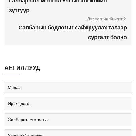
салбар бол Монгол Улсын хөгжлийн
зүтгүүр
Дараагийн бичлэг
Салбарын бодлогыг сайжруулах талаар
сургалт болно
АНГИЛЛУУД
Мэдээ
Ярилцлага
Салбарын статистик
Хэвлэлийн мэдээ