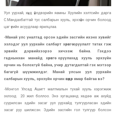
Уул уурхай, хүнд үйлдвэрийн яамны Хуулийн хэлтсийн дарга
С.Мандахбаттай тус салбарын хууль, эрхзүйн орчин болоод
цаг үеийн асуудлаар ярилцлаа.
-Манай улс уналтад орсон эдийн засгийн ихэнх хувийг
эзлэдэг уул уурхайн салбарт хөрөнгө оруулалт татах гэж
эрвийх дэрвийхээрээ хичээж байна. Гэхдээ
гаднынхан манайд хөрөнгө оруулахад хууль эрхзүйн
орчин нь болохгүй байна, учир дутагдалтай гэх мэтээр
багагүй шүүмжилдэг. Манай улсын уул уурхайн
салбарын хууль, эрхзүйн орчин өнөөдөр ямар байгаа вэ?
-Монгол Улсад Ашигт малтмалын тухай хууль хэрэгжиж
эхлээд 20 жил боллоо. Энэ хугацаанд хөдөө аж ахуйд
суурилсан эдийн засаг уул уурхайд тулгуурласан эдийн
засаг руу шилжсэн. Эдийн засгийн гол тулгуур болсон