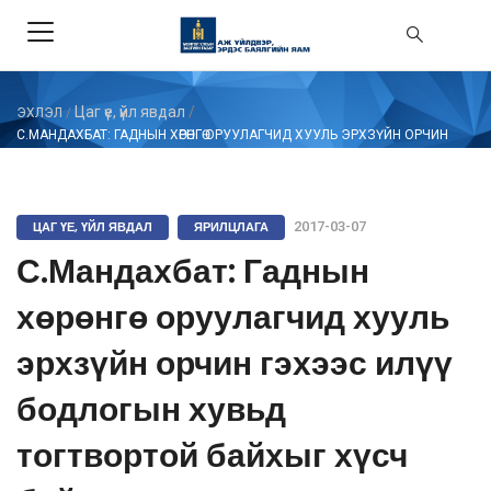
Цаг үе, үйл явдал
/
ЭХЛЭЛ
/
С.МАНДАХБАТ: ГАДНЫН ХӨРӨНГӨ ОРУУЛАГЧИД ХУУЛЬ ЭРХЗҮЙН ОРЧИН
ГЭХЭЭС ИЛҮҮ БОДЛОГЫН ХУВЬД ТОГТВОРТОЙ БАЙХЫГ ХҮСЧ БАЙНА
ЦАГ ҮЕ, ҮЙЛ ЯВДАЛ
ЯРИЛЦЛАГА
2017-03-07
С.Мандахбат: Гаднын
хөрөнгө оруулагчид хууль
эрхзүйн орчин гэхээс илүү
бодлогын хувьд
тогтвортой байхыг хүсч