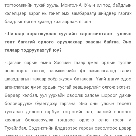
тогтоомжийн тухай хууль, Монгол-АНУ-ын ил тод байдлын
хэлэлцээр зэрэг нь гэнэт эмх замбараагүй шийдвэр гаргах
байдлыг өргөн хүрээнд хязгаарлаж өгсөн.
-Шинээр хэрэгжүүлэх хуулийн хэрэгжилтээс улсын
төсөвт багагүй орлого оруулахаар заасан байгаа. Энэ
талаар тодруулахгүй юү?
-Цагаан сарын өмнө Засгийн газар үүсмэл ордын тусгай
зөвшөөрөл олгох, эзэмшигчийн үйл ажиллагаанд тавих
шаардлагын талаар хоёр журам баталсан. Үүний дагуу одоо
агентлагаас үүсмэл ордын тусгай зөвшөөрлийг олгож эхлэнэ.
Өөрөөр хэлбэл, уул уурхайн овоолж хаясан шороог дахин
боловсруулж бүтээгдэхүүн гаргана. Энэ оны улсын төсөвт
тусгасан долоон тэрбум төгрөгийг алт, зэсний овоолго
хаялгыг боловсруулж тэндээс орлого олно гэсэн үг.
Тухайлбал, Эрдэнэтийн үйлдвэрээс гарсан овоолгоос цэвэр