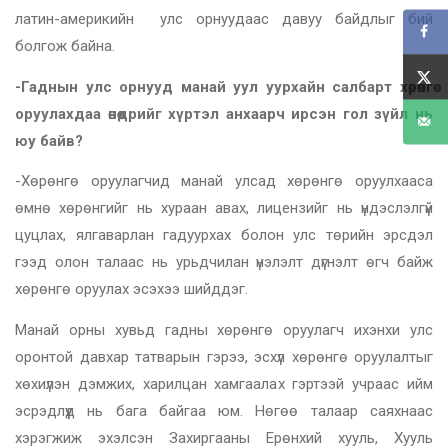
латин-америкийн улс орнуудаас давуу байдлыг бий
болгож байна.
-Гаднын улс орнууд манай уул уурхайн салбарт хөрөнгө
оруулахдаа өнөөдрийг хүртэл анхаарч ирсэн гол зүйл нь
юу байв?
-Хөрөнгө оруулагчид манай улсад хөрөнгө оруулхааса
өмнө хөрөнгийг нь хураан авах, лицензийг нь үндэслэлгүй
цуцлах, ялгаварлан гадуурхах болон улс төрийн эрсдэл
гээд олон талаас нь урьдчилан үнэлэлт дүгнэлт өгч байж
хөрөнгө оруулах эсэхээ шийддэг.
Манай орны хувьд гадны хөрөнгө оруулагч ихэнхи улс
оронтой давхар татварын гэрээ, эсхүл хөрөнгө оруулалтыг
хөхиүлэн дэмжих, харилцан хамгаалах гэртээй учраас ийм
эсрэдлүүд нь бага байгаа юм. Нөгөө талаар саяхнаас
хэрэгжиж эхэлсэн Захиргааны Ерөнхий хууль, Хууль