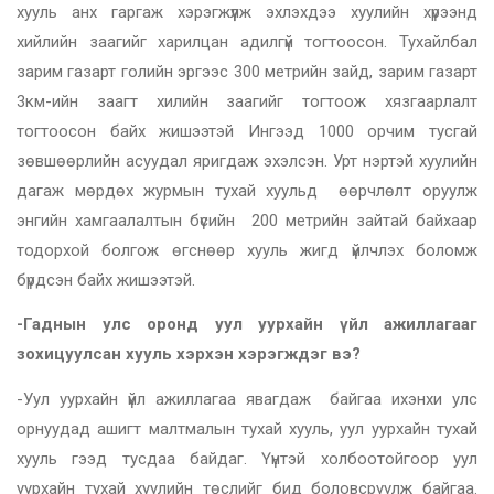
хууль анх гаргаж хэрэгжүүлж эхлэхдээ хуулийн хүрээнд
хийлийн заагийг харилцан адилгүй тогтоосон. Тухайлбал
зарим газарт голийн эргээс 300 метрийн зайд, зарим газарт
3км-ийн заагт хилийн заагийг тогтоож хязгаарлалт
тогтоосон байх жишээтэй Ингээд 1000 орчим тусгай
зөвшөөрлийн асуудал яригдаж эхэлсэн. Урт нэртэй хуулийн
дагаж мөрдөх журмын тухай хуульд өөрчлөлт оруулж
энгийн хамгаалалтын бүсийн 200 метрийн зайтай байхаар
тодорхой болгож өгснөөр хууль жигд үйлчлэх боломж
бүрдсэн байх жишээтэй.
-Гаднын улс оронд уул уурхайн үйл ажиллагааг
зохицуулсан хууль хэрхэн хэрэгждэг вэ?
-Уул уурхайн үйл ажиллагаа явагдаж байгаа ихэнхи улс
орнуудад ашигт малтмалын тухай хууль, уул уурхайн тухай
хууль гээд тусдаа байдаг. Үүнтэй холбоотойгоор уул
уурхайн тухай хуулийн төслийг бид боловсруулж байгаа.