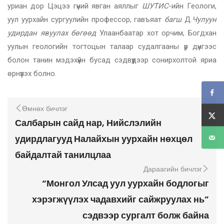
уриан дор Цэцээ гүний явган аяллыг
ШУТИС
-ийн Геологи,
уул уурхайн сургуулийн профессор, гавъяат
багш
Д.
Чулуун
удирдан явуулах бөгөөд
Улаанбаатар хот орчим, Богдхан
уулын геологийн тогтоцын талаар судалгааны үр дүнгээс
болон танин мэдэхүйн бусад сэдвүүдээр сонирхолтой яриа
өрнүүлэх болно.
Өмнөх бичлэг
Салбарын сайд нар, Нийслэлийн
удирдлагууд Налайхын уурхайн нөхцөл
байдалтай танилцлаа
Дараагийн бичлэг
“Монгол Улсад уул уурхайн бодлогыг
хэрэгжүүлэх чадавхийг сайжруулах нь”
сэдвээр сургалт болж байна