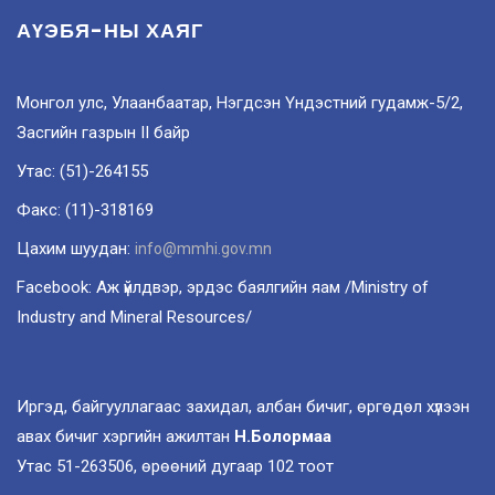
АҮЭБЯ-НЫ ХАЯГ
Монгол улс, Улаанбаатар, Нэгдсэн Үндэстний гудамж-5/2,
Засгийн газрын II байр
Утас: (51)-264155
Факс: (11)-318169
Цахим шуудан:
info@mmhi.gov.mn
Facebook: Аж үйлдвэр, эрдэс баялгийн яам /Ministry of
Industry and Mineral Resources/
Иргэд, байгууллагаас захидал, албан бичиг, өргөдөл хүлээн
авах бичиг хэргийн ажилтан
Н.Болормаа
Утас 51-263506, өрөөний дугаар 102 тоот