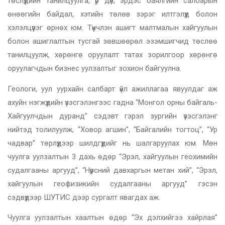
төслүүдийн танилцуулга, үр дүн, эрдэс баялгийн салбарын
өнөөгийн байдал, хэтийн төлөв зэрэг илтгэлүүд болон
хэлэлцүүлэг өрнөх юм. Түүнчлэн ашигт малтмалын хайгуулын
болон ашиглалтын тусгай зөвшөөрөл эзэмшигчид төслөө
танилцуулж, хөрөнгө оруулалт татах зорилгоор хөрөнгө
оруулагчдын бизнес уулзалтыг зохион байгуулна.
Геологи, уул уурхайн салбарт үйл ажиллагаа явуулдаг аж
ахуйн нэгжүүдийн үзэсгэлэнгээс гадна “Монгол орны байгаль-
Хайгуулчдын дуранд” сэдэвт гэрэл зургийн үзэсгэлэнг
нийтэд толилуулж, “Ховор агшин”, “Байгалийн тогтоц”, “Ур
чадвар” төрлүүдээр шилдгүүдийг нь шалгаруулах юм. Мөн
чуулга уулзалтын 3 дахь өдөр “Эрэл, хайгуулын геохимийн
судалгааны аргууд”, “Нүүрсний давхаргын метан хий”, “Эрэл,
хайгуулын геофизикийн судалгааны аргууд” гэсэн
сэдвүүдээр ШУТИС дээр сургалт явагдах аж.
Чуулга уулзалтын хаалтын өдөр “Эх дэлхийгээ хайрлая”