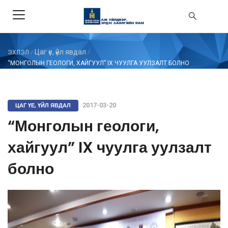
Цаг үе, үйл явдал
/
ЭХЛЭЛ
/
“МОНГОЛЫН ГЕОЛОГИ, ХАЙГУУЛ” IX ЧУУЛГА УУЛЗАЛТ БОЛНО
ЦАГ ҮЕ, ҮЙЛ ЯВДАЛ
2017-03-20
“Монголын геологи,
хайгуул” IX чуулга уулзалт
болно