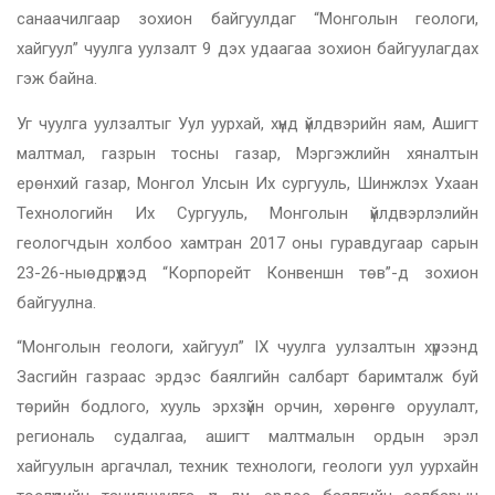
санаачилгаар зохион байгуулдаг “Монголын геологи,
хайгуул” чуулга уулзалт 9 дэх удаагаа зохион байгуулагдах
гэж байна.
Уг чуулга уулзалтыг Уул уурхай, хүнд үйлдвэрийн яам, Ашигт
малтмал, газрын тосны газар, Мэргэжлийн хяналтын
ерөнхий газар, Монгол Улсын Их сургууль, Шинжлэх Ухаан
Технологийн Их Сургууль, Монголын үйлдвэрлэлийн
геологчдын холбоо хамтран 2017 оны гуравдугаар сарын
23-26-ныөдрүүдэд “Корпорейт Конвеншн төв”-д зохион
байгуулна.
“Монголын геологи, хайгуул” IX чуулга уулзалтын хүрээнд
Засгийн газраас эрдэс баялгийн салбарт баримталж буй
төрийн бодлого, хууль эрхзүйн орчин, хөрөнгө оруулалт,
региональ судалгаа, ашигт малтмалын ордын эрэл
хайгуулын аргачлал, техник технологи, геологи уул уурхайн