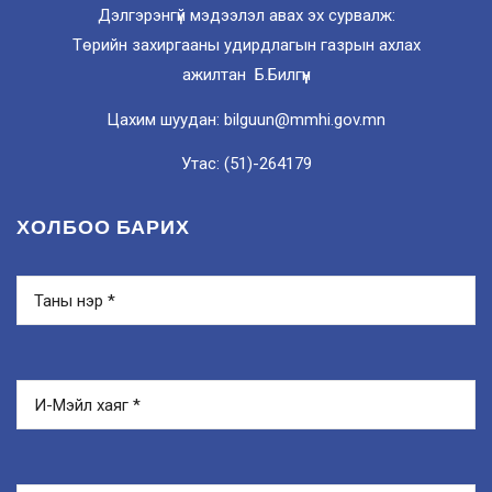
Дэлгэрэнгүй мэдээлэл авах эх сурвалж:
Төрийн захиргааны удирдлагын газрын ахлах
ажилтан Б.Билгүүн
Цахим шуудан: bilguun@mmhi.gov.mn
Утас: (51)-264179
ХОЛБОО БАРИХ