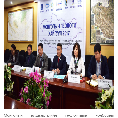
Монголын үйлдвэрлэлийн геологчдын холбооны