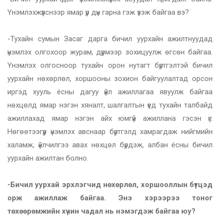
Үнэмлэхжүүлснээр ямар үр дүн гарна гэж үзэж байгаа вэ?
-Тухайн сумын Засаг дарга бичил уурхайн ажилтнуудад
үнэмлэх олгохоор журам, дүрмээр зохицуулж өгсөн байгаа.
Үнэмлэх олгосноор тухайн орон нутагт бүртгэлтэй бичил
уурхайн нөхөрлөл, хоршооны зохион байгуулалтад орсон
иргэд хууль ёсны дагуу үйл ажиллагаа явуулж байгаа
нөхцөлд ямар нэгэн хяналт, шалгалтын үед тухайн талбайд
ажиллахад ямар нэгэн айх юмгүй ажиллана гэсэн үг.
Нөгөөтээгүүр үнэмлэх авснаар бүртгэлд хамрагдаж нийгмийн
халамж, үйлчилгээ авах нөхцөл бүрдэж, албан ёсны бичил
уурхайн ажилтан болно.
-Бичил уурхай эрхлэгчид нөхөрлөл, хоршооллын бүтцэд
орж ажиллаж байгаа. Энэ хэрээрээ тоног
төхөөрөмжийн хүчин чадал нь нэмэгдэж байгаа юу?