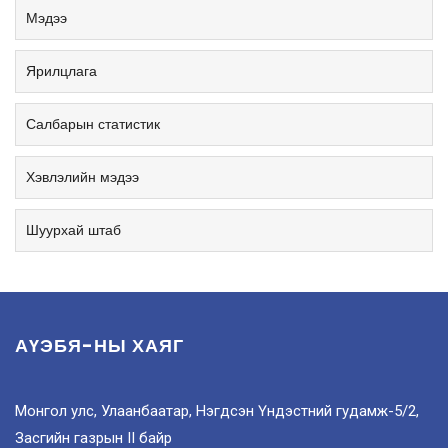
Мэдээ
Ярилцлага
Салбарын статистик
Хэвлэлийн мэдээ
Шуурхай штаб
АҮЭБЯ-НЫ ХАЯГ
Монгол улс, Улаанбаатар, Нэгдсэн Үндэстний гудамж-5/2,
Засгийн газрын II байр