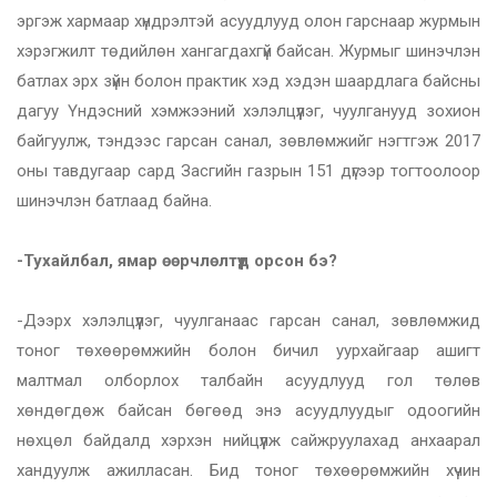
эргэж хармаар хүндрэлтэй асуудлууд олон гарснаар журмын
хэрэгжилт төдийлөн хангагдахгүй байсан. Журмыг шинэчлэн
батлах эрх зүйн болон практик хэд хэдэн шаардлага байсны
дагуу Үндэсний хэмжээний хэлэлцүүлэг, чуулганууд зохион
байгуулж, тэндээс гарсан санал, зөвлөмжийг нэгтгэж 2017
оны тавдугаар сард Засгийн газрын 151 дүгээр тогтоолоор
шинэчлэн батлаад байна.
-Тухайлбал, ямар өөрчлөлтүүд орсон бэ?
-Дээрх хэлэлцүүлэг, чуулганаас гарсан санал, зөвлөмжид
тоног төхөөрөмжийн болон бичил уурхайгаар ашигт
малтмал олборлох талбайн асуудлууд гол төлөв
хөндөгдөж байсан бөгөөд энэ асуудлуудыг одоогийн
нөхцөл байдалд хэрхэн нийцүүлж сайжруулахад анхаарал
хандуулж ажилласан. Бид тоног төхөөрөмжийн хүчин