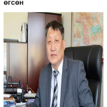
өгсөн