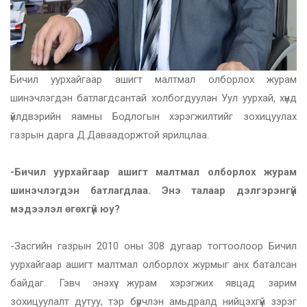
Бичил уурхайгаар ашигт малтмал олборлох журам
шинэчлэгдэн батлагдсантай холбогдуулан Уул уурхай, хүнд
үйлдвэрийн яамны Бодлогын хэрэгжилтийг зохицуулах
газрын дарга Д.Даваадоржтой ярилцлаа.
-Бичил уурхайгаар ашигт малтмал олборлох журам
шинэчлэгдэн батлагдлаа. Энэ талаар дэлгэрэнгүй
мэдээлэл өгөхгүй юу?
-Засгийн газрын 2010 оны 308 дугаар тогтоолоор Бичил
уурхайгаар ашигт малтмал олборлох журмыг анх баталсан
байдаг. Гэвч энэхүү журам хэрэгжих явцад зарим
зохицуулалт дутуу, тэр бүрчлэн амьдралд нийцэхгүй зэрэг