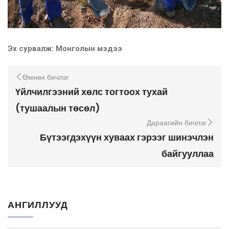
Эх сурвалж: Монголын мэдээ
Өмнөх бичлэг
Үйлчилгээний хөлс тогтоох тухай
(тушаалын төсөл)
Дараагийн бичлэг
Бүтээгдэхүүн хуваах гэрээг шинэчлэн
байгууллаа
АНГИЛЛУУД