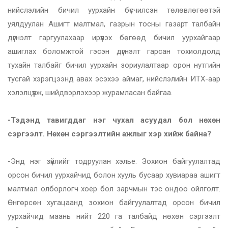
нийслэлийн бичил уурхайн бүсчилсэн төлөвлөгөөтэй
уялдуулан Ашигт малтмал, газрын тосны газарт талбайн
дүгнэлт гаргуулахаар ирүүлэх бөгөөд бичил уурхайгаар
ашиглах боломжтой гэсэн дүгнэлт гарсан тохиолдолд
тухайн талбайг бичил уурхайн зориулалтаар орон нутгийн
тусгай хэрэгцээнд авах эсэхээ аймаг, нийслэлийн ИТХ-аар
хэлэлцүүлж, шийдвэрлэхээр журамласан байгаа.
-Тэдэнд тавигддаг нэг чухал асуудал бол нөхөн
сэргээлт. Нөхөн сэргээлтийн ажлыг хэр хийж байна?
-Энд нэг зүйлийг тодруулан хэлье. Зохион байгуулалтад
орсон бичил уурхайчид болон хууль бусаар хувиараа ашигт
малтмал олборлогч хоёр бол зарчмын тэс ондоо ойлголт.
Өнгөрсөн хугацаанд зохион байгуулалтад орсон бичил
уурхайчид маань нийт 220 га талбайд нөхөн сэргээлт