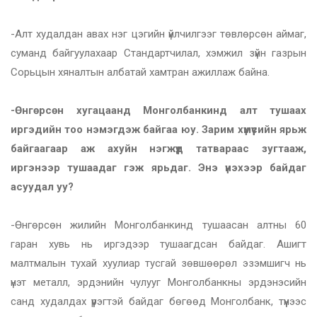
-Алт худалдан авах нэг цэгийн үйлчилгээг төвлөрсөн аймаг,
суманд байгуулахаар Стандартчилал, хэмжил зүйн газрын
Сорьцын хяналтын албатай хамтран ажиллаж байна.
-Өнгөрсөн хугацаанд Монголбанкинд алт тушаах
иргэдийн тоо нэмэгдэж байгаа юу. Зарим хүмүүсийн ярьж
байгаагаар аж ахуйн нэгжүүд татвараас зугтааж,
иргэнээр тушаадаг гэж ярьдаг. Энэ үнэхээр байдаг
асуудал уу?
-Өнгөрсөн жилийн Монголбанкинд тушаасан алтны 60
гаран хувь нь иргэдээр тушаагдсан байдаг. Ашигт
малтмалын тухай хуулиар тусгай зөвшөөрөл эзэмшигч нь
үнэт металл, эрдэнийн чулууг Монголбанкны эрдэнэсийн
санд худалдах үүрэгтэй байдаг бөгөөд Монголбанк, түүнээс