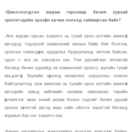
-Шинэчлэгдсэн журам гарснаар бичил уурхай
эрхлэгчдийн эрхзүйн орчин нэлээд сайжирсан байх?
-Анх журам гарсан зорилго нь тухай орон нутгийн ажилгүй
иргэдэд тодорхой хэмжээний ажлын байр бий болгож,
орлогыг нэмэгдүүлж, ядуурлыг бууруулахад чиглэж байсан,
одоо ч энэ нь хэвээрээ юм. Том уурхайгаас ялгаатай
бөгөөд бичил уурхайд их хэмжээний орлого, ашгийн тухай
ярьдаггүй. Хуулийн хүрээнд нөхөрлөл, хоршооны зохион
байгуулалтад орж ажиллах нь тухайн орон нутгийн ажилгүй
иргэдийн хувьд нийгмийн халамж, хамгаалал, төрийн
үйлчилгээг авах эхний алхам болно гэдгийг бичил уурхай
эрхлэх хүсэлтэй иргэд маш сайн ойлгох хэрэгтэй бөгөөд
журмын бас нэг зорилго юм.
-Бичил уурхайчдыг үнэмлэхжүүлэх асуудал яригдаж байна.