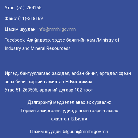
Утас: (51)-264155
Факс: (11)-318169
Цахим шуудан:
info@mmhi.gov.mn
Facebook: Аж үйлдвэр, эрдэс баялгийн яам /Ministry of
Industry and Mineral Resources/
Иргэд, байгууллагаас захидал, албан бичиг, өргөдөл хүлээн
авах бичиг хэргийн ажилтан
Н.Болормаа
Утас 51-263506, өрөөний дугаар 102 тоот
Дэлгэрэнгүй мэдээлэл авах эх сурвалж:
Төрийн захиргааны удирдлагын газрын ахлах
ажилтан Б.Билгүүн
Цахим шуудан: bilguun@mmhi.gov.mn