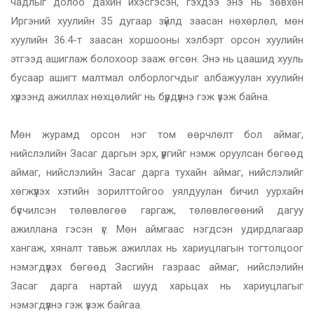
чадлыг долоо дахин ихэсгэсэн, гэхдээ энэ нь зөвхөн
Иргэний хуулийн 35 дугаар зүйлд заасан нөхөрлөл, мөн
хуулийн 36.4-т заасан хоршооны хэлбэрт орсон хуулийн
этгээд ашиглаж болохоор зааж өгсөн. Энэ нь цаашид хууль
бусаар ашигт малтмал олборлогчдыг албажуулан хуулийн
хүрээнд ажиллах нөхцөлийг нь бүрдүүлнэ гэж үзэж байна.
Мөн журамд орсон нэг том өөрчлөлт бол аймаг,
нийслэлийн Засаг даргын эрх, үүргийг нэмж оруулсан бөгөөд
аймаг, нийслэлийн Засаг дарга тухайн аймаг, нийслэлийг
хөгжүүлэх хэтийн зорилттойгоо уялдуулан бичил уурхайн
бүсчилсэн төлөвлөгөө гаргаж, төлөвлөгөөний дагуу
ажиллана гэсэн үг. Мөн аймгаас нэгдсэн удирдлагаар
хангаж, хяналт тавьж ажиллах нь хариуцлагын тогтолцоог
нэмэгдүүлэх бөгөөд Засгийн газраас аймаг, нийслэлийн
Засаг дарга нартай шууд харьцах нь хариуцлагыг
нэмэгдүүлнэ гэж үзэж байгаа.