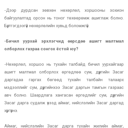
-Дээр дурдсан зөвхөн нөхөрлөл, хоршооны зохион
байгуулалтад орсон нь тоног төхөөрөмж ашиглаж болно.
Бүртгэгдээгүй нөхөрлөлийн хувьд боломжгүй.
-Бичил уурхай эрхлэгчид өөрсдөө ашигт малтмал
олборлох газраа сонгох ёстой юу?
-Нөхөрлөл, хоршоо нь тухайн талбайд бичил уурхайгаар
ашигт малтмал олборлох өргөдлөө сум, дүүргийн Засаг
даргадаа гаргах бөгөөд тухайн талбайн талаарх
мэдээллийг сум, дүүргийнхээ Засаг даргын тамгын газраас
авч болно. Шаардлага хангасан өргөдлийг сум, дүүргийн
Засаг дарга судалж үзээд аймаг, нийслэлийн Засаг даргад
хүргүүлнэ.
Аймаг, нийслэлийн Засаг дарга тухайн жилийн аймаг,