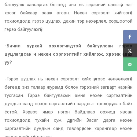
батлуулж хавсаргах бөгөөд энэ нь гэрээний салшгүй нэг
хэсэг байхаар зааж өгсөн. Нөхөн сэргээлт хийгээгүй
тохиолдолд гэрээ цуцлах, дахин тэр нөхөрлөл, хоршоотой
гэрээ байгуулахгүй.
-Бичил уурхай эрхлэгчидтэй байгуулсан гэрээ
цуцлагдсан ч нөхөн сэргээлтийг хийлгэж, хүлээж авах
уу?
-Гэрээ цуцлах нь нөхөн сэргээлт хийх үүргээс чөлөөлөхгүй
бөгөөд энэ талаар журамд болон гэрээний загварт нарийн
тусгасан. Гэрээ байгуулахын өмнө нөхөн сэргээлтийн
дундын санд нөхөн сэргээлтийн зардлыг төвлөрүүлсэн байх
ёстой. Хэрвээ ямар нэгэн байдлаар орхиод явсан
тохиолдолд тухайн сум, дүүргийн Засаг дарга нөхөн
сэргээлтийн дундын санд төвлөрүүлсэн хөрөнгөөр нөхөн
сэргээлтийг гүйцэтгэнэ.