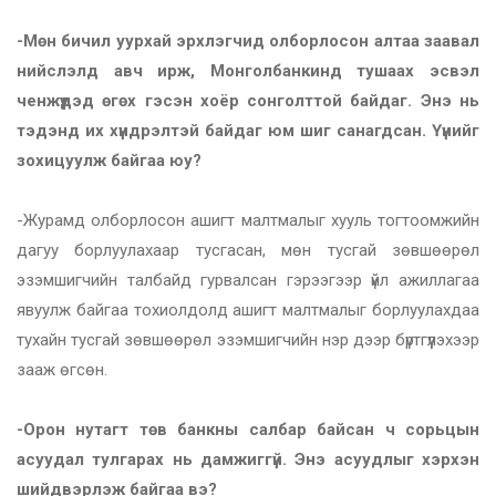
-Мөн бичил уурхай эрхлэгчид олборлосон алтаа заавал
нийслэлд авч ирж, Монголбанкинд тушаах эсвэл
ченжүүдэд өгөх гэсэн хоёр сонголттой байдаг. Энэ нь
тэдэнд их хүндрэлтэй байдаг юм шиг санагдсан. Үүнийг
зохицуулж байгаа юу?
-Журамд олборлосон ашигт малтмалыг хууль тогтоомжийн
дагуу борлуулахаар тусгасан, мөн тусгай зөвшөөрөл
эзэмшигчийн талбайд гурвалсан гэрээгээр үйл ажиллагаа
явуулж байгаа тохиолдолд ашигт малтмалыг борлуулахдаа
тухайн тусгай зөвшөөрөл эзэмшигчийн нэр дээр бүртгүүлэхээр
зааж өгсөн.
-Орон нутагт төв банкны салбар байсан ч сорьцын
асуудал тулгарах нь дамжиггүй. Энэ асуудлыг хэрхэн
шийдвэрлэж байгаа вэ?