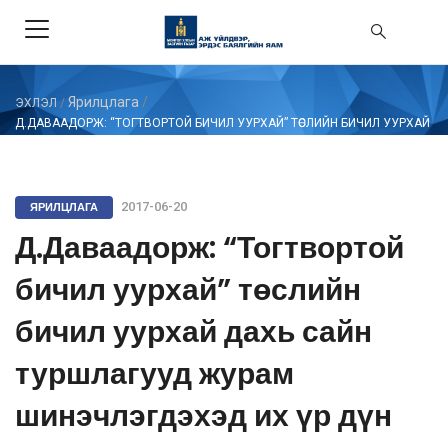
Ярилцлага
/
ЭХЛЭЛ
/
Д.ДАВААДОРЖ: “ТОГТВОРТОЙ БИЧИЛ УУРХАЙ” ТӨСЛИЙН БИЧИЛ УУРХАЙ
ДАХЬ САЙН ТУРШЛАГУУД ЖУРАМ ШИНЭЧЛЭГДЭХЭД ИХ ҮР ДҮН ӨГСӨН
ЯРИЛЦЛАГА
2017-06-20
Д.Даваадорж: “Тогтвортой
бичил уурхай” төслийн
бичил уурхай дахь сайн
туршлагууд журам
шинэчлэгдэхэд их үр дүн