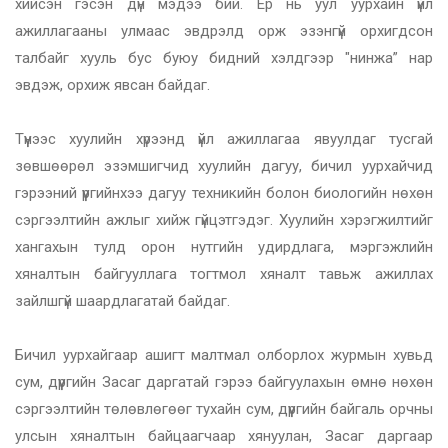
хийсэн гэсэн дүн мэдээ бий. Ер нь уул уурхайн үйл
ажиллагааны улмаас эвдрэлд орж эзэнгүй орхигдсон
талбайг хууль бус буюу бидний хэлдгээр "нинжа” нар
эвдэж, орхиж явсан байдаг.
Түүнээс хуулийн хүрээнд үйл ажиллагаа явуулдаг тусгай
зөвшөөрөл эзэмшигчид хуулийн дагуу, бичил уурхайчид
гэрээний үүргийнхээ дагуу техникийн болон биологийн нөхөн
сэргээлтийн ажлыг хийж гүйцэтгэдэг. Хуулийн хэрэгжилтийг
хангахын тулд орон нутгийн удирдлага, мэргэжлийн
хяналтын байгууллага тогтмол хяналт тавьж ажиллах
зайлшгүй шаардлагатай байдаг.
Бичил уурхайгаар ашигт малтмал олборлох журмын хувьд
сум, дүүргийн Засаг даргатай гэрээ байгуулахын өмнө нөхөн
сэргээлтийн төлөвлөгөөг тухайн сум, дүүргийн байгаль орчны
улсын хяналтын байцаагчаар хянуулан, Засаг даргаар