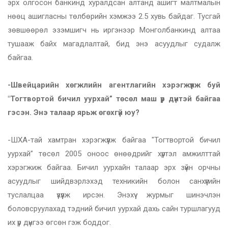
эрх олгосон банкинд хуралдсан алтанд ашигт малтмалын
нөөц ашигласны төлбөрийн хэмжээ 2.5 хувь байдаг. Тусгай
зөвшөөрөл эзэмшигч нь иргэнээр Монголбанкинд алтаа
тушааж байх магадлалтай, бид энэ асуудлыг судалж
байгаа.
-Швейцарийн хөгжлийн агентлагийн хэрэгжүүлж буй
"Тогтвортой бичил уурхай” төсөл маш үр дүнтэй байгаа
гэсэн. Энэ талаар ярьж өгөхгүй юу?
-ШХА-тай хамтран хэрэгжүүлж байгаа "Тогтвортой бичил
уурхай” төсөл 2005 оноос өнөөдрийг хүртэл амжилттай
хэрэгжиж байгаа. Бичил уурхайн талаар эрх зүйн орчны
асуудлыг шийдвэрлэхэд техникийн болон санхүүгийн
туслалцаа үзүүлж ирсэн. Энэхүү журмыг шинэчлэн
боловсруулахад тэдний бичил уурхай дахь сайн туршлагууд
их үр дүнгээ өгсөн гэж боддог.