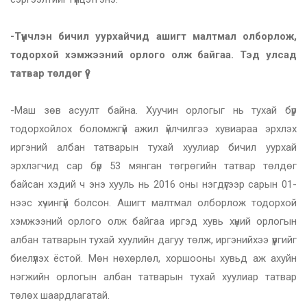
-Түүнчлэн бичил уурхайчид ашигт малтмал олборлож,
тодорхой хэмжээний орлого олж байгаа. Тэд улсад
татвар төлдөг үү?
-Маш зөв асуулт байна. Хуучин орлогыг нь тухай бүр
тодорхойлох боломжгүй ажил үйлчилгээ хувиараа эрхлэх
иргэний албан татварын тухай хуулиар бичил уурхай
эрхлэгчид сар бүр 53 мянган төгрөгийн татвар төлдөг
байсан хэдий ч энэ хууль нь 2016 оны нэгдүгээр сарын 01-
нээс хүчингүй болсон. Ашигт малтмал олборлож тодорхой
хэмжээний орлого олж байгаа иргэд хувь хүний орлогын
албан татварын тухай хуулийн дагуу төлж, иргэнийхээ үүргийг
биелүүлэх ёстой. Мөн нөхөрлөл, хоршооны хувьд аж ахуйн
нэгжийн орлогын албан татварын тухай хуулиар татвар
төлөх шаардлагатай.