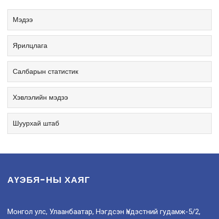
Мэдээ
Ярилцлага
Салбарын статистик
Хэвлэлийн мэдээ
Шуурхай штаб
АҮЭБЯ-НЫ ХАЯГ
Монгол улс, Улаанбаатар, Нэгдсэн Үндэстний гудамж-5/2,