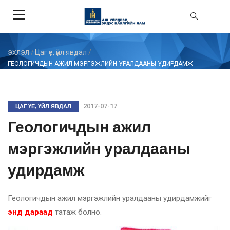
Цаг үе, үйл явдал
/
ЭХЛЭЛ
/
ГЕОЛОГИЧДЫН АЖИЛ МЭРГЭЖЛИЙН УРАЛДААНЫ УДИРДАМЖ
ЦАГ ҮЕ, ҮЙЛ ЯВДАЛ
2017-07-17
Геологичдын ажил
мэргэжлийн уралдааны
удирдамж
Геологичдын ажил мэргэжлийн уралдааны удирдамжийг
энд дараад
татаж болно.