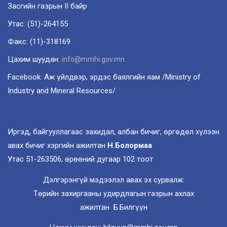
Засгийн газрын II байр
Утас: (51)-264155
Факс: (11)-318169
Цахим шуудан:
info@mmhi.gov.mn
Facebook: Аж үйлдвэр, эрдэс баялгийн яам /Ministry of
Industry and Mineral Resources/
Иргэд, байгууллагаас захидал, албан бичиг, өргөдөл хүлээн
авах бичиг хэргийн ажилтан
Н.Болормаа
Утас 51-263506, өрөөний дугаар 102 тоот
Дэлгэрэнгүй мэдээлэл авах эх сурвалж:
Төрийн захиргааны удирдлагын газрын ахлах
ажилтан Б.Билгүүн