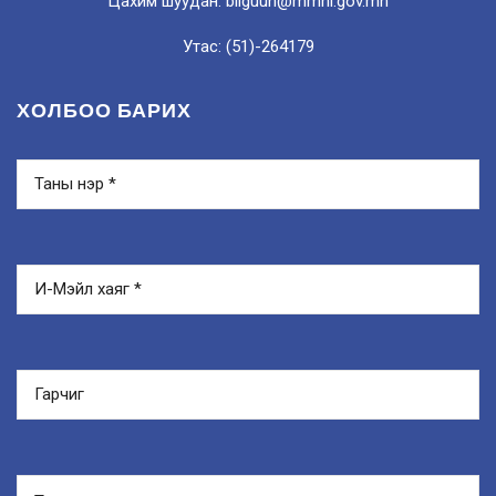
Цахим шуудан: bilguun@mmhi.gov.mn
Утас: (51)-264179
ХОЛБОО БАРИХ