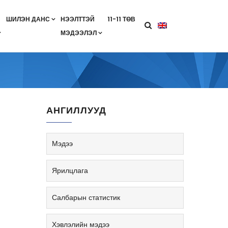
ШИЛЭН ДАНС
НЭЭЛТТЭЙ
11-11 ТӨВ
МЭДЭЭЛЭЛ
агааны хөтөлбөр
лэлт
ан гэрээ
ө
Салбарын жендерийн бодлого
АНГИЛЛУУД
Мэдээ
Ярилцлага
Салбарын статистик
Хэвлэлийн мэдээ