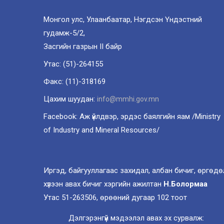
Монгол улс, Улаанбаатар, Нэгдсэн Үндэстний
гудамж-5/2,
Засгийн газрын II байр
Утас: (51)-264155
Факс: (11)-318169
Цахим шуудан:
info@mmhi.gov.mn
Facebook: Аж үйлдвэр, эрдэс баялгийн яам /Ministry
of Industry and Mineral Resources/
Иргэд, байгууллагаас захидал, албан бичиг, өргөдө
хүлээн авах бичиг хэргийн ажилтан
Н.Болормаа
Утас 51-263506, өрөөний дугаар 102 тоот
Дэлгэрэнгүй мэдээлэл авах эх сурвалж: