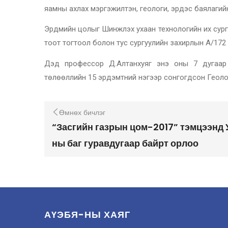
яамны ахлах мэргэжилтэн, геологи, эрдэс баялаг
Эрдмийн цолыг Шинжлэх ухаан технологийн их сур
тоот тогтоол болон тус сургуулийн захирлын А/172
Дэд профессор Д.Алтанхуяг энэ оны 7 дугаар
төлөөллийн 15 эрдэмтний нэгээр сонгогдсон Геологи
Өмнөх бичлэг
“Засгийн газрын цом-2017” тэмцээнд
ны баг гуравдугаар байрт орлоо
АҮЭБЯ-НЫ ХАЯГ