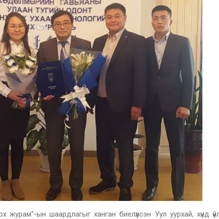
журам”-ын шаардлагыг ханган биелүүлсэн Уул уурхай, хүнд үй