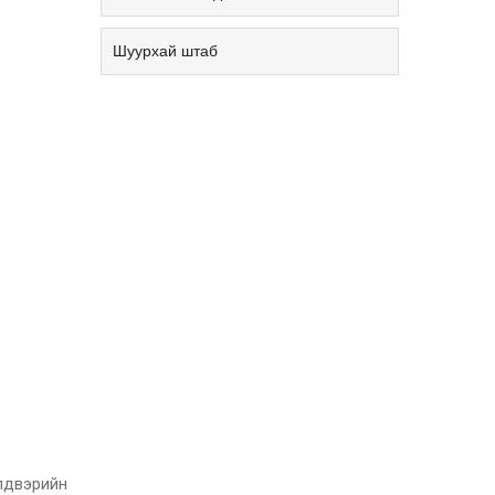
Шуурхай штаб
лдвэрийн