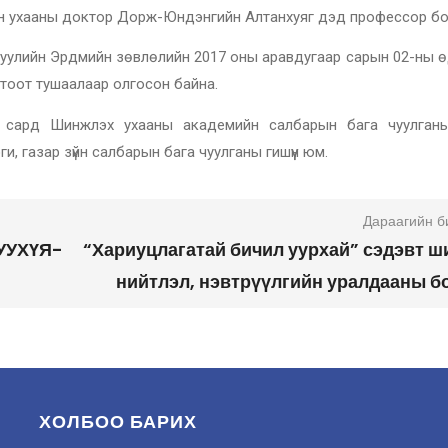
ийн ухааны доктор Дорж-Юндэнгийн Алтанхуяг дэд профессор бо
гуулийн Эрдмийн зөвлөлийн 2017 оны аравдугаар сарын 02-ны ө
 тоот тушаалаар олгосон байна.
 сард Шинжлэх ухааны академийн салбарын бага чуулган
, газар зүйн салбарын бага чуулганы гишүүн юм.
Дараагийн б
 УУХҮЯ-
“Хариуцлагатай бичил уурхай” сэдэвт ш
нийтлэл, нэвтрүүлгийн уралдааны б
ХОЛБОО БАРИХ