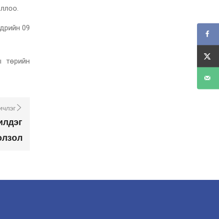
ллоо.
дрийн 09
ы төрийн
ичлэг
илдэг
олзол