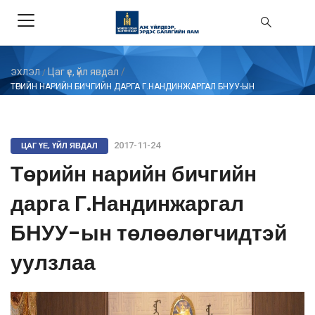
Цаг үе, үйл явдал
/
ЭХЛЭЛ
/
ТӨРИЙН НАРИЙН БИЧГИЙН ДАРГА Г.НАНДИНЖАРГАЛ БНУУ-ЫН
ТӨЛӨӨЛӨГЧИДТЭЙ УУЛЗЛАА
ЦАГ ҮЕ, ҮЙЛ ЯВДАЛ
2017-11-24
Төрийн нарийн бичгийн
дарга Г.Нандинжаргал
БНУУ-ын төлөөлөгчидтэй
уулзлаа