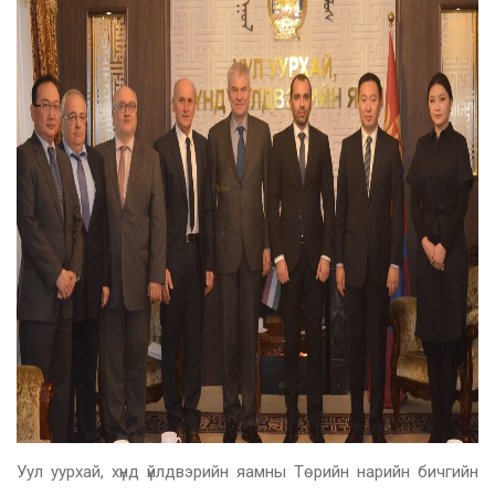
Уул уурхай, хүнд үйлдвэрийн яамны Төрийн нарийн бичгийн