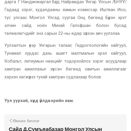
дарга Г.Нандинжаргал Бүгд Найрамдах Унгар Улсын /БНУУ/
Гадаад хэрэг, худалдааны яамын комиссар Иштван Иоо,
тус улсаас Монгол Улсад суугаа Онц бөгөөд Бүрэн эрхт
элчин сайд ноён Михай Галофшан болон бусад
төлөөлөгчдийг энэ сарын 22-ны өдөр хүлээн авч уулзлаа.
Уулзалтын үеэр Унгарын талаас Гидрогеологийн хайгуул,
Тунамал хурдас дахь ашигт малтмалын эрэл хайгуул,
Кобальт, литиумын нөөцийг тодорхойлох зэрэг асуудлаар
хамтран ажиллахыг хүссэн бөгөөд хамтын ажиллагааг
хэрхэн хөгжүүлэх тухай хамтран судлахаар болов.
Уул уурхай, хүнд үйлдвэрийн яам.
Өмнөх бичлэг
Сайд Д.Сумъяабазар Монгол Улсын