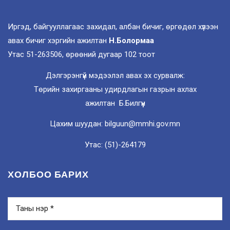
Иргэд, байгууллагаас захидал, албан бичиг, өргөдөл хүлээн
авах бичиг хэргийн ажилтан
Н.Болормаа
Утас 51-263506, өрөөний дугаар 102 тоот
Дэлгэрэнгүй мэдээлэл авах эх сурвалж:
Төрийн захиргааны удирдлагын газрын ахлах
ажилтан Б.Билгүүн
Цахим шуудан: bilguun@mmhi.gov.mn
Утас: (51)-264179
ХОЛБОО БАРИХ