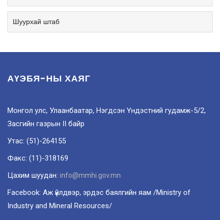
Шуурхай штаб
АҮЭБЯ-НЫ ХАЯГ
Монгол улс, Улаанбаатар, Нэгдсэн Үндэстний гудамж-5/2,
Засгийн газрын II байр
Утас: (51)-264155
Факс: (11)-318169
Цахим шуудан:
info@mmhi.gov.mn
Facebook: Аж үйлдвэр, эрдэс баялгийн яам /Ministry of
Industry and Mineral Resources/