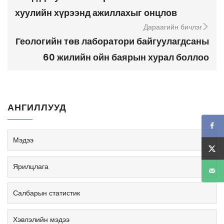
хуулийн хүрээнд ажиллахыг онцлов
Дараагийн бичлэг
Геологийн төв лаборатори байгуулагдсаны
60 жилийн ойн баярын хурал боллоо
АНГИЛЛУУД
Мэдээ
Ярилцлага
Салбарын статистик
Хэвлэлийн мэдээ