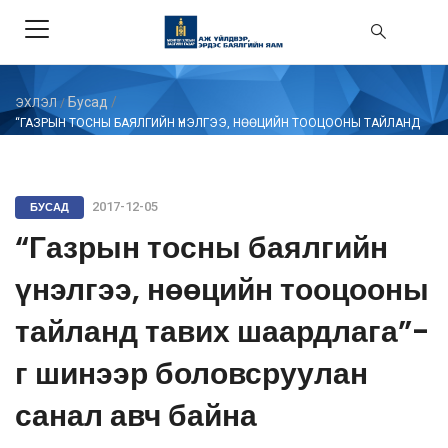
Бусад
/
ЭХЛЭЛ
/
“ГАЗРЫН ТОСНЫ БАЯЛГИЙН ҮНЭЛГЭЭ, НӨӨЦИЙН ТООЦООНЫ ТАЙЛАНД
ТАВИХ ШААРДЛАГА”-Г ШИНЭЭР БОЛОВСРУУЛАН САНАЛ АВЧ БАЙНА
БУСАД
2017-12-05
“Газрын тосны баялгийн
үнэлгээ, нөөцийн тооцооны
тайланд тавих шаардлага”-
г шинээр боловсруулан
санал авч байна