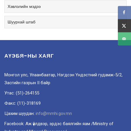
Хэвлэлийн мэдээ
Шуурхай штаб
АҮЭБЯ-НЫ ХАЯГ
Монгол улс, Улаанбаатар, Нэгдсэн Үндэстний гудамж-5/2,
Засгийн газрын II байр
Утас: (51)-264155
Факс: (11)-318169
Цахим шуудан:
info@mmhi.gov.mn
Facebook: Аж үйлдвэр, эрдэс баялгийн яам /Ministry of