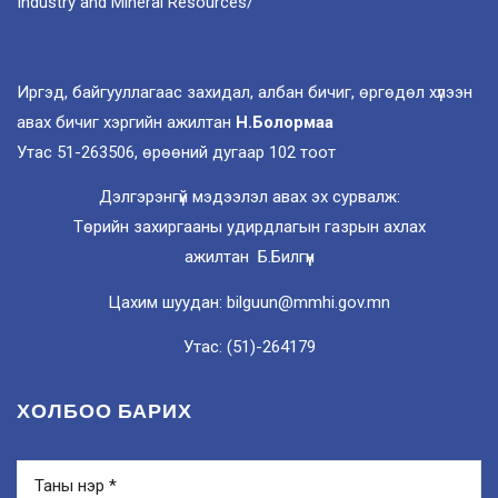
Industry and Mineral Resources/
Иргэд, байгууллагаас захидал, албан бичиг, өргөдөл хүлээн
авах бичиг хэргийн ажилтан
Н.Болормаа
Утас 51-263506, өрөөний дугаар 102 тоот
Дэлгэрэнгүй мэдээлэл авах эх сурвалж:
Төрийн захиргааны удирдлагын газрын ахлах
ажилтан Б.Билгүүн
Цахим шуудан: bilguun@mmhi.gov.mn
Утас: (51)-264179
ХОЛБОО БАРИХ