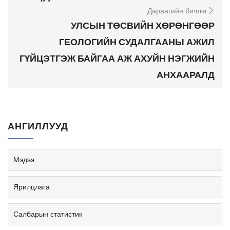
Дараагийн бичлэг
УЛСЫН ТӨСВИЙН ХӨРӨНГӨӨР
ГЕОЛОГИЙН СУДАЛГААНЫ АЖИЛ
ГҮЙЦЭТГЭЖ БАЙГАА АЖ АХУЙН НЭГЖИЙН
АНХААРАЛД
АНГИЛЛУУД
Мэдээ
Ярилцлага
Салбарын статистик