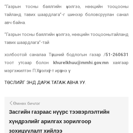
“Газрын тосны баялгийн үнэлгээ, нөөцийн тооцооны
тайланд тавих шаардлага”-г шинээр боловсруулан санал
авч байна.
“Газрын тосны баялгийн үнэлгээ, нөөцийн тооцоонытайланд
тавих шаардлага”-тай
холбоотой саналаа Түлшний бодлогын газар /
51-260631
тоот утсаар болон
khurelkhuu@mmhi.gov.mn
хаягаар
мэргэжилтэн П.Хүрэлхүү/-т ирүүлнэ үү.
ТӨСЛИЙГ ЭНД ДАРЖ ТАТАЖ АВНА УУ.
Өмнөх бичлэг
Засгийн газраас нүүрс тээвэрлэлтийн
хүндрэлийг арилгах зорилгоор
зохицуулалт хийлээ