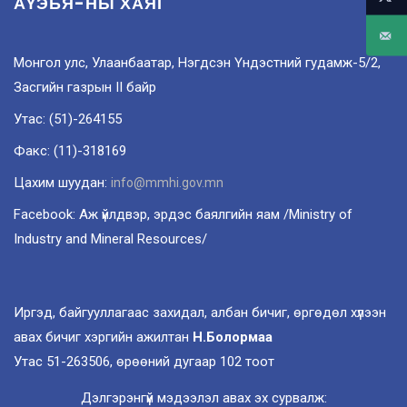
АҮЭБЯ-НЫ ХАЯГ
Монгол улс, Улаанбаатар, Нэгдсэн Үндэстний гудамж-5/2,
Засгийн газрын II байр
Утас: (51)-264155
Факс: (11)-318169
Цахим шуудан:
info@mmhi.gov.mn
Facebook: Аж үйлдвэр, эрдэс баялгийн яам /Ministry of
Industry and Mineral Resources/
Иргэд, байгууллагаас захидал, албан бичиг, өргөдөл хүлээн
авах бичиг хэргийн ажилтан
Н.Болормаа
Утас 51-263506, өрөөний дугаар 102 тоот
Дэлгэрэнгүй мэдээлэл авах эх сурвалж: