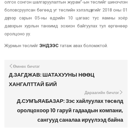
олгох сонгон шалгаруулалтын журам”-ын төслийг шинэчлэн
боловсруулсан бөгөөд уг төслийн хэлэлцүүлгийг 2018 оны 01
дүгээр сарын 05-ны өдрийн 10 цагаас тус яамны хоёр
давхрын хурлын танхимд зохион байгуулах тул өргөнөөр
оролцоно уу.
Журмын төслийг
ЭНДЭЭС
татаж авах боломжтой.
Өмнөх бичлэг
Д.ЗАГДЖАВ: ШАТАХУУНЫ НӨӨЦ
ХАНГАЛТТАЙ БИЙ
Дараагийн бичлэг
Д.СУМЪЯАБАЗАР: Зэс хайлуулах төсөлд
оролцохоор 10 гаруй гадаадын компани,
сангууд саналаа ирүүлээд байна