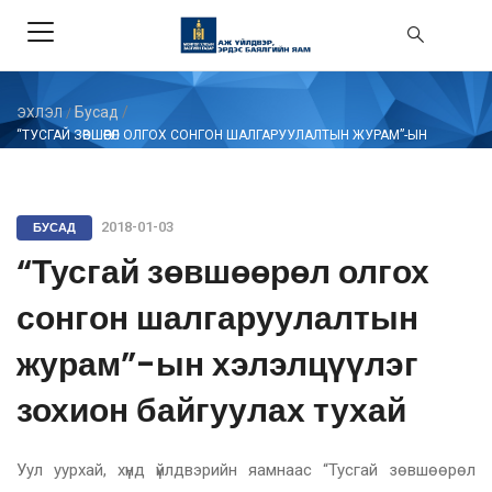
Бусад
/
ЭХЛЭЛ
/
“ТУСГАЙ ЗӨВШӨӨРӨЛ ОЛГОХ СОНГОН ШАЛГАРУУЛАЛТЫН ЖУРАМ”-ЫН
ХЭЛЭЛЦҮҮЛЭГ ЗОХИОН БАЙГУУЛАХ ТУХАЙ
БУСАД
2018-01-03
“Тусгай зөвшөөрөл олгох
сонгон шалгаруулалтын
журам”-ын хэлэлцүүлэг
зохион байгуулах тухай
Уул уурхай, хүнд үйлдвэрийн яамнаас “Тусгай зөвшөөрөл