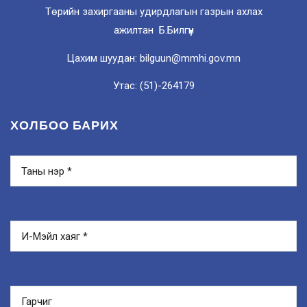
Төрийн захиргааны удирдлагын газрын ахлах
ажилтан Б.Билгүүн
Цахим шуудан: bilguun@mmhi.gov.mn
Утас: (51)-264179
ХОЛБОО БАРИХ