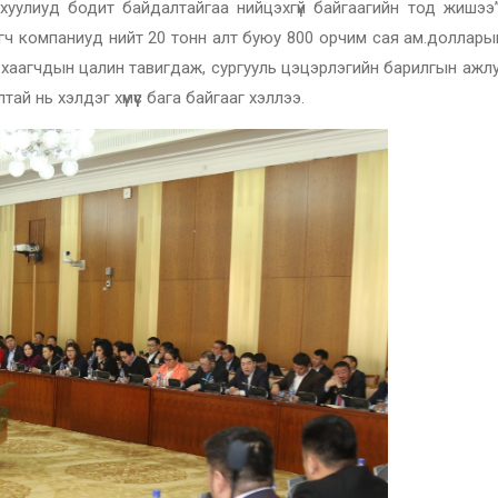
уулиуд бодит байдалтайгаа нийцэхгүй байгаагийн тод жишээ”
ч компаниуд нийт 20 тонн алт буюу 800 орчим сая ам.доллары
 хаагчдын цалин тавигдаж, сургууль цэцэрлэгийн барилгын ажл
ай нь хэлдэг хүмүүс бага байгааг хэллээ.