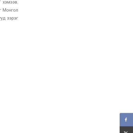
 хэмээв.
г Монгол
ууд зэрэг