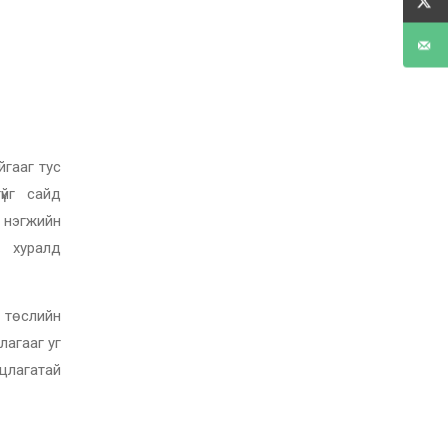
йгааг тус
үйг сайд
 нэгжийн
д хуралд
 төслийн
лагааг уг
уцлагатай