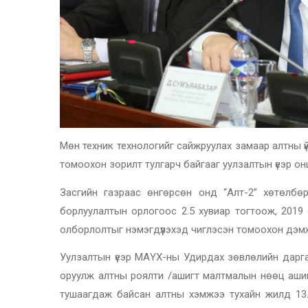
Мөн техник технологийг сайжруулах замаар алтны ү
томоохон зорилт тулгарч байгааг уулзалтын үеэр о
Засгийн газраас өнгөрсөн онд “Алт-2” хөтөлбө
борлуулалтын орлогоос 2.5 хувиар тогтоож, 2019 
олборлолтыг нэмэгдүүлэхэд чиглэсэн томоохон дэм
Уулзалтын үеэр МАҮХ-ны Удирдах зөвлөлийн дарга
оруулж алтны роялти /ашигт малтмалын нөөц ашигл
тушаагдаж байсан алтны хэмжээ тухайн жилд 13.