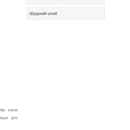
Шуурхай штаб
уйн нэгж
олын алт