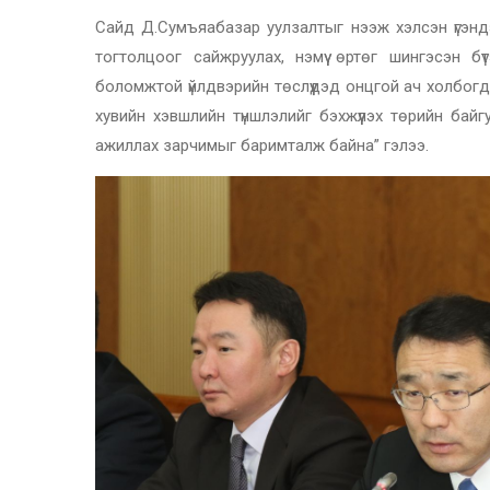
Сайд Д.Сумъяабазар уулзалтыг нээж хэлсэн үгэн
тогтолцоог сайжруулах, нэмүү өртөг шингэсэн бүт
боломжтой үйлдвэрийн төслүүдэд онцгой ач холбогд
хувийн хэвшлийн түншлэлийг бэхжүүлэх төрийн байг
ажиллах зарчимыг баримталж байна” гэлээ.