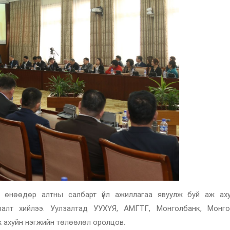
ар өнөөдөр алтны салбарт үйл ажиллагаа явуулж буй аж ах
лзалт хийлээ. Уулзалтад УУХҮЯ, АМГТГ, Монголбанк, Монг
ж ахуйн нэгжийн төлөөлөл оролцов.