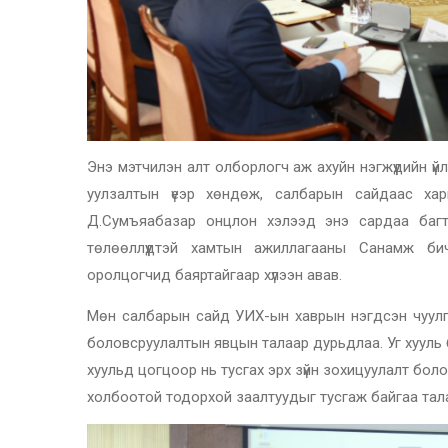
Энэ мэтчилэн алт олборлогч аж ахуйн нэгжүүдийн ү
уулзалтын үеэр хөндөж, салбарын сайдаас хар
Д.Сумъяабазар онцлон хэлээд энэ сардаа багт
төлөөллүүдтэй хамтын ажиллагааны Санамж би
оролцогчид баяртайгаар хүлээн авав.
Мөн салбарын сайд УИХ-ын хаврын нэгдсэн чуулган
боловсруулалтын явцын талаар дурьдлаа. Уг хууль ба
хуульд цогцоор нь тусгах эрх зүйн зохицуулалт бол
холбоотой тодорхой заалтуудыг тусгаж байгаа тал