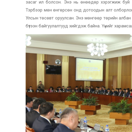
засаг ил болсон. Энэ нь өнөөдөр хэрэгжиж буй х
Тэрбээр мөн өнгөрсөн онд дотоодын алт олборлог
Улсын төсөвт оруулсан. Энэ мөнгөөр төрийн албан
бүтээн байгуулалтууд хийгдэж байна. Үүнийг харамсалт