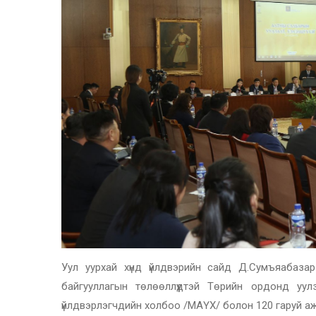
Уул уурхай хүнд үйлдвэрийн сайд Д.Сумъяабаз
байгууллагын төлөөллүүдтэй Төрийн ордонд уу
үйлдвэрлэгчдийн холбоо /МАҮХ/ болон 120 гаруй а