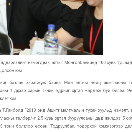
йлдвэрлэлийг нэмэгдүүлэх, алтыг Монголбанкинд 100 хувь тушаа
нцолсон юм.
рийг батлан хэрэгжүүлж байна. Мөн алтны нөөц ашигласны т
оны 1 дүгээр сарын 1-ний өдрийг хүртэл мөрдөж буй билээ. Эн
жлэг юм .
 Т.Ганболд “2013 онд Ашигт малтмалын тухай хуульд нэмэлт, 
асны төлбөр/-г 2.5 хувь хүртэл бууруулсаны дүнд жилдээ 5 ор
8 тонн болтлоо өссөн. Тодруулбал, тодорхой хэмжээгээр да