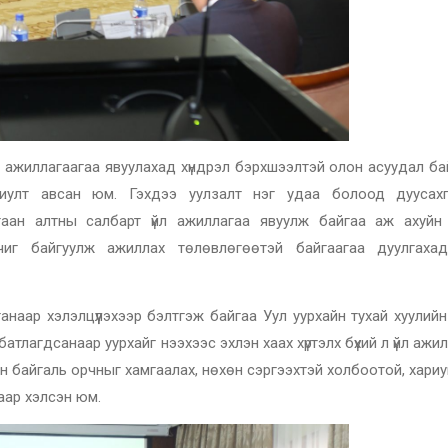
йл ажиллагаагаа явуулахад хүндрэл бэрхшээлтэй олон асуудал ба
иулт авсан юм. Гэхдээ уулзалт нэг удаа болоод дуусахг
аан алтны салбарт үйл ажиллагаа явуулж байгаа аж ахуйн
чиг байгуулж ажиллах төлөвлөгөөтэй байгаагаа дуулгаха
аар хэлэлцүүлэхээр бэлтгэж байгаа Уул уурхайн тухай хуулийн
тлагдсанаар уурхайг нээхээс эхлэн хаах хүртэлх бүхий л үйл ажил
он байгаль орчныг хамгаалах, нөхөн сэргээхтэй холбоотой, хари
аар хэлсэн юм.