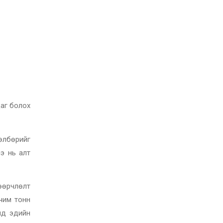
даг болох
өлбөрийг
э нь алт
өөрчлөлт
чим тонн
лд эдийн