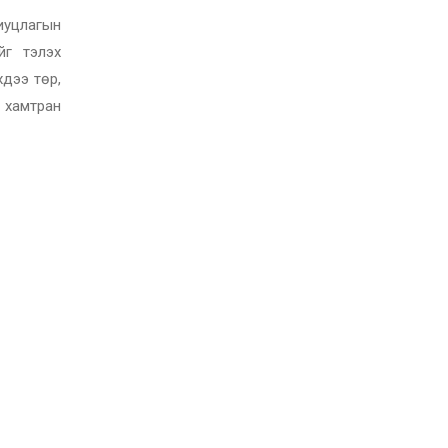
иуцлагын
йг тэлэх
хдээ төр,
й хамтран