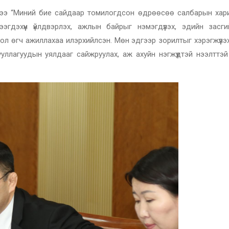
дээ “Миний бие сайдаар томилогдсон өдрөөсөө салбарын хар
ээгдэхүүн үйлдвэрлэх, ажлын байрыг нэмэгдүүлэх, эдийн засги
ол өгч ажиллахаа илэрхийлсэн. Мөн эдгээр зорилтыг хэрэгжүүлэ
ууллагуудын уялдааг сайжруулах, аж ахуйн нэгжүүдтэй нээлттэ