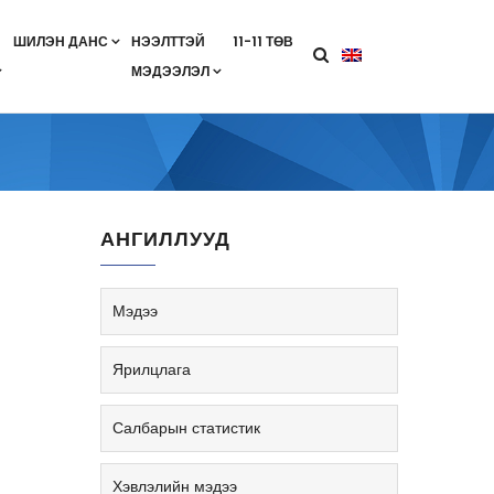
ШИЛЭН ДАНС
НЭЭЛТТЭЙ
11-11 ТӨВ
МЭДЭЭЛЭЛ
агааны хөтөлбөр
лэлт
ан гэрээ
ө
Салбарын жендерийн бодлого
АНГИЛЛУУД
Мэдээ
Ярилцлага
Салбарын статистик
Хэвлэлийн мэдээ