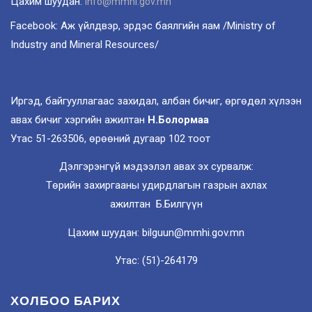
Цахим шуудан:
info@mmhi.gov.mn
Facebook: Аж үйлдвэр, эрдэс баялгийн яам /Ministry of
Industry and Mineral Resources/
Иргэд, байгууллагаас захидал, албан бичиг, өргөдөл хүлээн
авах бичиг хэргийн ажилтан
Н.Болормаа
Утас 51-263506, өрөөний дугаар 102 тоот
Дэлгэрэнгүй мэдээлэл авах эх сурвалж:
Төрийн захиргааны удирдлагын газрын ахлах
ажилтан Б.Билгүүн
Цахим шуудан: bilguun@mmhi.gov.mn
Утас: (51)-264179
ХОЛБОО БАРИХ