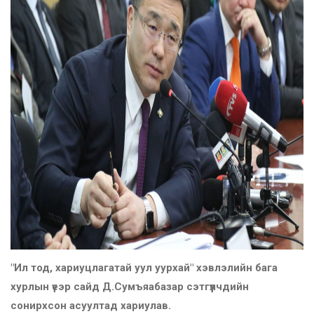
"Ил тод, хариуцлагатай уул уурхай" хэвлэлийн бага
хурлын үеэр сайд Д.Сумъяабазар сэтгүүлчдийн
сонирхсон асуултад хариулав.