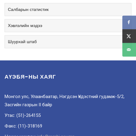
Салбарын статистик
Хэвлэлийн мэдээ
Шуурхай штаб
АҮЭБЯ-НЫ ХАЯГ
Монгол улс, Улаанбаатар, Нэгдсэн Үндэстний гудамж-5/2,
Засгийн газрын II байр
Утас: (51)-264155
Факс: (11)-318169