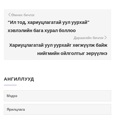
Өмнөх бичлэг
“Ил тод, хариуцлагатай уул уурхай”
хэвлэлийн бага хурал боллоо
Дараагийн бичлэг
Хариуцлагатай уул уурхайг хөгжүүлж байж
нийгмийн ойлголтыг эерүүлнэ
АНГИЛЛУУД
Мэдээ
Ярилцлага