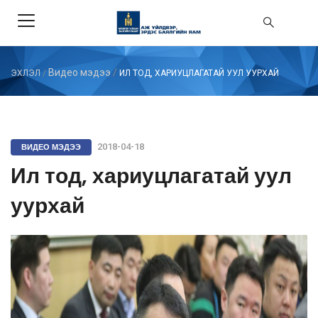
Видео мэдээ
/
ЭХЛЭЛ
/
ИЛ ТОД, ХАРИУЦЛАГАТАЙ УУЛ УУРХАЙ
ВИДЕО МЭДЭЭ
2018-04-18
Ил тод, хариуцлагатай уул
уурхай