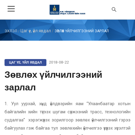
Цаг үе, үйл явдал
/
ЭХЛЭЛ
/
ЗӨВЛӨХ ҮЙЛЧИЛГЭЭНИЙ ЗАРЛАЛ
ЦАГ ҮЕ, ҮЙЛ ЯВДАЛ
2018-08-22
Зөвлөх үйлчилгээний
зарлал
1.
Уул уурхай, хүнд үйлдвэрийн яам “Улаанбаатар хотын
байгалийн хийн түгээх шугам сүлжээний трасс, технологийн
судалгаа” хэрэгжүүлэх зорилгоор зөвлөх үйлчилгээний гэрээ
байгуулах гэж байгаа тул зөвлөхийн үйлчилгээ үзүүлэх хүсэлтэй