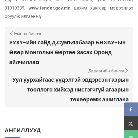
91919339,
www.tender.gov.mn
цахим хаягаар мэдээллээ
оруулж илгээнэ үү.
Өмнөх бичлэг
УУХҮ-ийн сайд Д.Сумъяабазар БНХАУ-ын
Өвөр Монголын Өөртөө Засах Оронд
айлчиллаa
Дараагийн бичлэг
Уул уурхайгаас үүдэлтэй эвдэрсэн газрын
тооллого хийхэд нисгэгчгүй агаарын
төхөөрөмж ашиглана
АНГИЛЛУУД