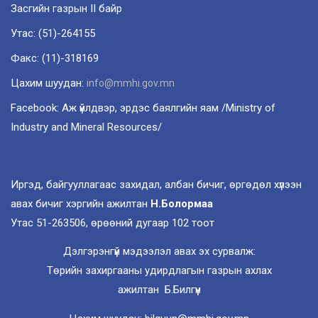
Засгийн газрын II байр
Утас: (51)-264155
Факс: (11)-318169
Цахим шуудан:
info@mmhi.gov.mn
Facebook: Аж үйлдвэр, эрдэс баялгийн яам /Ministry of
Industry and Mineral Resources/
Иргэд, байгууллагаас захидал, албан бичиг, өргөдөл хүлээн
авах бичиг хэргийн ажилтан
Н.Болормаа
Утас 51-263506, өрөөний дугаар 102 тоот
Дэлгэрэнгүй мэдээлэл авах эх сурвалж:
Төрийн захиргааны удирдлагын газрын ахлах
ажилтан Б.Билгүүн