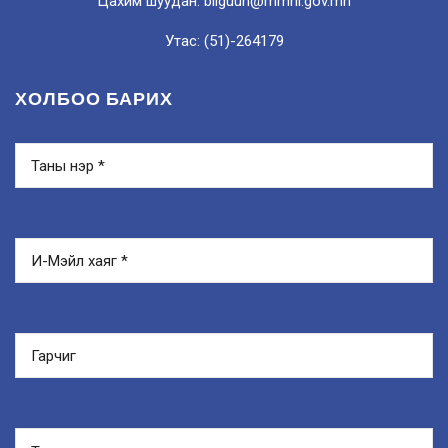
Цахим шуудан: bilguun@mmhi.gov.mn
Утас: (51)-264179
ХОЛБОО БАРИХ