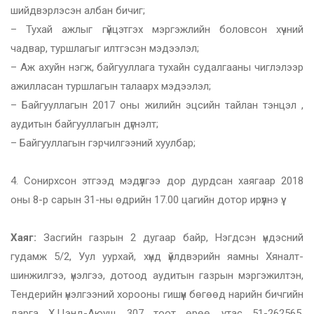
шийдвэрлэсэн албан бичиг;
–
Тухай ажлыг гүйцэтгэх мэргэжлийн боловсон хүчний
чадвар, туршлагыг илтгэсэн мэдээлэл;
–
Аж ахуйн нэгж, байгууллага тухайн судалгааны чиглэлээр
ажилласан туршлагын талаарх мэдээлэл;
–
Байгууллагын 2017 оны жилийн эцсийн тайлан тэнцэл ,
аудитын байгууллагын дүгнэлт;
–
Байгууллагын гэрчилгээний хуулбар;
4.
Сонирхсон этгээд мэдүүлгээ дор дурдсан хаягаар 2018
оны 8-р сарын 31-ны өдрийн 17.00 цагийн дотор ирүүлнэ үү.
Хаяг:
Засгийн газрын 2 дугаар байр, Нэгдсэн үндэсний
гудамж 5/2, Уул уурхай, хүнд үйлдвэрийн яамны Хяналт-
шинжилгээ, үнэлгээ, дотоод аудитын газрын мэргэжилтэн,
Тендерийн үнэлгээний хорооны гишүүн бөгөөд нарийн бичгийн
дарга Х.Цэнд-Аюуш, 307 тоот өрөө, утас 51-262565,