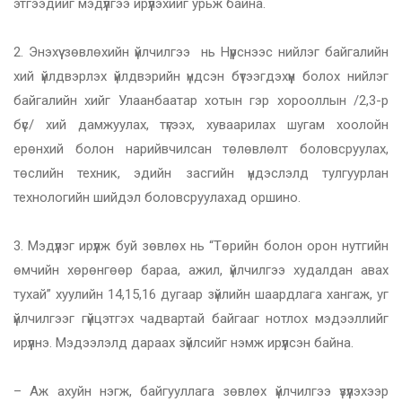
этгээдийг мэдүүлгээ ирүүлэхийг урьж байна.
2.
Энэхүү зөвлөхийн үйлчилгээ нь Нүүрснээс нийлэг байгалийн
хий үйлдвэрлэх үйлдвэрийн үндсэн бүтээгдэхүүн болох нийлэг
байгалийн хийг Улаанбаатар хотын гэр хорооллын /2,3-р
бүс/ хий дамжуулах, түгээх, хуваарилах шугам хоолойн
ерөнхий болон нарийвчилсан төлөвлөлт боловсруулах,
төслийн техник, эдийн засгийн үндэслэлд тулгуурлан
технологийн шийдэл боловсруулахад оршино.
3.
Мэдүүлэг ирүүлж буй зөвлөх нь “Төрийн болон орон нутгийн
өмчийн хөрөнгөөр бараа, ажил, үйлчилгээ худалдан авах
тухай” хуулийн 14,15,16 дугаар зүйлийн шаардлага хангаж, уг
үйлчилгээг гүйцэтгэх чадвартай байгааг нотлох мэдээллийг
ирүүлнэ. Мэдээлэлд дараах зүйлсийг нэмж ирүүлсэн байна.
–
Аж ахуйн нэгж, байгууллага зөвлөх үйлчилгээ үзүүлэхээр