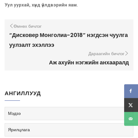
Уул уурхай, хүнд үйлдвэрийн яам.
Өмнөх бичлэг
“Дисковер Монголиа-2018” нэгдсэн чуулга
уулзалт эхэллээ
Дараагийн бичлэг
Аж ахуйн нэгжийн анхааралд
АНГИЛЛУУД
Мэдээ
Ярилцлага