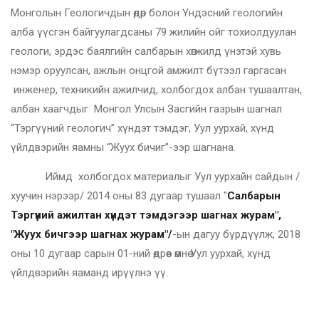
Монголын Геологичдын өдөр болон Үндэсний геологийн
алба үүсгэн байгуулагдсаны 79 жилийн ойг тохиолдуулан
геологи, эрдэс баялгийн салбарын хөгжилд үнэтэй хувь
нэмэр оруулсан, ажлын онцгой амжилт бүтээл гаргасан
инженер, техникийн ажилчид, холбогдох албан тушаалтан,
албан хаагчдыг Монгол Улсын Засгийн газрын шагнал
“Тэргүүний геологич” хүндэт тэмдэг, Уул уурхай, хүнд
үйлдвэрийн яамны “Жуух бичиг”-ээр шагнана.
Иймд холбогдох материалыг Уул уурхайн сайдын /
хуучин нэрээр/ 2014 оны 83 дугаар тушаал "
Салбарын
Тэргүүний ажилтан хүндэт тэмдэгээр шагнах журам",
"Жуух бичгээр шагнах журам"/
-ын дагуу бүрдүүлж, 2018
оны 10 дугаар сарын 01-ний өдрөөс өмнө Уул уурхай, хүнд
үйлдвэрийн яаманд ирүүлнэ үү.