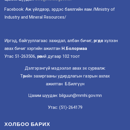
Facebook: Аж үйлдвэр, эрдэс баялгийн яам /Ministry of
Industry and Mineral Resources/
Иргэд, байгууллагаас захидал, албан бичиг, өргөдөл хүлээн
авах бичиг хэргийн ажилтан
Н.Болормаа
Утас 51-263506, өрөөний дугаар 102 тоот
Дэлгэрэнгүй мэдээлэл авах эх сурвалж:
Төрийн захиргааны удирдлагын газрын ахлах
ажилтан Б.Билгүүн
Цахим шуудан: bilguun@mmhi.gov.mn
Утас: (51)-264179
ХОЛБОО БАРИХ