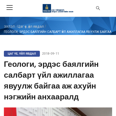
Цаг үе, үйл явдал
/
ЭХЛЭЛ
/
ГЕОЛОГИ, ЭРДЭС БАЯЛГИЙН САЛБАРТ ҮЙЛ АЖИЛЛАГАА ЯВУУЛЖ БАЙГАА
АЖ АХУЙН НЭГЖИЙН АНХААРАЛД
ЦАГ ҮЕ, ҮЙЛ ЯВДАЛ
2018-09-11
Геологи, эрдэс баялгийн
салбарт үйл ажиллагаа
явуулж байгаа аж ахуйн
нэгжийн анхааралд