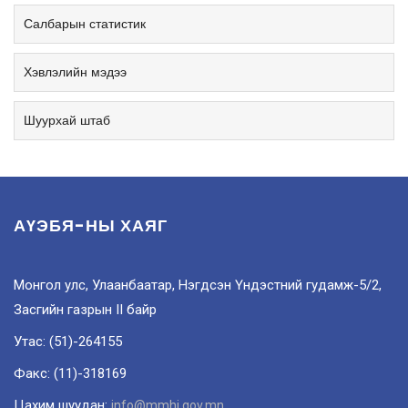
Салбарын статистик
Хэвлэлийн мэдээ
Шуурхай штаб
АҮЭБЯ-НЫ ХАЯГ
Монгол улс, Улаанбаатар, Нэгдсэн Үндэстний гудамж-5/2,
Засгийн газрын II байр
Утас: (51)-264155
Факс: (11)-318169
Цахим шуудан:
info@mmhi.gov.mn