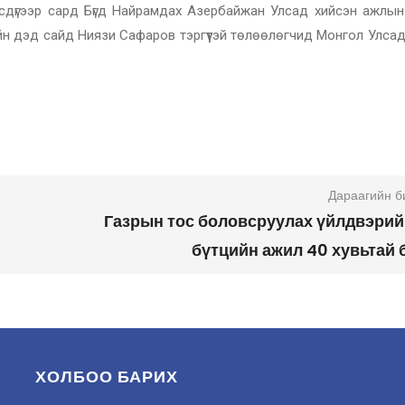
сдүгээр сард Бүгд Найрамдах Азербайжан Улсад хийсэн ажлын
гийн дэд сайд Ниязи Сафаров тэргүүтэй төлөөлөгчид Монгол Улса
Дараагийн б
Газрын тос боловсруулах үйлдвэрий
бүтцийн ажил 40 хувьтай 
ХОЛБОО БАРИХ