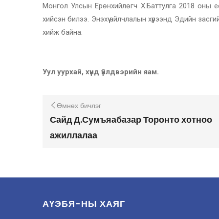
Монгол Улсын Ерөнхийлөгч Х.Баттулга 2018 оны е
хийсэн билээ. Энэхүү айлчлалын хүрээнд Эдийн зас
хийж байна.
Уул уурхай, хүнд үйлдвэрийн яам.
Өмнөх бичлэг
Сайд Д.Сумъяабазар Торонто хотноо
ажиллалаа
АҮЭБЯ-НЫ ХАЯГ