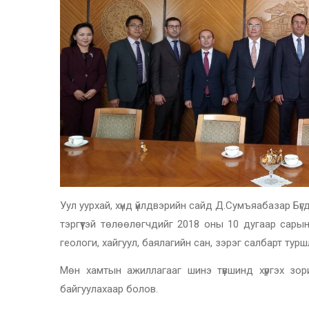
Уул уурхай, хүнд үйлдвэрийн сайд Д.Сумъяабазар 
тэргүүтэй төлөөлөгчдийг 2018 оны 10 дугаар сарын
геологи, хайгуул, баялагийн сан, зэрэг салбарт ту
Мөн хамтын ажиллагааг шинэ түвшинд хүргэх зор
байгуулахаар болов.