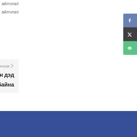
 айлчлал
д айлчлал
ичлэг
н дэд
байна