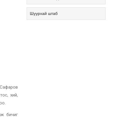
Шуурхай штаб
и Сафаров
тос, хий,
оо.
мж бичиг