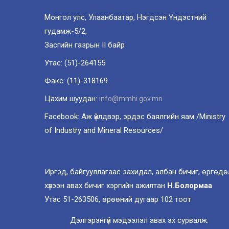
Монгол улс, Улаанбаатар, Нэгдсэн Үндэстний
гудамж-5/2,
Засгийн газрын II байр
Утас: (51)-264155
Факс: (11)-318169
Цахим шуудан:
info@mmhi.gov.mn
Facebook: Аж үйлдвэр, эрдэс баялгийн яам /Ministry
of Industry and Mineral Resources/
Иргэд, байгууллагаас захидал, албан бичиг, өргөдө
хүлээн авах бичиг хэргийн ажилтан
Н.Болормаа
Утас 51-263506, өрөөний дугаар 102 тоот
Дэлгэрэнгүй мэдээлэл авах эх сурвалж: