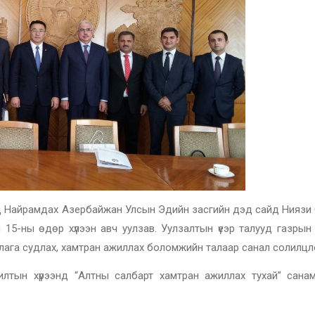
Бүгд Найрамдах Азербайжан Улсын Эдийн засгийн дэд сайд Нияз
 15-ны өдөр хүлээн авч уулзав. Уулзалтын үеэр талууд газрын 
ршлага судлах, хамтран ажиллах боломжийн талаар санал солилцл
илтын хүрээнд “Алтны салбарт хамтран ажиллах тухай” сана