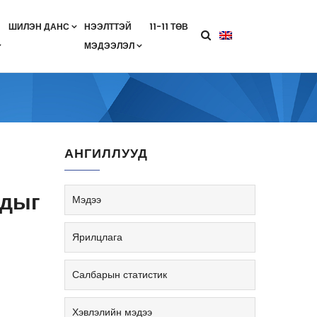
ШИЛЭН ДАНС
НЭЭЛТТЭЙ
11-11 ТӨВ
МЭДЭЭЛЭЛ
агааны хөтөлбөр
лэлт
ан гэрээ
ө
Салбарын жендерийн бодлого
АНГИЛЛУУД
йдыг
Мэдээ
Ярилцлага
Салбарын статистик
Хэвлэлийн мэдээ