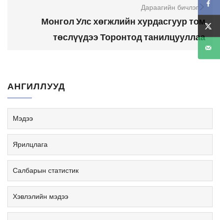
Дараагийн бичлэг
Монгол Улс хөгжлийн хурдасгуур том
төслүүдээ Торонтод танилцууллаа
АНГИЛЛУУД
Мэдээ
Ярилцлага
Салбарын статистик
Хэвлэлийн мэдээ