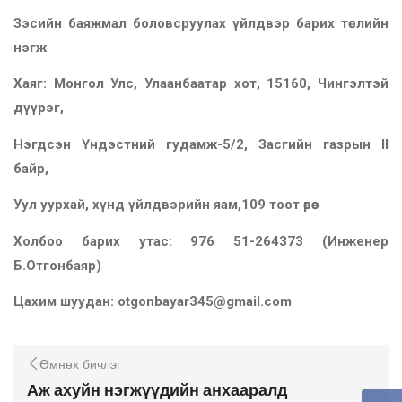
Зэсийн баяжмал боловсруулах үйлдвэр барих төслийн
нэгж
Хаяг: Монгол Улс, Улаанбаатар хот, 15160, Чингэлтэй
дүүрэг,
Нэгдсэн Үндэстний гудамж-5/2, Засгийн газрын II
байр,
Уул уурхай, хүнд үйлдвэрийн яам,109 тоот өрөө
Холбоо барих утас: 976 51-264373 (Инженер
Б.Отгонбаяр)
Цахим шуудан: otgonbayar345@gmail.com
Өмнөх бичлэг
Аж ахуйн нэгжүүдийн анхааралд