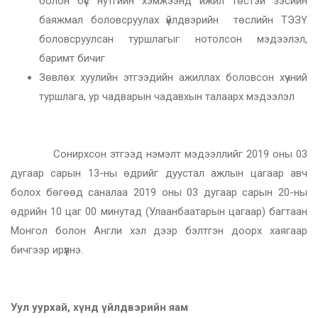
болон бүс нутгийн хэмжээнд ижил төстэй зэсийн
баяжмал боловсруулах үйлдвэрийн төслийн ТЭЗҮ
боловсруулсан туршлагыг нотолсон мэдээлэл,
баримт бичиг
Зөвлөх хуулийн этгээдийн ажиллах боловсон хүчний
туршлага, ур чадварын чадавхын талаарх мэдээлэл
Сонирхсон этгээд нэмэлт мэдээллийг 2019 оны 03
дугаар сарын 13-ны өдрийг дуустал ажлын цагаар авч
болох бөгөөд саналаа 2019 оны 03 дугаар сарын 20-ны
өдрийн 10 цаг 00 минутад (Улаанбаатарын цагаар) багтаан
Монгол болон Англи хэл дээр бэлтгэн доорх хаягаар
бичгээр ирүүлнэ.
Уул уурхай, хүнд үйлдвэрийн яам