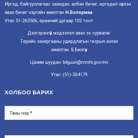
Иргэд, байгууллагаас захидал, албан бичиг, өргөдөл хүлээн
авах бичиг хэргийн ажилтан
Н.Болормаа
Утас 51-263506, өрөөний дугаар 102 тоот
Дэлгэрэнгүй мэдээлэл авах эх сурвалж:
Төрийн захиргааны удирдлагын газрын ахлах
ажилтан Б.Билгүүн
Цахим шуудан: bilguun@mmhi.gov.mn
Утас: (51)-264179
ХОЛБОО БАРИХ