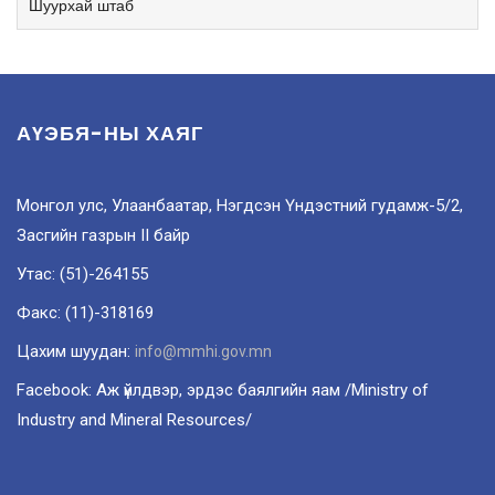
Шуурхай штаб
АҮЭБЯ-НЫ ХАЯГ
Монгол улс, Улаанбаатар, Нэгдсэн Үндэстний гудамж-5/2,
Засгийн газрын II байр
Утас: (51)-264155
Факс: (11)-318169
Цахим шуудан:
info@mmhi.gov.mn
Facebook: Аж үйлдвэр, эрдэс баялгийн яам /Ministry of
Industry and Mineral Resources/