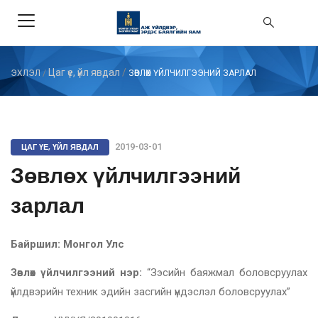
Цаг үе, үйл явдал
/
ЭХЛЭЛ
/
ЗӨВЛӨХ ҮЙЛЧИЛГЭЭНИЙ ЗАРЛАЛ
ЦАГ ҮЕ, ҮЙЛ ЯВДАЛ
2019-03-01
Зөвлөх үйлчилгээний
зарлал
Байршил: Монгол Улс
Зөвлөх үйлчилгээний нэр:
“Зэсийн баяжмал боловсруулах
үйлдвэрийн техник эдийн засгийн үндэслэл боловсруулах”