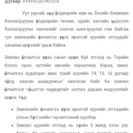
Дугаар:
УУХҮЯ/201901016
Уул уурхай, хүнд үйлдвэрийн яам нь Зэсийн баяжмал
боловсруулах үйлдвэрийн техник, эдийн засгийн үндэслэл
боловсруулах зөвлөхийг сонгон шалгаруулах гэж байгаа
тул зөвлөхийн үйлчилгээ үзүүлэх хүсэлтэй хуулийн этгээдийг
саналаа ирүүлэхийг урьж байна.
Зөвлөх үйлчилгээ үзүүлэх санал ирүүлж буй этгээд нь Төрийн
болон орон нутгийн өмчийн хөрөнгөөр бараа, ажил,
үйлчилгээ худалдан авах тухай хуулийн 14, 15, 16 дугаар
зүйлд заасан шаардлагыг хангасан байх ба зөвлөх
үйлчилгээг гүйцэтгэх чадвартайг нотлох дараах мэдээллийг
ирүүлнэ. Үүнд:
Зөвлөхийн үйлчилгээ үзүүлэх хүсэлтэй хуулийн этгээдийн
улсын бүртгэлийн гэрчилгээний хуулбар
Зөвлөх хуулийн этгээд нь сүүлийн 5 жилд олон улс