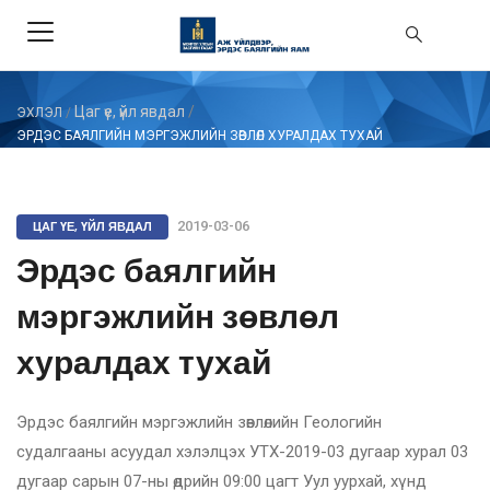
Цаг үе, үйл явдал
/
ЭХЛЭЛ
/
ЭРДЭС БАЯЛГИЙН МЭРГЭЖЛИЙН ЗӨВЛӨЛ ХУРАЛДАХ ТУХАЙ
ЦАГ ҮЕ, ҮЙЛ ЯВДАЛ
2019-03-06
Эрдэс баялгийн
мэргэжлийн зөвлөл
хуралдах тухай
Эрдэс баялгийн мэргэжлийн зөвлөлийн Геологийн
судалгааны асуудал хэлэлцэх УТХ-2019-03 дугаар хурал 03
дугаар сарын 07-ны өдрийн 09:00 цагт Уул уурхай, хүнд