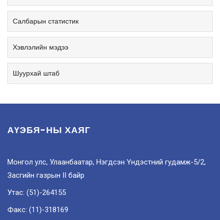
Салбарын статистик
Хэвлэлийн мэдээ
Шуурхай штаб
АҮЭБЯ-НЫ ХАЯГ
Монгол улс, Улаанбаатар, Нэгдсэн Үндэстний гудамж-5/2,
Засгийн газрын II байр
Утас: (51)-264155
Факс: (11)-318169