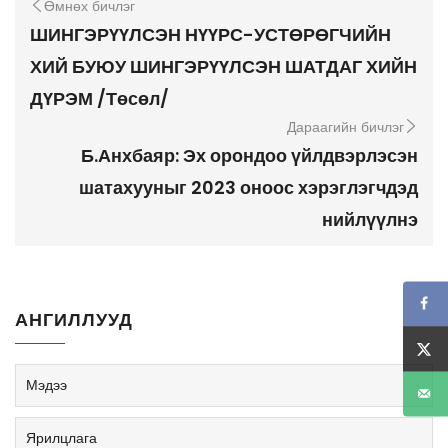
Өмнөх бичлэг
ШИНГЭРҮҮЛСЭН НҮҮРС-УСТӨРӨГЧИЙН
ХИЙ БУЮУ ШИНГЭРҮҮЛСЭН ШАТДАГ ХИЙН
ДҮРЭМ /Төсөл/
Дараагийн бичлэг
Б.Анхбаяр: Эх орондоо үйлдвэрлэсэн
шатахууныг 2023 оноос хэрэглэгчдэд
нийлүүлнэ
АНГИЛЛУУД
Мэдээ
Ярилцлага