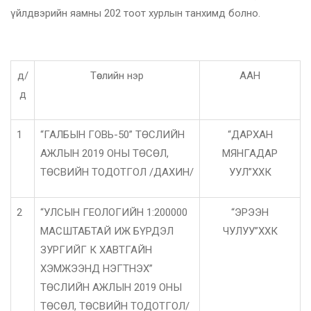
үйлдвэрийн яамны 202 тоот хурлын танхимд болно.
д/
Төслийн нэр
ААН
д
1
“ГАЛБЫН ГОВЬ-50” ТӨСЛИЙН
“ДАРХАН
АЖЛЫН 2019 ОНЫ ТӨСӨЛ,
МЯНГАДАР
ТӨСВИЙН ТОДОТГОЛ /ДАХИН/
УУЛ”ХХК
2
“УЛСЫН ГЕОЛОГИЙН 1:200000
“ЭРЭЭН
МАСШТАБТАЙ ИЖ БҮРДЭЛ
ЧУЛУУ”ХХК
ЗУРГИЙГ К ХАВТГАЙН
ХЭМЖЭЭНД НЭГТНЭХ”
ТӨСЛИЙН АЖЛЫН 2019 ОНЫ
ТӨСӨЛ, ТӨСВИЙН ТОДОТГОЛ/