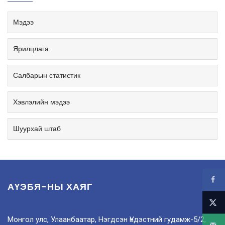
Мэдээ
Ярилцлага
Салбарын статистик
Хэвлэлийн мэдээ
Шуурхай штаб
АҮЭБЯ-НЫ ХАЯГ
Монгол улс, Улаанбаатар, Нэгдсэн Үндэстний гудамж-5/2,