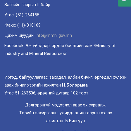
Засгийн газрын II байр
Утас: (51)-264155
Факс: (11)-318169
Цахим шуудан:
info@mmhi.gov.mn
Facebook: Аж үйлдвэр, эрдэс баялгийн яам /Ministry of
Industry and Mineral Resources/
Иргэд, байгууллагаас захидал, албан бичиг, өргөдөл хүлээн
авах бичиг хэргийн ажилтан
Н.Болормаа
Утас 51-263506, өрөөний дугаар 102 тоот
Дэлгэрэнгүй мэдээлэл авах эх сурвалж:
Төрийн захиргааны удирдлагын газрын ахлах
ажилтан Б.Билгүүн