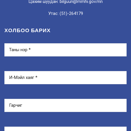
Цахим шуудан: bilguun@mmhi.gov.mn
Утас: (51)-264179
ХОЛБОО БАРИХ