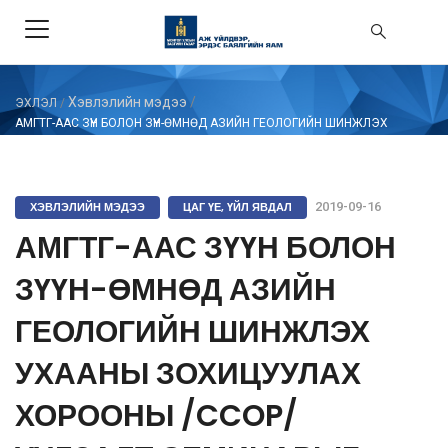
Хэвлэлийн мэдээ
/
ЭХЛЭЛ
/
АМГТГ-ААС ЗҮҮН БОЛОН ЗҮҮН-ӨМНӨД АЗИЙН ГЕОЛОГИЙН ШИНЖЛЭХ
УХААНЫ ЗОХИЦУУЛАХ ХОРООНЫ /CCOP/ УУЛЗАЛТ СЕМИНАРЫГ
ЗОХИОН БАЙГУУЛЛАА
ХЭВЛЭЛИЙН МЭДЭЭ
ЦАГ ҮЕ, ҮЙЛ ЯВДАЛ
2019-09-16
АМГТГ-ААС ЗҮҮН БОЛОН
ЗҮҮН-ӨМНӨД АЗИЙН
ГЕОЛОГИЙН ШИНЖЛЭХ
УХААНЫ ЗОХИЦУУЛАХ
ХОРООНЫ /CCOP/