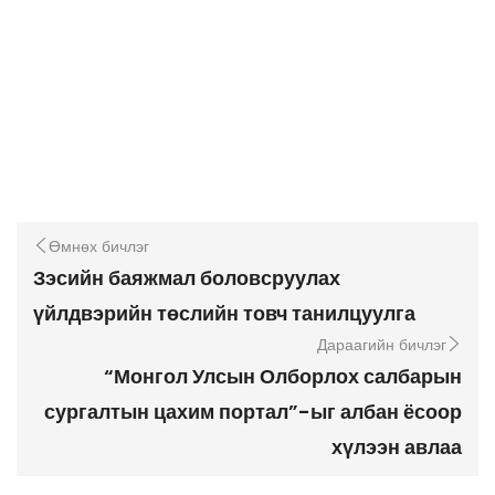
Өмнөх бичлэг
Зэсийн баяжмал боловсруулах
үйлдвэрийн төслийн товч танилцуулга
Дараагийн бичлэг
“Монгол Улсын Олборлох салбарын
сургалтын цахим портал”-ыг албан ёсоор
хүлээн авлаа