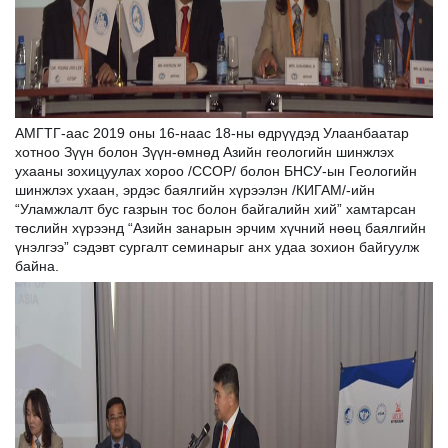
АМГТГ-аас 2019 оны 16-наас 18-ны өдрүүдэд Улаанбаатар
хотноо Зүүн болон Зүүн-өмнөд Азийн геологийн шинжлэх
ухааны зохицуулах хороо /CCOP/ болон БНСУ-ын Геологийн
шинжлэх ухаан, эрдэс баялгийн хүрээлэн /КИГАМ/-ийн
“Уламжлалт бус газрын тос болон байгалийн хий” хамтарсан
төслийн хүрээнд “Азийн занарын эрчим хүчний нөөц баялгийн
үнэлгээ” сэдэвт сурга
лт семинарыг анх удаа зохион байгуулж
байна.