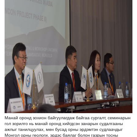
Манай оронд зохион байгуулагдаж байгаа сургалт, семинарын
гол зорилго нь манай оронд хийгдсэн занарын судалгааны
ажлыг танилцуулах, мөн бусад орны эрдэмтэн судлаачдыг
Монгол орны геологи, эрдэс баялаг болон газрын тосны