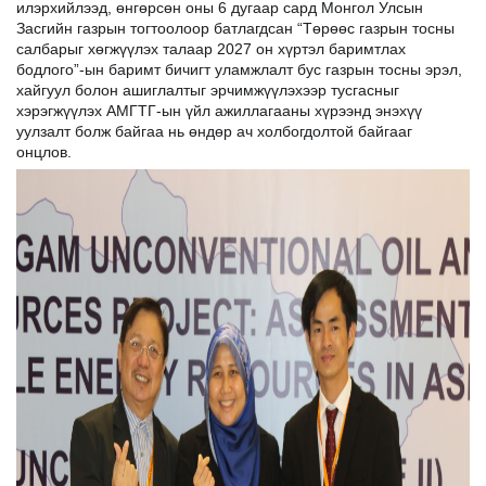
илэрхийлээд, өнгөрсөн оны 6 дугаар сард Монгол Улсын
Засгийн газрын тогтоолоор батлагдсан “Төрөөс газрын тосны
салбарыг хөгжүүлэх талаар 2027 он хүртэл баримтлах
бодлого”-ын баримт бичигт уламжлалт бус газрын тосны эрэл,
хайгуул болон ашиглалтыг эрчимжүүлэхээр тусгасныг
хэрэгжүүлэх АМГТГ-ын үйл ажиллагааны хүрээнд энэхүү
уулзалт болж байгаа нь өндөр ач холбогдолтой байгааг
онцлов.