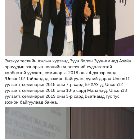
Энэхүү төслийн ажлын хүрээнд Зүүн болон Зүүн-өмнөд Азийн
орнуудын занарын нөөцийн үнэлгээний судалгаатай
холбоотой уулзалт, семинарыг 2018 оны 4 дүгээр сард
/Uncon10/ Тайландад зохион байгуулж, үүний дараа Uncon11
уулзалт, семинарыг 2018 оны 7-р сард БНХАУ-д, Uncon12
уулзалт, семинарыг 2018 оны 10-р сард Малайз-д, Uncon13
уулзалт, семинарыг 2019 оны 3-р сард Вьетнамд тус тус
зохион байгуулаад байна.