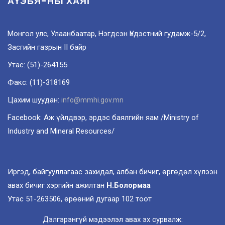
АҮЭБЯ-НЫ ХАЯГ
Монгол улс, Улаанбаатар, Нэгдсэн Үндэстний гудамж-5/2,
Засгийн газрын II байр
Утас: (51)-264155
Факс: (11)-318169
Цахим шуудан:
info@mmhi.gov.mn
Facebook: Аж үйлдвэр, эрдэс баялгийн яам /Ministry of
Industry and Mineral Resources/
Иргэд, байгууллагаас захидал, албан бичиг, өргөдөл хүлээн
авах бичиг хэргийн ажилтан
Н.Болормаа
Утас 51-263506, өрөөний дугаар 102 тоот
Дэлгэрэнгүй мэдээлэл авах эх сурвалж: