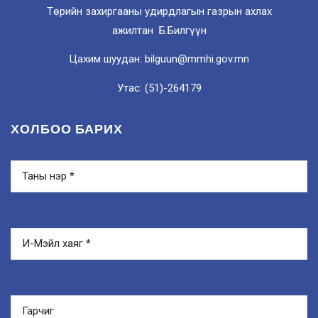
Төрийн захиргааны удирдлагын газрын ахлах
ажилтан Б.Билгүүн
Цахим шуудан: bilguun@mmhi.gov.mn
Утас: (51)-264179
ХОЛБОО БАРИХ