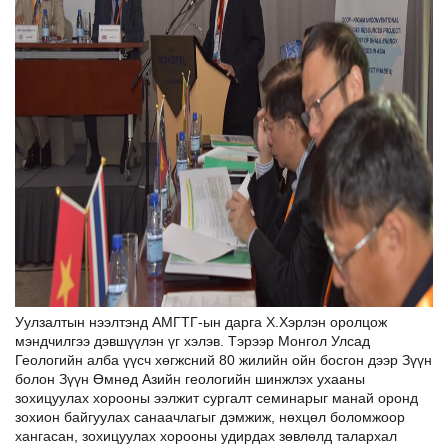
Уулзалтын нээлтэнд АМГТГ-ын дарга Х.Хэрлэн оролцож
мэндчилгээ дэвшүүлэн үг хэлэв. Тэрээр Монгол Улсад
Геологийн алба үүсч хөгжсний 80 жилийн ойн босгон дээр Зүүн
болон Зүүн Өмнөд Азийн геологийн шинжлэх ухааны
зохицуулах хорооны ээлжит сургалт семинарыг манай оронд
зохион байгуулах санаачлагыг дэмжиж, нөхцөл боломжоор
хангасан, зохицуулах хорооны удирдах зөвлөлд талархал