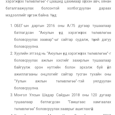
хэрэгжүүлэх төлөвлөгөө”-г цаашид цахимаар хүлээн авч, хянан
баталгаажуулах болсонтой холбогдуулан дараах
мэдээллийг хүргэж байна. Үүнд:
ОБЕГ-ын даргын 2016 оны А/75 дугаар тушаалаар
батлагдсан “Аюулын үед хэрэгжүүлэх төлөвлөгөө
боловсруулах заавар”-ыг сайтар судалж, түүний дагуу
боловсруулна.
Хуулийн этгээд нь “Аюулын үед хэрэгжүүлэх төлөвлөгөө”-г
боловсруулах ажлын хэсгийг захирлын тушаалаар
байгуулж орон нутгийн болон эрхэлж буй үйл
ажиллагааны онцлогийг сайтар тусган тухайн оны
“Уулын ажлын төлөвлөгөө”-тэй уялдуулан
боловсруулна.
Монгол Улсын Шадар Сайдын 2018 оны 120 дугаар
тушаалаар батлагдсан “Гамшгаас хамгаалах
төлөвлөгөө” боловсруулах зааврыг ашиглахгүй.