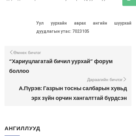
Уул уурхайн аврах ангийн шуурхай
дуудлагын утас: 7023105
Өмнөх бичлэг
“Хариуцлагатай бичил уурхай” форум
боллоо
Дараагийн бичлэг
А.Пүрэв: Газрын тосны салбарын хувьд
эрх зүйн орчин хангалттай бүрдсэн
АНГИЛЛУУД