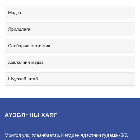
Мэдээ
Ярилцлага
Салбарын статистик
Хэвлэлийн мэдээ
Шуурхай штаб
АҮЭБЯ-НЫ ХАЯГ
Монгол улс, Улаанбаатар, Нэгдсэн Үндэстний гудамж-5/2,