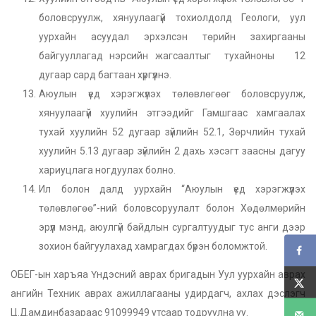
боловсруулж, хянуулаагүй тохиолдолд Геологи, уул
уурхайн асуудал эрхэлсэн төрийн захиргааны
байгууллагад нэрсийн жагсаалтыг тухайноны 12
дугаар сард багтаан хүргүүлнэ.
Аюулын үед хэрэгжүүлэх төлөвлөгөөг боловсруулж,
хянуулаагүй хуулийн этгээдийг Гамшгаас хамгаалах
тухай хуулийн 52 дугаар зүйлийн 52.1, Зөрчлийн тухай
хуулийн 5.13 дугаар зүйлийн 2 дахь хэсэгт заасны дагуу
хариуцлага ногдуулах болно.
Ил болон далд уурхайн “Аюулын үед хэрэгжүүлэх
төлөвлөгөө”-ний боловсоруулалт болон Хөдөлмөрийн
эрүүл мэнд, аюулгүй байдлын сургалтуудыг тус анги дээр
зохион байгуулахад хамрагдах бүрэн боломжтой.
ОБЕГ-ын харъяа Үндэсний аврах бригадын Уул уурхайн аврах
ангийн Техник аврах ажиллагааны удирдагч, ахлах дэслэгч
Ц.Дамдинбазараас 91099949 утсаар тодруулна уу.