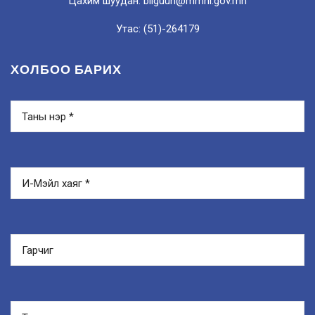
Цахим шуудан: bilguun@mmhi.gov.mn
Утас: (51)-264179
ХОЛБОО БАРИХ