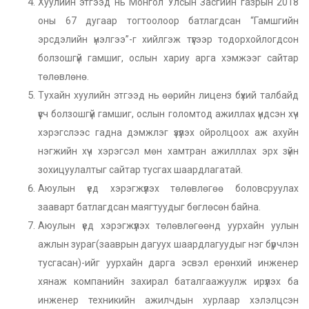
Хуулийн этгээд нь Монгол Улсын Засгийн газрын 2018
оны 67 дугаар тогтоолоор батлагдсан “Гамшгийн
эрсдэлийн үнэлгээ”-г хийлгэж түүгээр тодорхойлогдсон
болзошгүй гамшиг, ослын хариу арга хэмжээг сайтар
төлөвлөнө.
Тухайн хуулийн этгээд нь өөрийн лиценз бүхий талбайд
үүсч болзошгүй гамшиг, ослын голомтод ажиллах үндсэн хүч
хэрэгслээс гадна дэмжлэг үзүүлэх ойролцоох аж ахуйн
нэгжийн хүч хэрэгсэл мөн хамтран ажилллах эрх зүйн
зохицуулалтыг сайтар тусгах шаардлагатай.
Аюулын үед хэрэгжүүлэх төлөвлөгөө боловсруулах
зааварт батлагдсан маягтуудыг бөглөсөн байна.
Аюулын үед хэрэгжүүлэх төлөвлөгөөнд уурхайн уулын
ажлын зураг(зааврын дагуух шаардлагуудыг нэг бүрчлэн
тусгасан)-ийг уурхайн дарга эсвэл ерөнхий инженер
хянаж компанийн захирал баталгаажуулж ирүүлэх ба
инженер техникийн ажилчдын хурлаар хэлэлцсэн