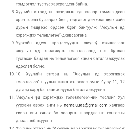
тэмдэглэл тус тус хавсрагдсанбайна.
Хуулийн этгээд нь захирлын тушаалаар томилогдсон
орон тооны бус аврах бүлэг, тэдгээрт дэмжлэг үзүүлэх сайн
дурын гишүүдээс бүрдсэн бүлэг байгуулж “Аюулын үед
хэрэгжүүлэх төлөвлөгөө”-дхавсаргана.
Уурхайн үндсэн процессуудын аюулгүй ажиллагааг
аюулын үед хэрэгжүүлэх төлөвлөгөөнд нэг бүрчлэн
тусгасан байдал нь төлөвлөгөөг хянан баталгаажуулах
үндэслэл болно.
10. Хуулийн этгээд нь “Аюулын үед хэрэгжүүлэх
төлөвлөгөө”-г уулын ажил эхлэхээс өмнө буюу 11, 12
дугаар сард багтаан хянуулж баталгаажуулна.
“Аюулын үед хэрэгжүүлэх төлөвлөгөө”-ний төслийг Уул
уурхайн аврах анги нь
nema.uuaa@gmail.com
хаягаар
хүлээн авч хянах ба зааврын шаардлагыг хангасны
дараа албажуулна.
Хуулийн этгээд нь “Аюулын үед хэрэгжүүлэх төлөвлөгөө”-г