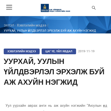
Хэвлэлийн мэдээ
/
ЭХЛЭЛ
/
УУРХАЙ, УУЛЫН ҮЙЛДВЭРЛЭЛ ЭРХЭЛЖ БУЙ АЖ АХУЙН НЭГЖИД
ХЭВЛЭЛИЙН МЭДЭЭ
ЦАГ ҮЕ, ҮЙЛ ЯВДАЛ
2019-11-19
УУРХАЙ, УУЛЫН
ҮЙЛДВЭРЛЭЛ ЭРХЭЛЖ БУЙ
АЖ АХУЙН НЭГЖИД
Уул уурхайн аврах анги нь аж ахуйн нэгжийн “Аюулын үед