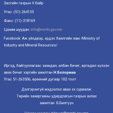
Засгийн газрын II байр
Утас: (51)-264155
Факс: (11)-318169
Цахим шуудан:
info@mmhi.gov.mn
Facebook: Аж үйлдвэр, эрдэс баялгийн яам /Ministry of
Industry and Mineral Resources/
Иргэд, байгууллагаас захидал, албан бичиг, өргөдөл хүлээн
авах бичиг хэргийн ажилтан
Н.Болормаа
Утас 51-263506, өрөөний дугаар 102 тоот
Дэлгэрэнгүй мэдээлэл авах эх сурвалж:
Төрийн захиргааны удирдлагын газрын ахлах
ажилтан Б.Билгүүн