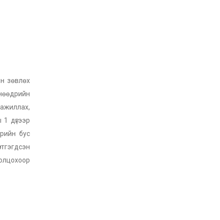
н зөвлөх
Өнөөдрийн
 ажиллах,
 1 дүгээр
өрийн бус
ртгэгдсэн
ролцохоор