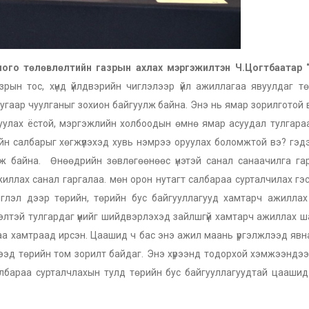
длого төлөвлөлтийн газрын ахлах мэргэжилтэн Ч.Цогтбаатар 
зрын тос, хүнд үйлдвэрийн чиглэлээр үйл ажиллагаа явуулдаг т
гаар чуулганыг зохион байгуулж байна. Энэ нь ямар зорилготой 
уулах ёстой, мэргэжлийн холбоодын өмнө ямар асуудал тулгара
йн салбарыг хөгжүүлэхэд хувь нэмрээ оруулах боломжтой вэ? гэд
ж байна. Өнөөдрийн зөвлөгөөнөөс үнэтэй санал санаачилга гар
иллах санал гаргалаа. мөн орон нутагт салбараа сурталчилах гэ
глэл дээр төрийн, төрийн бус байгууллагууд хамтарч ажиллах 
элтэй тулгардаг үүнийг шийдвэрлэхэд зайлшгүй хамтарч ажиллах 
аа хамтраад ирсэн. Цаашид ч бас энэ ажил маань үргэлжлээд явн
х гээд төрийн том зорилт байдаг. Энэ хүрээнд тодорхой хэмжээндэ
Салбараа сурталчлахын тулд төрийн бус байгууллагуудтай цааши