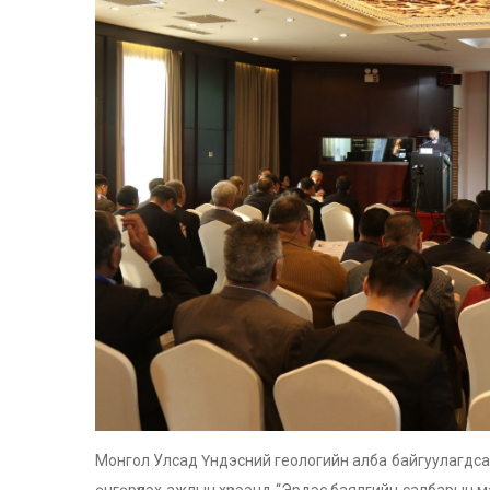
Монгол Улсад Үндэсний геологийн алба байгуулагдсан
өнгөрүүлэх ажлын хүрээнд “Эрдэс баялгийн салбарын м