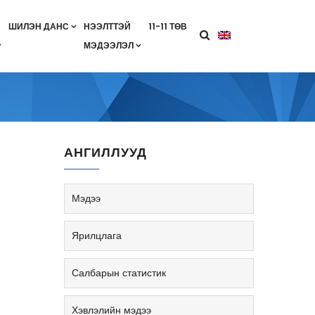
ШИЛЭН ДАНС
НЭЭЛТТЭЙ
11-11 ТӨВ
МЭДЭЭЛЭЛ
агааны хөтөлбөр
лэлт
ан гэрээ
ө
Салбарын жендерийн бодлого
АНГИЛЛУУД
Мэдээ
Ярилцлага
Салбарын статистик
Хэвлэлийн мэдээ