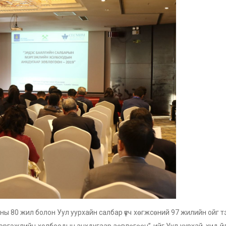
ы 80 жил болон Уул уурхайн салбар үүсч хөгжсөний 97 жилийн ойг 
эргэжлийн холбоодын анхдугаар зөвлөгөөн”-ийг Уул уурхай, хүнд ү