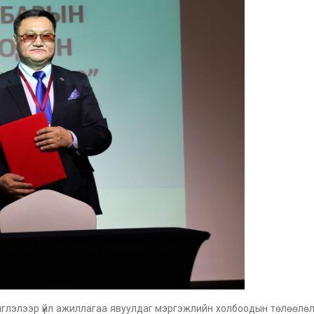
чиглэлээр үйл ажиллагаа явуулдаг мэргэжлийн холбоодын төлөөлө