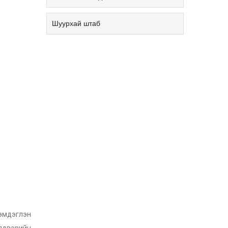
Шуурхай штаб
тэмдэглэн
йлдвэрийн