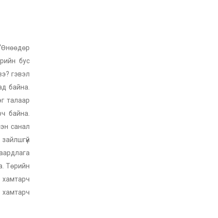
“
Өнөөдөр
өрийн бус
вэ? гэвэл
ад байна.
эг талаар
ч байна.
сэн санал
зайлшгүй
шаардлага
а. Төрийн
э хамтарч
д хамтарч