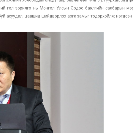
өний гол зорилго нь Монгол Улсын Эрдэс баялгийн салбарын мэ
ж буй асуудал, цаашид шийдвэрлэх арга замыг тодорхойлж нэгдсэ