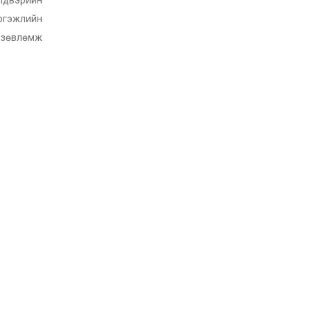
ргэжлийн
н зөвлөмж