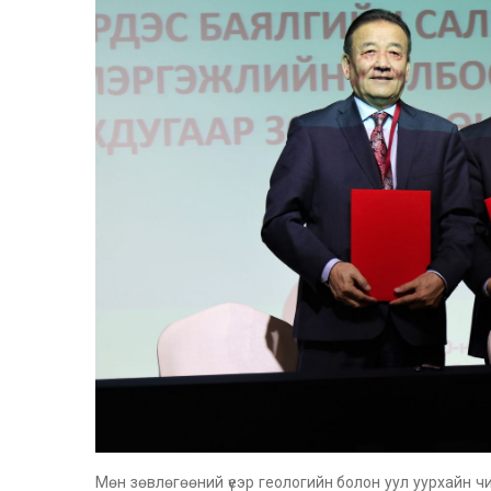
Мөн зөвлөгөөний үеэр геологийн болон уул уурхайн 