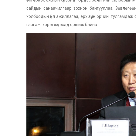
сайдын санаачилгаар зохион байгууллаа. Зөвлөгө
холбоодын үйл ажиллагаа, эрх зүйн орчин, тулгамда
гаргаж, хэрэгжүүлэхэд оршиж байна.