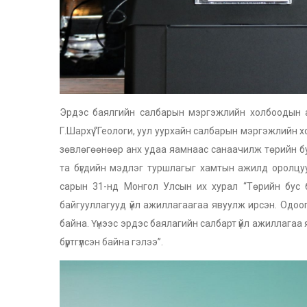
Эрдэс баялгийн салбарын мэргэжлийн холбоодын ан
Г.Шархүү “Геологи, уул уурхайн салбарын мэргэжлийн
зөвлөгөөнөөр анх удаа яамнаас санаачилж төрийн бу
та бүгдийн мэдлэг туршлагыг хамтын ажилд оролцу
сарын 31-нд Монгол Улсын их хурал “Төрийн бус б
байгууллагууд үйл ажиллагаагаа явуулж ирсэн. Одоо
байна. Үүнээс эрдэс баялагийн салбарт үйл ажиллагаа
бүртгүүлсэн байна гэлээ”.