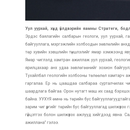
Уул уурхай, хүнд үйлдвэрийн яамны Стратеги, бо
Эрдэс баялагийн салбарын геологи, уул уурхай, га
байгууллага, мэргэжлийн холбоодын зөвлөлийн анхду
төр хувийн хэвшлийн түншлэлийг ямар хэмжээнд яв
Ямар чиглэлд хамтран ажиллаж уул уурхай, геологи
ярилцахаар анх удаа зөвлөгөөнийг зохион байгуул
Тухайлбал геологийн холбооны төлөөлөл хамтарч аж
гаргалаа. Ер нь цаашдаа салбараа сурталчилах чи
шаардлага байгаа. Орон нутагт маш их саад бэрхшэ
байна. УУХҮЯ өмнө нь төрийн бус байгууллагуудтайг
зарим чиг үүргийг төрийн бус байгууллагад шилжүүлэ
гүйцэтгэх болон шилжүүлэх ажлууд хийгдээд явна. 
ажиллана” гэлээ.