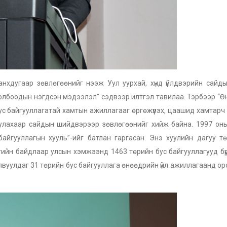
хдугаар зөвлөгөөнийг нээж Уул уурхай, хүнд үйлдвэрийн сайды
 холбоодын нэгдсэн мэдээлэл” сэдвээр илтгэл тавилаа. Тэрбээр “
с байгууллагатай хамтын ажиллагааг өргөжүүлэх, цаашид хамтарч
улахаар сайдын шийдвэрээр зөвлөгөөнийг хийж байна. 1997 оны
айгууллагын хууль”-ийг батлан гаргасан. Энэ хуулийн дагуу т
гийн байдлаар улсын хэмжээнд 1463 төрийн бус байгууллагууд бү
 явуулдаг 31 төрийн бус байгууллага өнөөдрийн үйл ажиллагаанд о