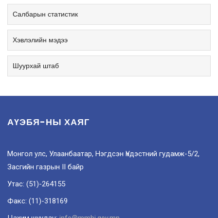
Салбарын статистик
Хэвлэлийн мэдээ
Шуурхай штаб
АҮЭБЯ-НЫ ХАЯГ
Монгол улс, Улаанбаатар, Нэгдсэн Үндэстний гудамж-5/2,
Засгийн газрын II байр
Утас: (51)-264155
Факс: (11)-318169