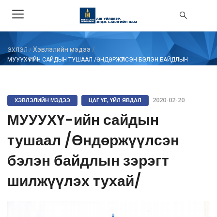
Хэвлэлийн мэдээ
/
ЭХЛЭЛ
/
МУУУХҮ-ИЙН САЙДЫН ТУШААЛ /ӨНДӨРЖҮҮЛСЭН БЭЛЭН БАЙДЛЫН
ЗЭРЭГТ ШИЛЖҮҮЛЭХ ТУХАЙ/
ХЭВЛЭЛИЙН МЭДЭЭ
ЦАГ ҮЕ, ҮЙЛ ЯВДАЛ
2020-02-20
МУУУХҮ-ийн сайдын
тушаал /Өндөржүүлсэн
бэлэн байдлын зэрэгт
шилжүүлэх тухай/