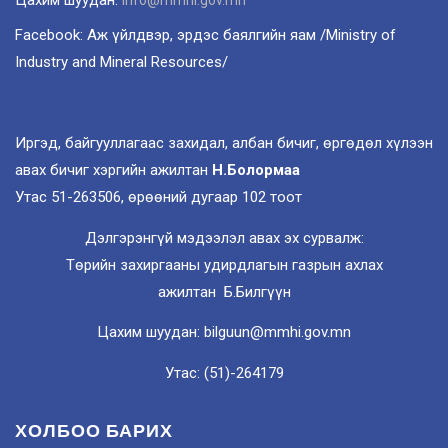
Цахим шуудан:
info@mmhi.gov.mn
Facebook: Аж үйлдвэр, эрдэс баялгийн яам /Ministry of
Industry and Mineral Resources/
Иргэд, байгууллагаас захидал, албан бичиг, өргөдөл хүлээн
авах бичиг хэргийн ажилтан
Н.Болормаа
Утас 51-263506, өрөөний дугаар 102 тоот
Дэлгэрэнгүй мэдээлэл авах эх сурвалж:
Төрийн захиргааны удирдлагын газрын ахлах
ажилтан Б.Билгүүн
Цахим шуудан: bilguun@mmhi.gov.mn
Утас: (51)-264179
ХОЛБОО БАРИХ