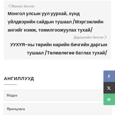
Өмнөх бичлэг
Монгол улсын уул уурхай, хүнд
үйлдвэрийн сайдын тушаал /Мэргэжлийн
ангийг нэмж, томилгоожуулах тухай/
Дараагийн бичлэг
УУХҮЯ-ны төрийн нарийн бичгийн даргын
тушаал /Төлөвлөгөө батлах тухай/
АНГИЛЛУУД
Мэдээ
Ярилцлага