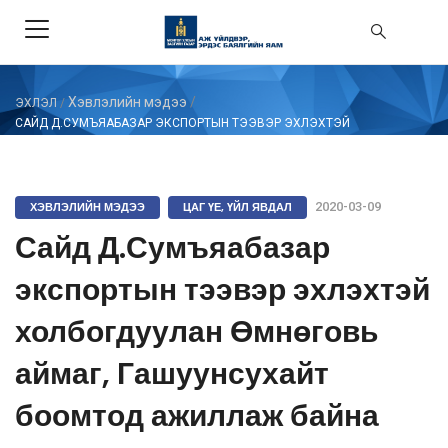
Хэвлэлийн мэдээ
/
ЭХЛЭЛ
/
САЙД Д.СУМЪЯАБАЗАР ЭКСПОРТЫН ТЭЭВЭР ЭХЛЭХТЭЙ
ХОЛБОГДУУЛАН ӨМНӨГОВЬ АЙМАГ, ГАШУУНСУХАЙТ БООМТОД АЖИЛЛАЖ
БАЙНА
ХЭВЛЭЛИЙН МЭДЭЭ
ЦАГ ҮЕ, ҮЙЛ ЯВДАЛ
2020-03-09
Сайд Д.Сумъяабазар
экспортын тээвэр эхлэхтэй
холбогдуулан Өмнөговь
аймаг, Гашуунсухайт
боомтод ажиллаж байна