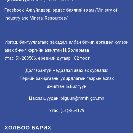
Facebook: Аж үйлдвэр, эрдэс баялгийн яам /Ministry of
Industry and Mineral Resources/
Иргэд, байгууллагаас захидал, албан бичиг, өргөдөл хүлээн
авах бичиг хэргийн ажилтан
Н.Болормаа
Утас 51-263506, өрөөний дугаар 102 тоот
Дэлгэрэнгүй мэдээлэл авах эх сурвалж:
Төрийн захиргааны удирдлагын газрын ахлах
ажилтан Б.Билгүүн
Цахим шуудан: bilguun@mmhi.gov.mn
Утас: (51)-264179
ХОЛБОО БАРИХ