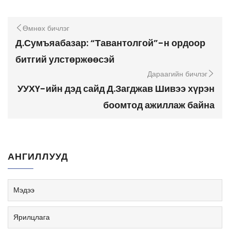
Өмнөх бичлэг
Д.Сумъяабазар: “Тавантолгой”-н ордоор
битгий улстөржөөсэй
Дараагийн бичлэг
УУХҮ-ийн дэд сайд Д.Загджав Шивээ хүрэн
боомтод ажиллаж байна
АНГИЛЛУУД
Мэдээ
Ярилцлага