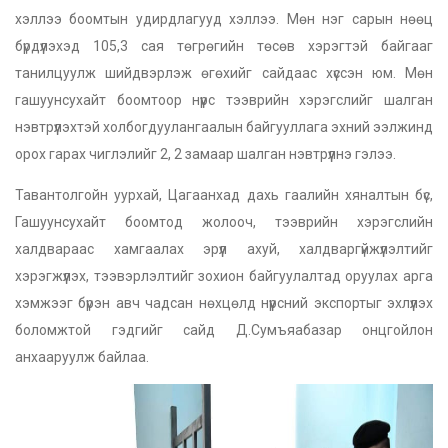
хэллээ боомтын удирдлагууд хэллээ. Мөн нэг сарын нөөц
бүрдүүлэхэд 105,3 сая төгрөгийн төсөв хэрэгтэй байгааг
танилцуулж шийдвэрлэж өгөхийг сайдаас хүссэн юм. Мөн
гашуунсухайт боомтоор нүүрс тээврийн хэрэгслийг шалган
нэвтрүүлэхтэй холбогдуулангаалын байгууллага эхний ээлжинд
орох гарах чиглэлийг 2, 2 замаар шалган нэвтрүүлнэ гэлээ.
Тавантолгойн уурхай, Цагаанхад дахь гаалийн хяналтын бүс,
Гашуунсухайт боомтод жолооч, тээврийн хэрэгслийн
халдвараас хамгаалах эрүүл ахуй, халдваргүйжүүлэлтийг
хэрэгжүүлэх, тээвэрлэлтийг зохион байгуулалтад оруулах арга
хэмжээг бүрэн авч чадсан нөхцөлд нүүрсний экспортыг эхлүүлэх
боломжтой гэдгийг сайд Д.Сумъяабазар онцгойлон
анхааруулж байлаа.