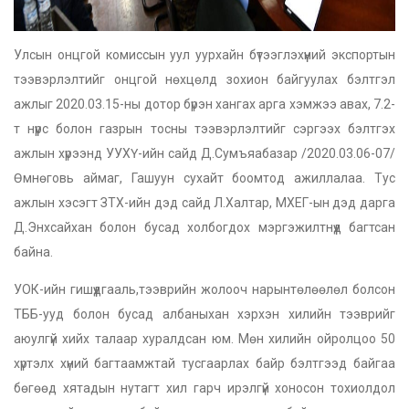
Улсын онцгой комиссын уул уурхайн бүтээглэхүүний экспортын
тээвэрлэлтийг онцгой нөхцөлд зохион байгуулах бэлтгэл
ажлыг 2020.03.15-ны дотор бүрэн хангах арга хэмжээ авах, 7.2-
т нүүрс болон газрын тосны тээвэрлэлтийг сэргээх бэлтгэх
ажлын хүрээнд УУХҮ-ийн сайд Д.Сумъяабазар /2020.03.06-07/
Өмнөговь аймаг, Гашуун сухайт боомтод ажиллалаа. Тус
ажлын хэсэгт ЗТХ-ийн дэд сайд Л.Халтар, МХЕГ-ын дэд дарга
Д.Энхсайхан болон бусад холбогдох мэргэжилтнүүд багтсан
байна.
УОК-ийн гишүүдгааль,тээврийн жолооч нарынтөлөөлөл болсон
ТББ-ууд болон бусад албаныхан хэрхэн хилийн тээврийг
аюулгүй хийх талаар хуралдсан юм. Мөн хилийн ойролцоо 50
хүртэлх хүний багтаамжтай тусгаарлах байр бэлтгээд байгаа
бөгөөд хятадын нутагт хил гарч ирэлгүй хоносон тохиолдол