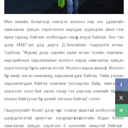
Мөн хилийн боомтоор нэвтрэх жолооч нар нэг удаагийн
хамгаалах хувцас хэрэглэлээ өөрсдөө худалдаж авна гэж
яриа гараад байгааг холбоодын гишүүд асууж байлаа. Энэ тал
дээр МХЕГ-ын дэд дарга Д.Энхсайхан тодруулга өглөө.
Тэрбээр “Журам дээр нарийн зааж өгсөн тухайн компани
өөрсдийнхөө харьяалалын жолооч нараа хамгаалах хувцас
хэрэглэлээр бүрэн хангах ёстой. Жолооч өөрөө авахгүй. Жолооч
бүр ямар нэгэн компанид харьяалагдаж байгаа. Тийм учраас
харьяалагдаж байгаа компани тусгаарлах байр, хамгаалах
хэрэгсэл, хоол бие засах газар гэх зэргээр кэмпийг бүгдийг
зохион байгуулах бүр эрхийг олгосон байгаа” гэлээ.
Гашуунсухайт боомт дээр нүүрс тээвэр явахтай холбоотой нэн
шаардлагатай ариутгал халдваргүйжүүлэлтийн бодис болон
хамгаалах хувцас хэрэгсэл 6 хоногийн нөөцтэй байгааг