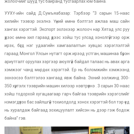
жолоочийг шууд тус байранд тусгаарлах юм байна.
УУХҮ-ийн сайд Д.Сумъяабазар: Тэрбээр “3 сарын 15-наас
хилийн тээвэр эхэлнэ. Үүний өмнө бэлтгэл ажлаа маш сайн
хангах хэрэгтэй. Экспорт эхлэхээр жолооч нар Хятад улс руу
үдээс өмнө хил гараад үдээс хойш тус улсад хонолгүйгээр орж
ирэх, бүгд нэг удаагийн хамгаалалтын хувцас хэрэглэлтэй
гараад Монгол Улсын нутагт орж ирээд устган, машинаа бүрэн
ариутгалт оруулах зэргээр аюулгүй байдал талаас нь авах арга
хэмжээг чанд мөрдөх хэрэгтэй. Ер нь боломжийн хэмжээнд
эхнээсээ бэлтгэлээ хангаад явж байна. Эхний ээлжинд 300-
350 хүртэлх тээврийн машин хилээр нэвтрүүлнэ . 3 сарын 30-наас
хойш тодорхой хугацаагаар гарч байгаа тээврийн хэрэгслийг
нэмэгдүүлэх бас зайлшгүй тохиолдолд хонох хэрэгтэй бол тэр үед
нь хуралдаж байгаад зохицуулалт хийсэн нь дээр гэж бодож
байна” гэв.