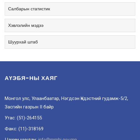
Салбарын статистик
Хэвлэлийн мэдээ
Шуурхай штаб
АҮЭБЯ-НЫ ХАЯГ
Монгол улс, Улаанбаатар, Нэгдсэн Үндэстний гудамж-5/2,
Засгийн газрын II байр
Утас: (51)-264155
Факс: (11)-318169
Цахим шуудан:
info@mmhi.gov.mn