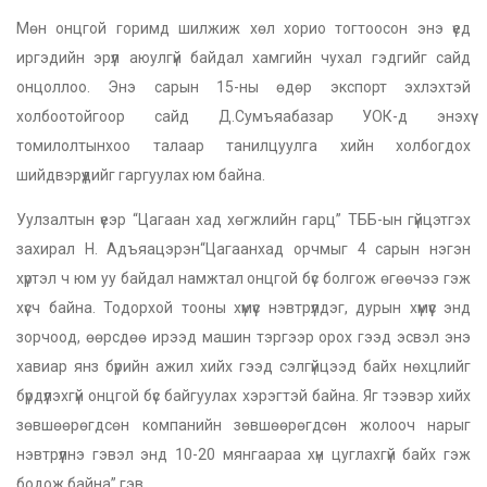
Мөн онцгой горимд шилжиж хөл хорио тогтоосон энэ үед
иргэдийн эрүүл аюулгүй байдал хамгийн чухал гэдгийг сайд
онцоллоо. Энэ сарын 15-ны өдөр экспорт эхлэхтэй
холбоотойгоор сайд Д.Сумъяабазар УОК-д энэхүү
томилолтынхоо талаар танилцуулга хийн холбогдох
шийдвэрүүдийг гаргуулах юм байна.
Уулзалтын үеэр “Цагаан хад хөгжлийн гарц” ТББ-ын гүйцэтгэх
захирал Н. Адъяацэрэн“Цагаанхад орчмыг 4 сарын нэгэн
хүртэл ч юм уу байдал намжтал онцгой бүс болгож өгөөчээ гэж
хүсч байна. Тодорхой тооны хүмүүс нэвтрүүлдэг, дурын хүмүүс энд
зорчоод, өөрсдөө ирээд машин тэргээр орох гээд эсвэл энэ
хавиар янз бүрийн ажил хийх гээд сэлгүйцээд байх нөхцлийг
бүрдүүлэхгүй онцгой бүс байгуулах хэрэгтэй байна. Яг тээвэр хийх
зөвшөөрөгдсөн компанийн зөвшөөрөгдсөн жолооч нарыг
нэвтрүүлнэ гэвэл энд 10-20 мянгаараа хүн цуглахгүй байх гэж
бодож байна” гэв.