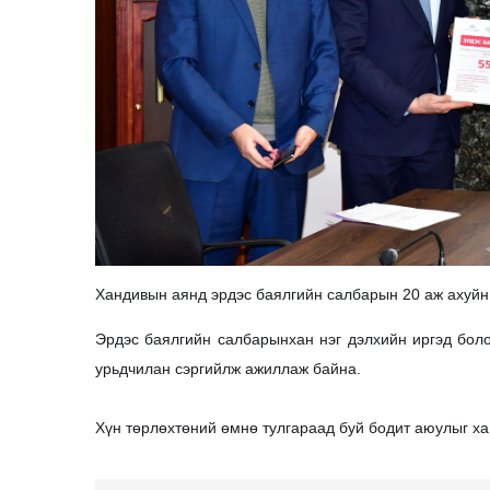
Хандивын аянд эрдэс баялгийн салбарын 20 аж ахуйн н
Эрдэс баялгийн салбарынхан нэг дэлхийн иргэд бол
урьдчилан сэргийлж ажиллаж байна.
Хүн төрлөхтөний өмнө тулгараад буй бодит аюулыг ха