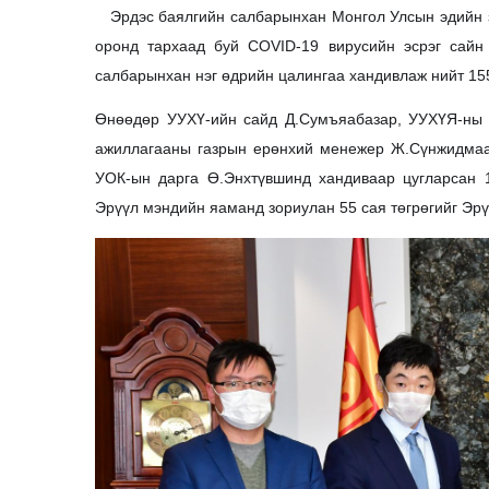
Эрдэс баялгийн салбарынхан Монгол Улсын эдийн зас
оронд тархаад буй COVID-19 вирусийн эсрэг сайн
салбарынхан нэг өдрийн цалингаа хандивлаж нийт 155
Өнөөдөр УУХҮ-ийн сайд Д.Сумъяабазар, УУХҮЯ-ны 
ажиллагааны газрын ерөнхий менежер Ж.Сүнжидмаа
УОК-ын дарга Ө.Энхтүвшинд хандиваар цугларсан 1
Эрүүл мэндийн яаманд зориулан 55 сая төгрөгийг Эрү