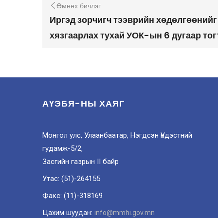
Өмнөх бичлэг
Иргэд зорчигч тээврийн хөдөлгөөнийг
хязгаарлах тухай УОК-ын 6 дугаар то
АҮЭБЯ-НЫ ХАЯГ
Монгол улс, Улаанбаатар, Нэгдсэн Үндэстний
гудамж-5/2,
Засгийн газрын II байр
Утас: (51)-264155
Факс: (11)-318169
Цахим шуудан:
info@mmhi.gov.mn