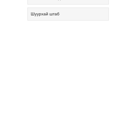
Шуурхай штаб