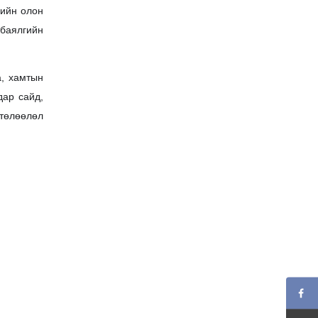
хийн олон
баялгийн
а, хамтын
ар сайд,
 төлөөлөл