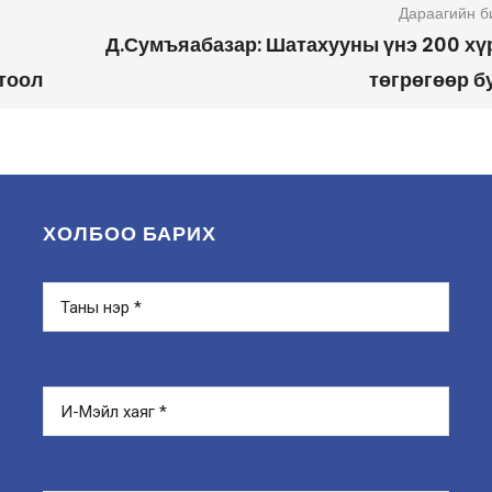
Дараагийн б
Д.Сумъяабазар: Шатахууны үнэ 200 хү
гтоол
төгрөгөөр б
ХОЛБОО БАРИХ