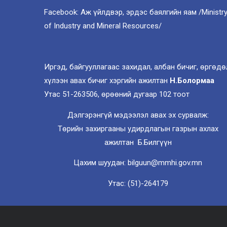
Facebook: Аж үйлдвэр, эрдэс баялгийн яам /Ministr
of Industry and Mineral Resources/
Иргэд, байгууллагаас захидал, албан бичиг, өргөдө
хүлээн авах бичиг хэргийн ажилтан
Н.Болормаа
Утас 51-263506, өрөөний дугаар 102 тоот
Дэлгэрэнгүй мэдээлэл авах эх сурвалж:
Төрийн захиргааны удирдлагын газрын ахлах
ажилтан Б.Билгүүн
Цахим шуудан: bilguun@mmhi.gov.mn
Утас: (51)-264179