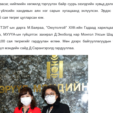
аг, нийгмийн хөгжилд тэргүүлэх байр суурь эзэлдгийн хувьд дэл
 үйлсийн хандивын аян нэг сарын хугацаанд эхлүүлсэн. Эрдэс 
 сая төгрөг цугларсан юм.
ТЗУГ-ын дарга М.Баяраа
, "Оюутолгой" ХХК-ийн Гадаад харилца
, МУУҮА-ын гүйцэтгэх захирал Д.Энхболд нар Монгол Улсын Шад
00 сая төгрөгийг гардуулан өглөө. Мөн дээрх байгууллагуудын
үл мэндийн сайд Д.Сарангэрэлд гардууллаа.