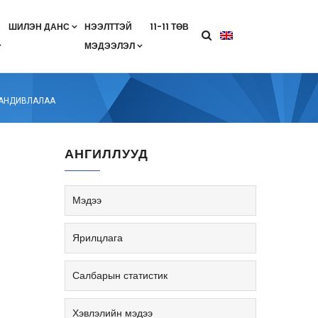
ШИЛЭН ДАНС
НЭЭЛТТЭЙ
11-11 ТӨВ
МЭДЭЭЛЭЛ
агааны хөтөлбөр
лэлт
ан гэрээ
ө
Салбарын жендерийн бодлого
ХАНДИВЛАЛАА
АНГИЛЛУУД
Мэдээ
Ярилцлага
Салбарын статистик
Хэвлэлийн мэдээ