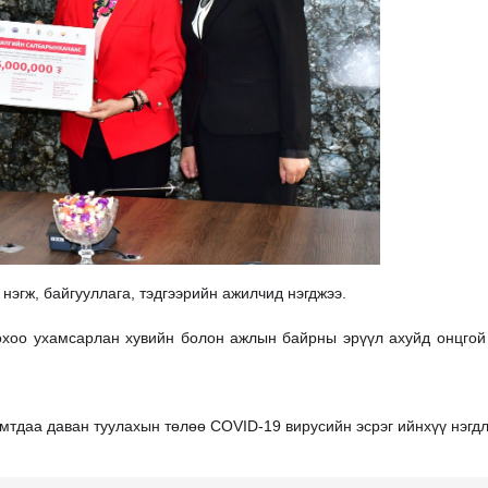
эгж, байгууллага, тэдгээрийн ажилчид нэгджээ.
охоо ухамсарлан хувийн болон ажлын байрны эрүүл ахуйд онцгой
мтдаа даван туулахын төлөө COVID-19 вирусийн эсрэг ийнхүү нэгдл