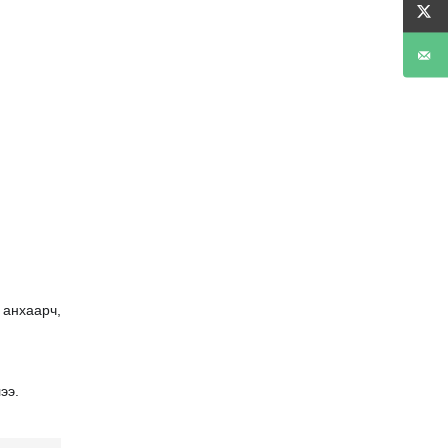
 анхаарч,
ээ.