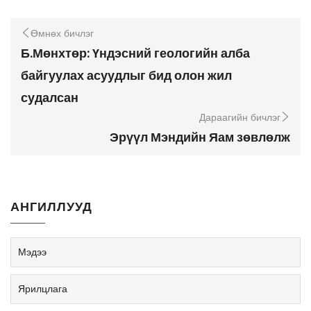
Өмнөх бичлэг
Б.Мөнхтөр: Үндэсний геологийн алба
байгуулах асуудлыг бид олон жил
судалсан
Дараагийн бичлэг
Эрүүл Мэндийн Яам зөвлөлж
АНГИЛЛУУД
Мэдээ
Ярилцлага