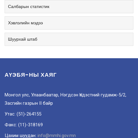
Салбарын статистик
Хэвлэлийн мэдээ
Шуурхай штаб
АҮЭБЯ-НЫ ХАЯГ
Монгол улс, Улаанбаатар, Нэгдсэн Үндэстний гудамж-5/2,
Засгийн газрын II байр
Утас: (51)-264155
Факс: (11)-318169
Цахим шуудан:
info@mmhi.gov.mn