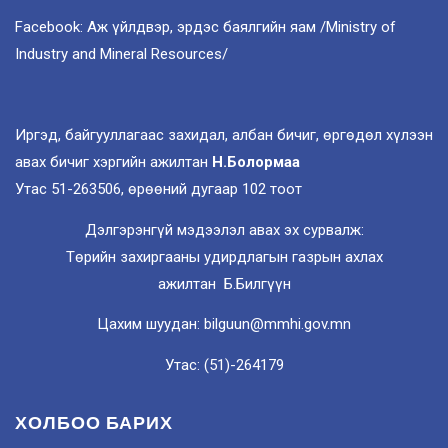
Facebook: Аж үйлдвэр, эрдэс баялгийн яам /Ministry of
Industry and Mineral Resources/
Иргэд, байгууллагаас захидал, албан бичиг, өргөдөл хүлээн
авах бичиг хэргийн ажилтан
Н.Болормаа
Утас 51-263506, өрөөний дугаар 102 тоот
Дэлгэрэнгүй мэдээлэл авах эх сурвалж:
Төрийн захиргааны удирдлагын газрын ахлах
ажилтан Б.Билгүүн
Цахим шуудан: bilguun@mmhi.gov.mn
Утас: (51)-264179
ХОЛБОО БАРИХ