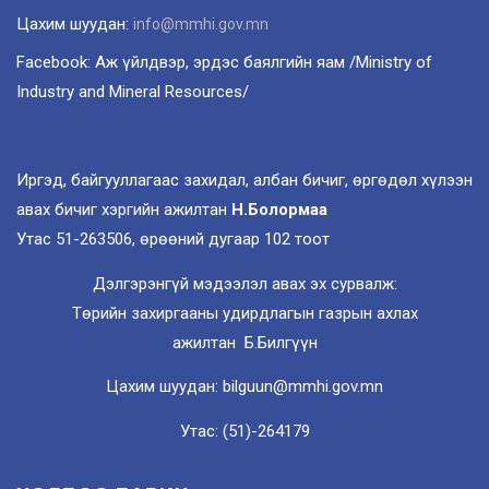
Цахим шуудан:
info@mmhi.gov.mn
Facebook: Аж үйлдвэр, эрдэс баялгийн яам /Ministry of
Industry and Mineral Resources/
Иргэд, байгууллагаас захидал, албан бичиг, өргөдөл хүлээн
авах бичиг хэргийн ажилтан
Н.Болормаа
Утас 51-263506, өрөөний дугаар 102 тоот
Дэлгэрэнгүй мэдээлэл авах эх сурвалж:
Төрийн захиргааны удирдлагын газрын ахлах
ажилтан Б.Билгүүн
Цахим шуудан: bilguun@mmhi.gov.mn
Утас: (51)-264179