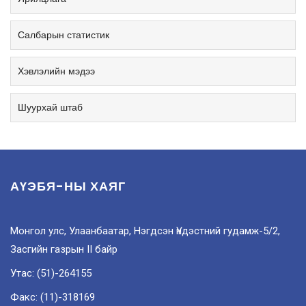
Салбарын статистик
Хэвлэлийн мэдээ
Шуурхай штаб
АҮЭБЯ-НЫ ХАЯГ
Монгол улс, Улаанбаатар, Нэгдсэн Үндэстний гудамж-5/2,
Засгийн газрын II байр
Утас: (51)-264155
Факс: (11)-318169