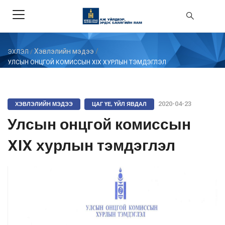
Хэвлэлийн мэдээ
/
ЭХЛЭЛ
/
УЛСЫН ОНЦГОЙ КОМИССЫН XIX ХУРЛЫН ТЭМДЭГЛЭЛ
ХЭВЛЭЛИЙН МЭДЭЭ
ЦАГ ҮЕ, ҮЙЛ ЯВДАЛ
2020-04-23
Улсын онцгой комиссын
XIX хурлын тэмдэглэл