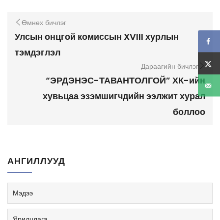
Өмнөх бичлэг
Улсын онцгой комиссын XVIII хурлын
тэмдэглэл
Дараагийн бичлэг
“ЭРДЭНЭС-ТАВАНТОЛГОЙ” ХК-ийн
хувьцаа эзэмшигчдийн ээлжит хурал
боллоо
АНГИЛЛУУД
Мэдээ
Ярилцлага