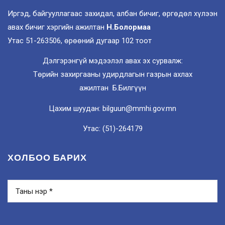
Иргэд, байгууллагаас захидал, албан бичиг, өргөдөл хүлээн
авах бичиг хэргийн ажилтан
Н.Болормаа
Утас 51-263506, өрөөний дугаар 102 тоот
Дэлгэрэнгүй мэдээлэл авах эх сурвалж:
Төрийн захиргааны удирдлагын газрын ахлах
ажилтан Б.Билгүүн
Цахим шуудан: bilguun@mmhi.gov.mn
Утас: (51)-264179
ХОЛБОО БАРИХ