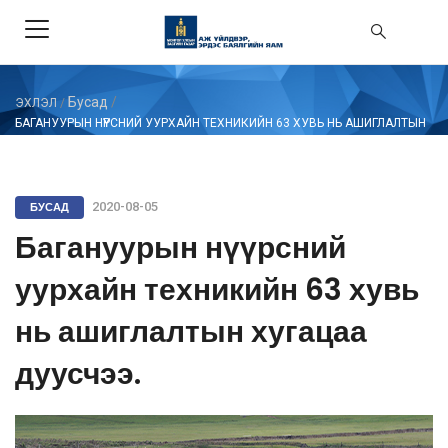
Бусад
/
ЭХЛЭЛ
/
БАГАНУУРЫН НҮҮРСНИЙ УУРХАЙН ТЕХНИКИЙН 63 ХУВЬ НЬ АШИГЛАЛТЫН
ХУГАЦАА ДУУСЧЭЭ.
БУСАД
2020-08-05
Багануурын нүүрсний
уурхайн техникийн 63 хувь
нь ашиглалтын хугацаа
дуусчээ.