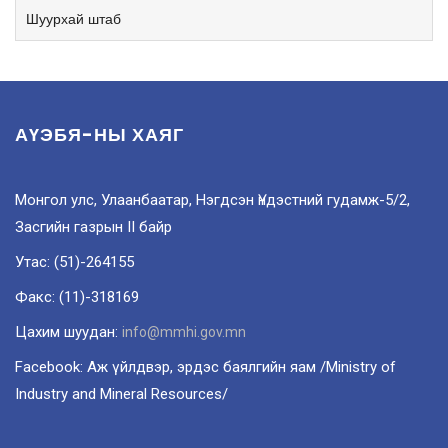
Шуурхай штаб
АҮЭБЯ-НЫ ХАЯГ
Монгол улс, Улаанбаатар, Нэгдсэн Үндэстний гудамж-5/2,
Засгийн газрын II байр
Утас: (51)-264155
Факс: (11)-318169
Цахим шуудан:
info@mmhi.gov.mn
Facebook: Аж үйлдвэр, эрдэс баялгийн яам /Ministry of
Industry and Mineral Resources/