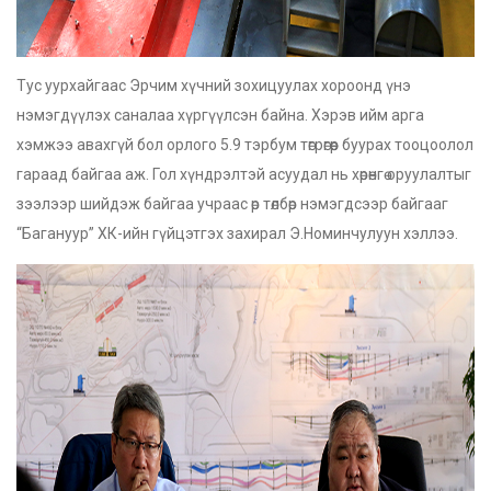
Тус уурхайгаас Эрчим хүчний зохицуулах хороонд үнэ
нэмэгдүүлэх саналаа хүргүүлсэн байна. Хэрэв ийм арга
хэмжээ авахгүй бол орлого 5.9 тэрбум төгрөгөөр буурах тооцоолол
гараад байгаа аж. Гол хүндрэлтэй асуудал нь хөрөнгө оруулалтыг
зээлээр шийдэж байгаа учраас өр төлбөр нэмэгдсээр байгааг
“Багануур” ХК-ийн гүйцэтгэх захирал Э.Номинчулуун хэллээ.