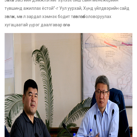
түвшинд ажиллах ёстой”-г Уул уурхай, Хүнд үйлдвэрийн сайд
зөвлөж, мөн л зардал хэмнэх бодит төлөвлөгөө боловсруулах
хугацаатай үүрэг даалгавар өглөө.