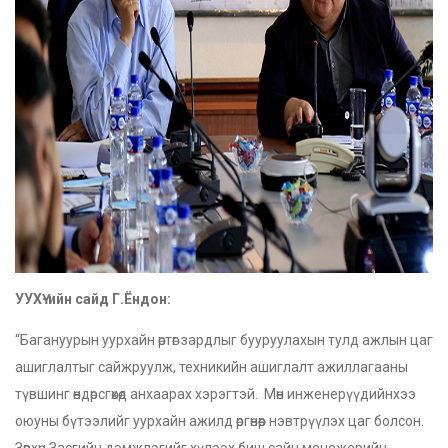
УУХҮ-ийн сайд Г.Ёндон:
“Багануурын уурхайн өртөг зардлыг бууруулахын тулд ажлын цаг
ашиглалтыг сайжруулж, техникийн ашиглалт ажиллагааны
түвшинг өндөрсгөхөд анхаарах хэрэгтэй. Мөн инженерүүдийнхээ
оюуны бүтээлийг уурхайн ажилд өргөнөөр нэвтрүүлэх цаг болсон.
Зөвхөн Засгийн дэмжлэгийг хүлээх биш сайн менежерийн