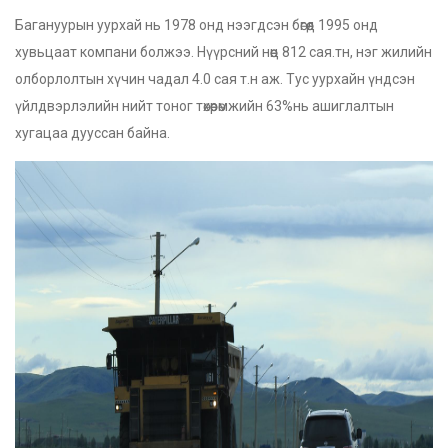
Багануурын уурхай нь 1978 онд нээгдсэн бөгөөд 1995 онд
хувьцаат компани болжээ. Нүүрсний нөөц 812 сая.тн, нэг жилийн
олборлолтын хүчин чадал 4.0 сая т.н аж. Тус уурхайн үндсэн
үйлдвэрлэлийн нийт тоног төхөөрөмжийн 63%нь ашиглалтын
хугацаа дууссан байна.