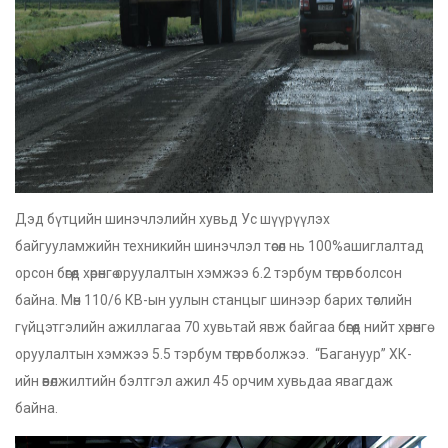
Дэд бүтцийн шинэчлэлийн хувьд Ус шүүрүүлэх
байгууламжийн техникийн шинэчлэл төсөл нь 100%ашиглалтад
орсон бөгөөд хөрөнгө оруулалтын хэмжээ 6.2 тэрбум төгрөг болсон
байна. Мөн 110/6 КВ-ын уулын станцыг шинээр барих төслийн
гүйцэтгэлийн ажиллагаа 70 хувьтай явж байгаа бөгөөд нийт хөрөнгө
оруулалтын хэмжээ 5.5 тэрбум төгрөг болжээ. “Багануур” ХК-
ийн өвөлжилтийн бэлтгэл ажил 45 орчим хувьдаа явагдаж
байна.