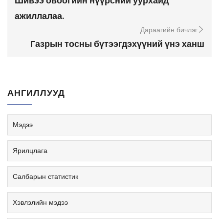
Шивээ овоогийн нүүрсний уурхайд
ажиллалаа.
Дараагийн бичлэг
Газрын тосны бүтээгдэхүүний үнэ ханш
АНГИЛЛУУД
Мэдээ
Ярилцлага
Салбарын статистик
Хэвлэлийн мэдээ