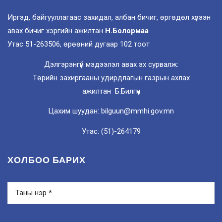
Иргэд, байгууллагаас захидал, албан бичиг, өргөдөл хүлээн
авах бичиг хэргийн ажилтан
Н.Болормаа
Утас 51-263506, өрөөний дугаар 102 тоот
Дэлгэрэнгүй мэдээлэл авах эх сурвалж:
Төрийн захиргааны удирдлагын газрын ахлах
ажилтан Б.Билгүүн
Цахим шуудан: bilguun@mmhi.gov.mn
Утас: (51)-264179
ХОЛБОО БАРИХ