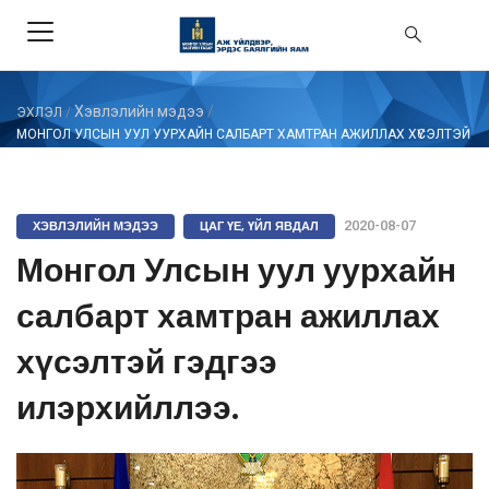
Хэвлэлийн мэдээ
/
ЭХЛЭЛ
/
МОНГОЛ УЛСЫН УУЛ УУРХАЙН САЛБАРТ ХАМТРАН АЖИЛЛАХ ХҮСЭЛТЭЙ
ГЭДГЭЭ ИЛЭРХИЙЛЛЭЭ.
ХЭВЛЭЛИЙН МЭДЭЭ
ЦАГ ҮЕ, ҮЙЛ ЯВДАЛ
2020-08-07
Монгол Улсын уул уурхайн
салбарт хамтран ажиллах
хүсэлтэй гэдгээ
илэрхийллээ.