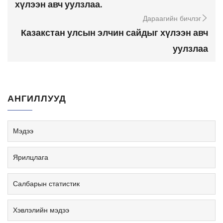
хүлээн авч уулзлаа.
Дараагийн бичлэг
Казакстан улсын элчин сайдыг хүлээн авч
уулзлаа
АНГИЛЛУУД
Мэдээ
Ярилцлага
Салбарын статистик
Хэвлэлийн мэдээ