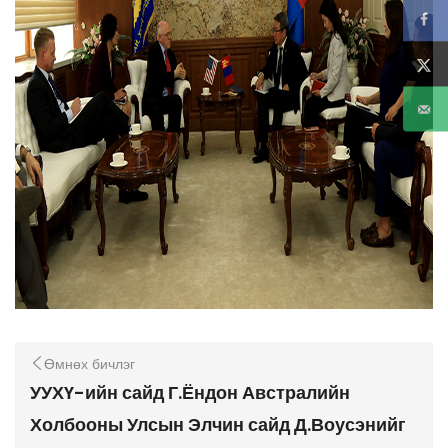
Өмнөх бичлэг
УУХҮ-ийн сайд Г.Ёндон Австралийн
Холбооны Улсын Элчин сайд Д.Воусэнийг