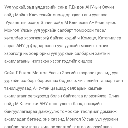
Уул уурхай, хүнд үйлдвэрийн сайд Г.Ёндон АНУ-ын Элчин
сайд Майкл Клеческийг өнөөдөр хүлээн авч уулзлаа.
Уулзалтын эхэнд Элчин сайд М.Клечески АНУ-ын зүгээс
Монгол Улсын уул уурхайн салбарт томоохон төсөл
хөтөлбөр хэрэгжүүлээгүй байгаа хэдий ч Комацу, Катапиллер
зэрэг АНУ-д үйлдвэрлэсэн уул уурхайн машин, техник
хэрэгслүүд нь хоёр орны уул уурхайн салбарын хамтын
ажиллагааны нэгээхэн хэсэг гэдгийг онцлов.
Сайд Г.Ёндон Монгол Улсын Засгийн газраас цаашид уул
уурхайн салбарт баримтлах бодлого, чиглэлийн талаар товч
танилцуулаад АНУ-тай цаашид салбарын хамтын
ажиллагааг хөгжүүлэхэд бэлэн байгаагаа илэрхийлэв. Элчин
сайд М.Клечески АНУ олон улсын банк, санхүүгийн
байгууллагаараа дамжуулж томоохон төслүүдийг дэмжиж
ажилладаг бөгөөд энэ хүрээнд Монгол Улсын уул уурхайн
салбарт хамтран ажиллах хүсэлтэй гэдгээ илэрхийллээ.