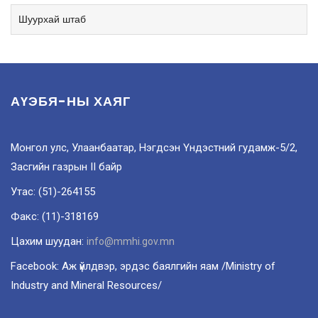
Шуурхай штаб
АҮЭБЯ-НЫ ХАЯГ
Монгол улс, Улаанбаатар, Нэгдсэн Үндэстний гудамж-5/2,
Засгийн газрын II байр
Утас: (51)-264155
Факс: (11)-318169
Цахим шуудан:
info@mmhi.gov.mn
Facebook: Аж үйлдвэр, эрдэс баялгийн яам /Ministry of
Industry and Mineral Resources/