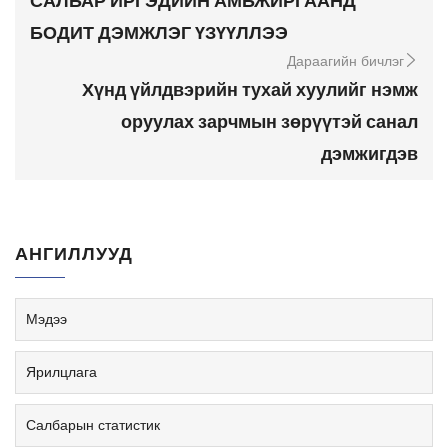
САЛБАР ИРГЭДИЙН АМЬЖИРГААНД
БОДИТ ДЭМЖЛЭГ ҮЗҮҮЛЛЭЭ
Дараагийн бичлэг
Хүнд үйлдвэрийн тухай хуулийг нэмж
оруулах зарчмын зөрүүтэй санал
дэмжигдэв
АНГИЛЛУУД
Мэдээ
Ярилцлага
Салбарын статистик