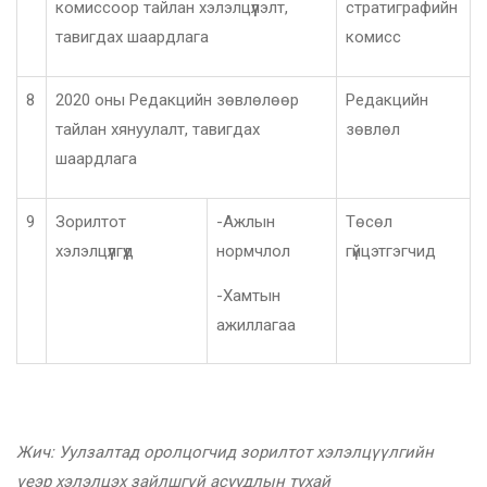
комиссоор тайлан хэлэлцүүлэлт,
стратиграфийн
тавигдах шаардлага
комисс
8
2020 оны Редакцийн зөвлөлөөр
Редакцийн
тайлан хянуулалт, тавигдах
зөвлөл
шаардлага
9
Зорилтот
-Ажлын
Төсөл
хэлэлцүүлгүүд
нормчлол
гүйцэтгэгчид
-Хамтын
ажиллагаа
Жич: Уулзалтад оролцогчид зорилтот хэлэлцүүлгийн
үеэр хэлэлцэх зайлшгүй асуудлын тухай