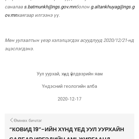
саналаа
s.batmunkh@ngs.gov.mn
болон
g.altankhuyag@ngs.g
ov.mn
хаягаар илгээнэ үү.
Мөн уулзалтын үеэр хэлэлцэгдэх асуудлууд 2020/12/21-нд
эцэслэгдэнэ.
Уул уурхай, хүнд үйлдвэрийн яам
Үндэсний геологийн алба
2020-12-17
Өмнөх бичлэг
“КОВИД 19”-ИЙН ХҮНД ҮЕД УУЛ УУРХАЙН