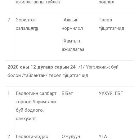
ажиллагааны тайлан
зөвлөл
7
Зорилтот
-Ажлын
Төсөл
хэлэлцүүлгүүд
нормчлол
гүйцэтгэгчид
-Хамтын
ажиллагаа
2020 оны 12 дугаар сарын 2
4
–/1/ Үргэлжилж буй
болон /тайлантай/ төсөл гүйцэтгэгчид
1
Геологийн салбарт
Б.Бат
УУХҮЯ, ГБГ
төрөөс баримталж
буй бодлого,
санхүүжилт
2
Геологи-эрдэс
О.Чулуун
ҮГА