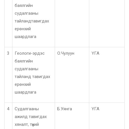
баялгийн
судалгааны
тайландтавигдах
ерөнхий
шаардлага
3
Геологи-эрдэс
О.Чулуун
ҮГА
баялгийн
судалгааны
тайланд тавигдах
ерөнхий
шаардлага
4
Судалгааны
Б.Уянга
ҮГА
ажилд тавигдах
хяналт, түүний