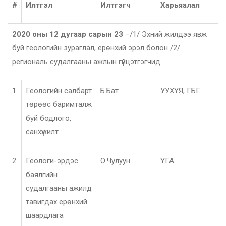
#
Илтгэл
Илтгэгч
Харьяалал
2020 оны 12 дугаар сарын 23
–/1/ Эхний жилдээ явж
буй геологийн зураглал, ерөнхий эрэл болон /2/
региональ судалгааны ажлын гүйцэтгэгчид
1
Геологийн салбарт
Б.Бат
УУХҮЯ, ГБГ
төрөөс баримталж
буй бодлого,
санхүүжилт
2
Геологи-эрдэс
О.Чулуун
ҮГА
баялгийн
судалгааны ажилд
тавигдах ерөнхий
шаардлага