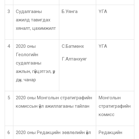
3
Судалгааны
Б.Уянга
ҮГА
ажилд тавигдах
хяналт, цахимжилт
4
2020 оны
С.Батмөнх
ҮГА
Геологийн
Г.Алтанхуяг
судалгааны
ажлын, гүйцэтгэл, үр
дүн, чанар
5
2020 оны Монголын стратиграфийн
Монголын
комиссын үйл ажиллагааны тайлан
стратиграфийн
комисс
6
2020 оны Редакцийн зөвлөлийн үйл
Редакцийн