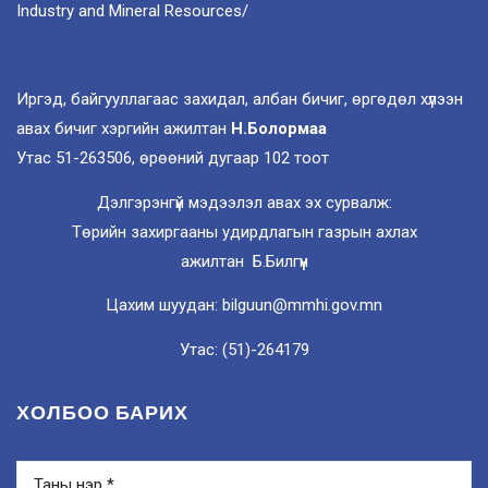
Industry and Mineral Resources/
Иргэд, байгууллагаас захидал, албан бичиг, өргөдөл хүлээн
авах бичиг хэргийн ажилтан
Н.Болормаа
Утас 51-263506, өрөөний дугаар 102 тоот
Дэлгэрэнгүй мэдээлэл авах эх сурвалж:
Төрийн захиргааны удирдлагын газрын ахлах
ажилтан Б.Билгүүн
Цахим шуудан: bilguun@mmhi.gov.mn
Утас: (51)-264179
ХОЛБОО БАРИХ