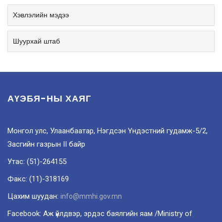
Хэвлэлийн мэдээ
Шуурхай штаб
АҮЭБЯ-НЫ ХАЯГ
Монгол улс, Улаанбаатар, Нэгдсэн Үндэстний гудамж-5/2,
Засгийн газрын II байр
Утас: (51)-264155
Факс: (11)-318169
Цахим шуудан:
info@mmhi.gov.mn
Facebook: Аж үйлдвэр, эрдэс баялгийн яам /Ministry of