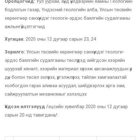
Оролцогчид:
Уул уурхай, хүнд үйлдвэрийн яамны Геологийн
бодлогын газар, Үндэсний геологийн алба, Улсын төсвийн
хөрөнгөөр санхүүждэг геологи-эрдэс баялгийн судалгааны
ажлынгүйцэтгэгчид
Хугацаа:
2020 оны 12 дугаар сарын 23, 24
Зорилго:
Улсын төсвийн хөрөнгөөр санхүүждэг геологи-
эрдэс баялгийн судалгааны төслүүдэд хийгдсэн хээрийн
шуурхай хяналт, хээрийн материал хүлээж авсанажлуудын үр
дүн болон төсөл эхлүүлэх, үргэлжлүүлэх, тайлан хамгаалахтай
холбогдон гарах аливаа асуудал, шийдвэрлэх арга зам,
сайжруулалтын механизмыг хэлэлцэх
Үндсэн илтгэлүүд /
эцсийн хувилбар 2020 оны 12 дугаар
сарын 20-нд тавигдана
/
: