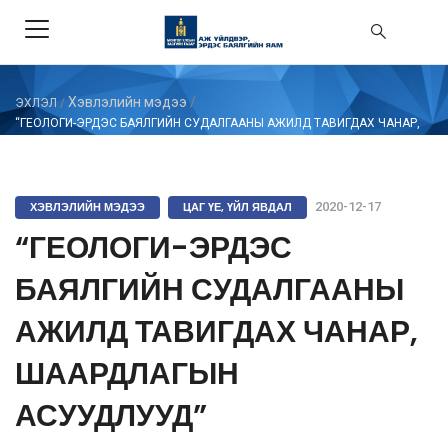
Хэвлэлийн мэдээ
/
ЭХЛЭЛ
/
“ГЕОЛОГИ-ЭРДЭС БАЯЛГИЙН СУДАЛГААНЫ АЖИЛД ТАВИГДАХ ЧАНАР,
ШААРДЛАГЫН АСУУДЛУУД”
ХЭВЛЭЛИЙН МЭДЭЭ
ЦАГ ҮЕ, ҮЙЛ ЯВДАЛ
2020-12-17
“ГЕОЛОГИ-ЭРДЭС
БАЯЛГИЙН СУДАЛГААНЫ
АЖИЛД ТАВИГДАХ ЧАНАР,
ШААРДЛАГЫН
АСУУДЛУУД”