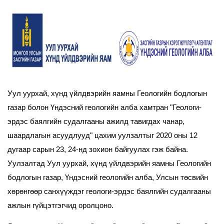
Уул уурхай, хүнд үйлдвэрийн яамны Геологийн бодлогын
газар болон Үндэсний геологийн алба хамтран "Геологи-
эрдэс баялгийн судалгааны ажилд тавигдах чанар,
шаардлагын асуудлууд" цахим уулзалтыг 2020 оны 12
дугаар сарын 23, 24-нд зохион байгуулах гэж байна.
Уулзалтад Уул уурхай, хүнд үйлдвэрийн яамны Геологийн
бодлогын газар, Үндэсний геологийн алба, Улсын төсвийн
хөрөнгөөр санхүүждэг геологи-эрдэс баялгийн судалгааны
ажлын гүйцэтгэгчид оролцоно.