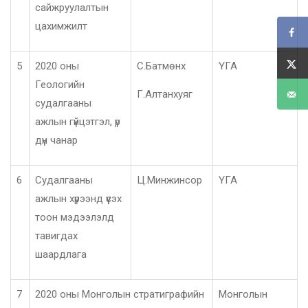
сайжруулалтын
цахимжилт
5
2020 оны
С.Батмөнх
ҮГА
Геологийн
Г.Алтанхуяг
судалгааны
ажлын гүйцэтгэл, үр
дүн чанар
6
Судалгааны
Ц.Минжинсор
ҮГА
ажлын хүрээнд үүсэх
тоон мэдээлэлд
тавигдах
шаардлага
7
2020 оны Монголын стратиграфийн
Монголын