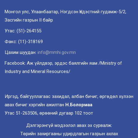
Монгол улс, Улаанбаатар, Нэгдсэн Үндэстний гудамж-5/2,
Засгийн газрын II байр
Утас: (51)-264155
Факс: (11)-318169
Цахим шуудан:
info@mmhi.gov.mn
Facebook: Аж үйлдвэр, эрдэс баялгийн яам /Ministry of
Industry and Mineral Resources/
Иргэд, байгууллагаас захидал, албан бичиг, өргөдөл хүлээн
авах бичиг хэргийн ажилтан
Н.Болормаа
Утас 51-263506, өрөөний дугаар 102 тоот
Дэлгэрэнгүй мэдээлэл авах эх сурвалж:
Төрийн захиргааны удирдлагын газрын ахлах