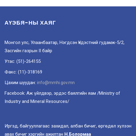
АҮЭБЯ-НЫ ХАЯГ
Монгол улс, Улаанбаатар, Нэгдсэн Үндэстний гудамж-5/2,
Засгийн газрын II байр
Утас: (51)-264155
Факс: (11)-318169
Цахим шуудан:
info@mmhi.gov.mn
Facebook: Аж үйлдвэр, эрдэс баялгийн яам /Ministry of
Industry and Mineral Resources/
Иргэд, байгууллагаас захидал, албан бичиг, өргөдөл хүлээн
авах бичиг хэргийн ажилтан
Н.Болормаа