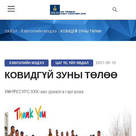
Хэвлэлийн мэдээ
/
ЭХЛЭЛ
/
КОВИДГҮЙ ЗУНЫ ТӨЛӨӨ
ХЭВЛЭЛИЙН МЭДЭЭ
ЦАГ ҮЕ, ҮЙЛ ЯВДАЛ
2021-05-10
КОВИДГҮЙ ЗУНЫ ТӨЛӨӨ
ХҮННҮ РЕСУРС ХХК-аас уриалга гаргалаа