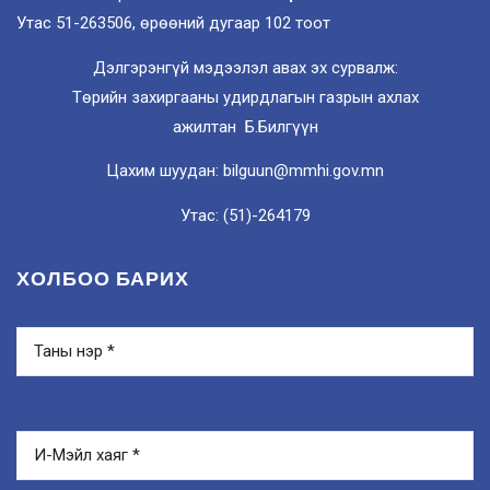
Утас 51-263506, өрөөний дугаар 102 тоот
Дэлгэрэнгүй мэдээлэл авах эх сурвалж:
Төрийн захиргааны удирдлагын газрын ахлах
ажилтан Б.Билгүүн
Цахим шуудан: bilguun@mmhi.gov.mn
Утас: (51)-264179
ХОЛБОО БАРИХ