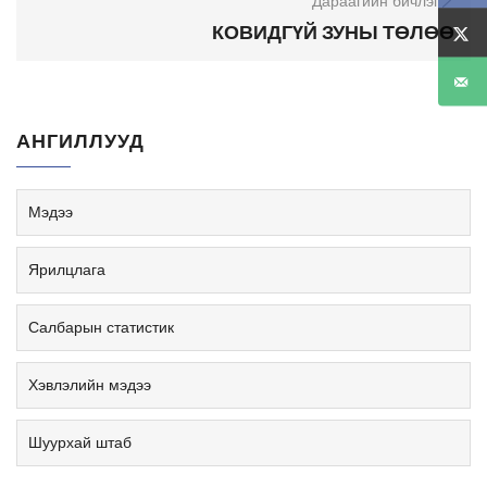
Дараагийн бичлэг
КОВИДГҮЙ ЗУНЫ ТӨЛӨӨ
АНГИЛЛУУД
Мэдээ
Ярилцлага
Салбарын статистик
Хэвлэлийн мэдээ
Шуурхай штаб