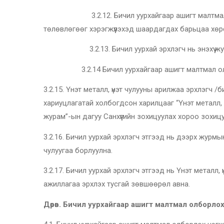
3.2.12. Бичил уурхайгаар ашигт малтмал олбор
төлөвлөгөөг хэрэгжүүлэхэд шаардагдах барьцаа хө
3.2.13. Бичил уурхай эрхлэгч нь энэхүү журмын
3.2.14 Бичил уурхайгаар ашигт малтмал олборлож
3.2.15. Үнэт металл, үнэт чулууны арилжаа эрхлэгч /би
хариуцлагатай холбогдсон харилцааг “Үнэт металл, ү
журам”-ын дагуу Санхүүгийн зохицуулах хороо зохицу
3.2.16. Бичил уурхай эрхлэгч этгээд нь дээрх журмы
чулуугаа борлуулна.
3.2.17. Бичил уурхай эрхлэгч этгээд нь Үнэт металл,
ажиллагаа эрхлэх тусгай зөвшөөрөл авна.
Дөрөв. Бичил уурхайгаар ашигт малтмал олборло