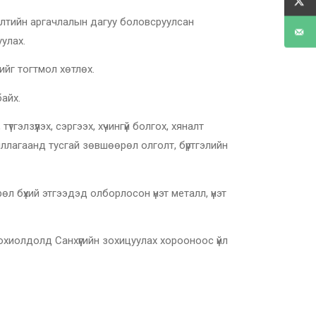
ийн аргачлалын дагуу боловсруулсан
улах.
йг тогтмол хөтлөх.
айх.
гэлзүүлэх, сэргээх, хүчингүй болгох, хяналт
иллагаанд тусгай зөвшөөрөл олголт, бүртгэлийн
өл бүхий этгээдэд олборлосон үнэт металл, үнэт
тохиолдолд Санхүүгийн зохицуулах хорооноос үйл