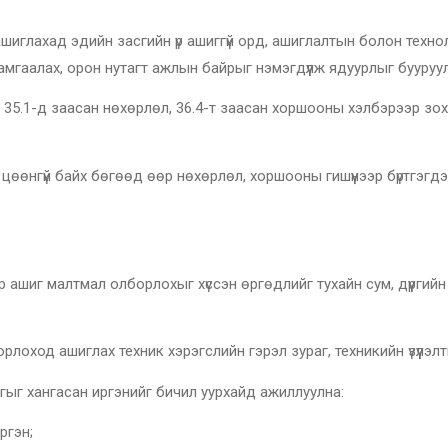
р ашиглахад эдийн засгийн үр ашиггүй орд, ашиглалтын болон тех
амгаалах, орон нутагт ажлын байрыг нэмэгдүүлж ядуурлыг бууруу
йн 35.1-д заасан нөхөрлөл, 36.4-т заасан хоршооны хэлбэрээр зо
 цөөнгүй байх бөгөөд өөр нөхөрлөл, хоршооны гишүүнээр бүртгэгдээ
р ашиг малтмал олборлохыг хүссэн өргөдлийг тухайн сум, дүүргийн
лоход ашиглах техник хэрэгслийн гэрэл зураг, техникийн үзүүлэл
агыг хангасан иргэнийг бичил уурхайд ажиллуулна:
гэн;