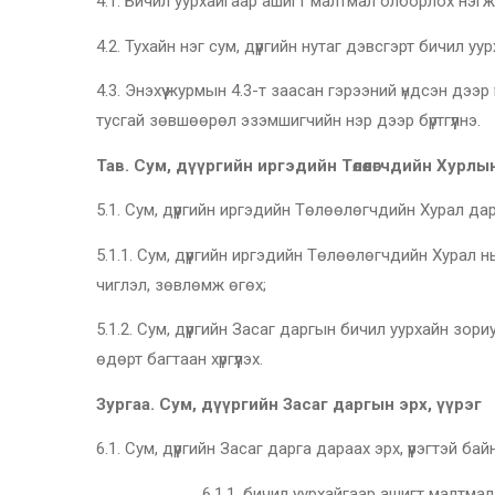
4.1. Бичил уурхайгаар ашигт малтмал олборлох нэгж 
4.2. Тухайн нэг сум, дүүргийн нутаг дэвсгэрт бичил у
4.3. Энэхүү журмын 4.3-т заасан гэрээний үндсэн д
тусгай зөвшөөрөл эзэмшигчийн нэр дээр бүртгүүлнэ.
Тав. Сум, дүүргийн иргэдийн Төлөөлөгчдийн Хурлы
5.1. Сум, дүүргийн иргэдийн Төлөөлөгчдийн Хурал дара
5.1.1. Сум, дүүргийн иргэдийн Төлөөлөгчдийн Хурал н
чиглэл, зөвлөмж өгөх;
5.1.2. Сум, дүүргийн Засаг даргын бичил уурхайн з
өдөрт багтаан хүргүүлэх.
Зургаа. Сум, дүүргийн Засаг даргын эрх, үүрэг
6.1. Сум, дүүргийн Засаг дарга дараах эрх, үүрэгтэй бай
6.1.1. бичил уурхайгаар ашигт малтмал олборлох 