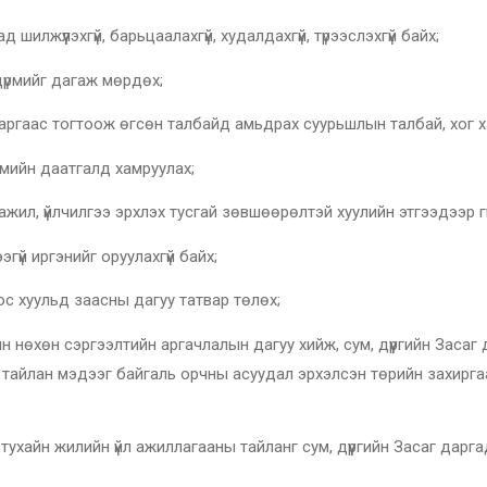
эхгүй, барьцаалахгүй, худалдахгүй, түрээслэхгүй байх;
мийг дагаж мөрдөх;
 тогтоож өгсөн талбайд амьдрах суурьшлын талбай, хог хая
н даатгалд хамруулах;
чилгээ эрхлэх тусгай зөвшөөрөлтэй хуулийн этгээдээр гүйцэ
иргэнийг оруулахгүй байх;
ульд заасны дагуу татвар төлөх;
сэргээлтийн аргачлалын дагуу хийж, сум, дүүргийн Засаг дар
 тайлан мэдээг байгаль орчны асуудал эрхэлсэн төрийн захирга
жилийн үйл ажиллагааны тайланг сум, дүүргийн Засаг даргад 