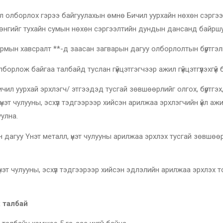
лох гэрээ байгуулахын өмнө Бичил уурхайн нөхөн сэргээлт
рөнгийг тухайн сумын нөхөн сэргээлтийн дундын дансанд байршу
 хавсралт **-д заасан загварын дагуу олборлолтын бүртгэли
 байгаа талбайд туслан гүйцэтгэгчээр ажил гүйцэтгүүлэхгүй б
чил уурхай эрхлэгч/ этгээдэд тусгай зөвшөөрлийг олгох, бүртгэх, түт
нэт чулууны, эсхүл тэдгээрээр хийсэн арилжаа эрхлэгчийн үйл аж
улна.
н дагуу Үнэт металл, үнэт чулууны арилжаа эрхлэх тусгай зөвшөөр
 үнэт чулууны, эсхүл тэдгээрээр хийсэн эдлэлийн арилжаа эрхлэх 
х талбай