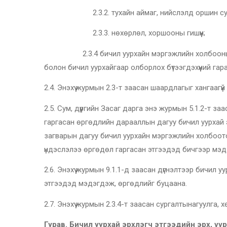
2.3.2. тухайн аймаг, нийслэлд оршин суугчаа
2.3.3. нөхөрлөл, хоршооны гишүүн;
2.3.4 бичил уурхайн мэргэжлийн холбооны зохион
болон бичил уурхайгаар олборлох бүтээгдэхүүний гар
2.4. Энэхүү журмын 2.3-т заасан шаардлагыг хангаагүй
2.5. Сум, дүүргийн Засаг дарга энэ журмын 5.1.2-т 
гаргасан өргөдлийн дарааллын дагуу бичил уурхай 
загварын дагуу бичил уурхайн мэргэжлийн холбоотой
үндэслэлээ өргөдөл гаргасан этгээдэд бичгээр мэд
2.6. Энэхүү журмын 9.1.1-д заасан дүгнэлтээр бичил 
этгээдэд мэдэгдэж, өргөдлийг буцаана.
2.7. Энэхүү журмын 2.3.4-т заасан сургалтынагуулга
Гурав. Бичил уурхай эрхлэгч этгээдийн эрх, үү