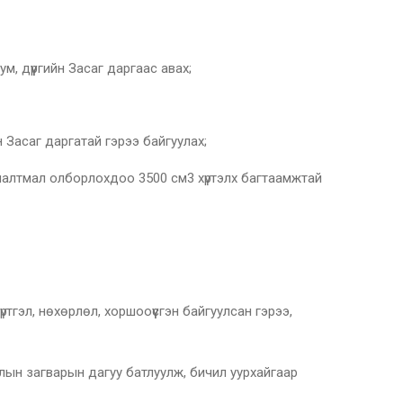
дүүргийн Засаг даргаас авах;
асаг даргатай гэрээ байгуулах;
тмал олборлохдоо 3500 см3 хүртэлх багтаамжтай
, нөхөрлөл, хоршооүүсгэн байгуулсан гэрээ,
 загварын дагуу батлуулж, бичил уурхайгаар