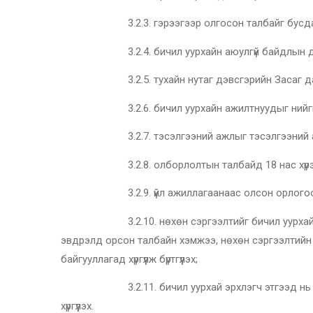
3.2.3. гэрээгээр олгосон талбайг бусдад шилжүүл
3.2.4. бичил уурхайн аюулгүй байдлын дүр
3.2.5. тухайн нутаг дэвсгэрийн Засаг даргаас
3.2.6. бичил уурхайн ажилтнуудыг нийгмий
3.2.7. тэсэлгээний ажлыг тэсэлгээний ажил, үйл
3.2.8. олборлолтын талбайд 18 нас хүрээгүй 
3.2.9. үйл ажиллагаанаас олсон орлогоос ху
3.2.10. нөхөн сэргээлтийг бичил уурхайн нөхөн 
эвдрэлд орсон талбайн хэмжээ, нөхөн сэргээлтийн
байгууллагад хүргүүлж бүртгүүлэх;
3.2.11. бичил уурхай эрхлэгч этгээд нь тухайн 
хүргүүлэх.