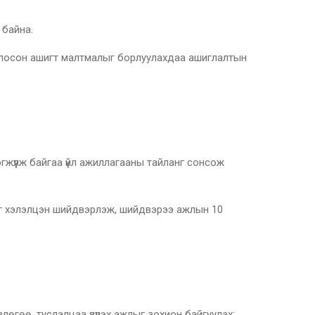
 байна.
лборлосон ашигт малтмалыг борлуулахдаа ашиглалтын
рэгжүүлж байгаа үйл ажиллагааны тайланг сонсож
алыг хэлэлцэн шийдвэрлэж, шийдвэрээ ажлын 10
ө, туслалцаа үзүүлэх ажлыг зохион байгуулах;