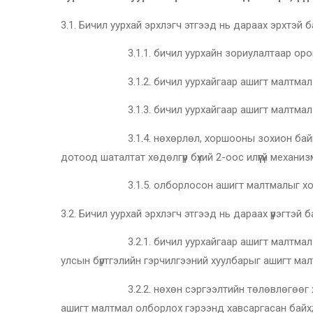
3.1. Бичил уурхай эрхлэгч этгээд нь дараах эрхтэй б
3.1.1. бичил уурхайн зориулалтаар орон нутгий
3.1.2. бичил уурхайгаар ашигт малтмал олбо
3.1.3. бичил уурхайгаар ашигт малтмал олборлох
3.1.4. нөхөрлөл, хоршооны зохион байгуулалта
дотоод шаталтат хөдөлгүүр бүхий 2-оос илүүгүй механи
3.1.5. олборлосон ашигт малтмалыг холбогд
3.2. Бичил уурхай эрхлэгч этгээд нь дараах үүрэгтэй б
3.2.1. бичил уурхайгаар ашигт малтмал олборлох
улсын бүртгэлийн гэрчилгээний хуулбарыг ашигт ма
3.2.2. нөхөн сэргээлтийн төлөвлөгөөг хавсрал
ашигт малтмал олборлох гэрээнд хавсаргасан байх