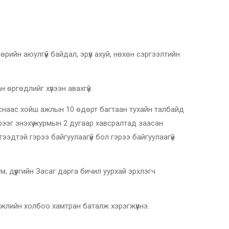
 аюулгүй байдал, эрүүл ахуй, нөхөн сэргээлтийн
н өргөдлийг хүлээн авахгүй.
авснаас хойш ажлын 10 өдөрт багтаан тухайн талбайд
ээг энэхүү журмын 2 дугаар хавсралтад заасан
эдтэй гэрээ байгуулаагүй бол гэрээ байгуулаагүй
м, дүүргийн Засаг дарга бичил уурхай эрхлэгч
эжлийн холбоо хамтран баталж хэрэгжүүлнэ.