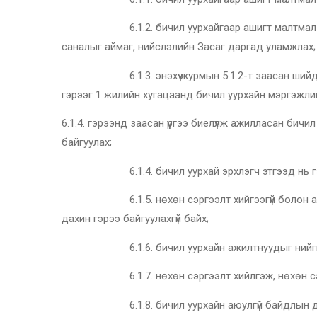
6.1.2. бичил уурхайгаар ашигт малтмал олборло
саналыг аймаг, нийслэлийн Засаг даргад уламжлах;
6.1.3. энэхүү журмын 5.1.2-т заасан шийдвэрий
гэрээг 1 жилийн хугацаанд бичил уурхайн мэргэжли
6.1.4. гэрээнд заасан үүргээ биелүүлж ажилласан бич
байгуулах;
6.1.4. бичил уурхай эрхлэгч этгээд нь гэрээгэ
6.1.5. нөхөн сэргээлт хийгээгүй болон ашигт малт
дахин гэрээ байгуулахгүй байх;
6.1.6. бичил уурхайн ажилтнуудыг нийгмийн ха
6.1.7. нөхөн сэргээлт хийлгэж, нөхөн сэргээлт х
6.1.8. бичил уурхайн аюулгүй байдлын дүрми