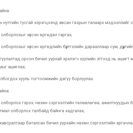
айна:
н тусгай хэрэгцээнд авсан газрын талаарх мэдээллийг сум, 
рлохыг хүссэн өргөдөл гаргах;
ыг хүссэн өргөдлийн бүртгэлийн дарааллаар сум, дүүргийн З
д орсон бичил уурхай эрхлэгч хуулийн этгээд нь ашигт мал
змыг ашиглах;
ох хууль тогтоомжийн дагуу борлуулах.
айна:
 гэрээ, нөхөн сэргээлтийн төлөвлөгөө, ажилтнуудын бүртгэл
лтмал олборлох талбайд байнга хадгалах;
таар баталсан бичил уурхайн нөхөн сэргээлтийн аргачлалын
;