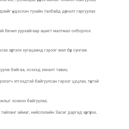
г үндэслэн тухайн талбайд дүгнэлт гаргуулах
й бичил уурхайгаар ашигт малтмал олборлох
сах хүртэлх хугацаанд гэрээг жил бүр сунгаж
лж байгаа, эсэхэд хяналт тавих;
гч этгээдтэй байгуулсан гэрээг цуцлах, түүнтэй
лыг зохион байгуулах;
анг аймаг, нийслэлийн Засаг даргад хүргүүлэх;