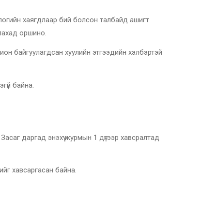
нологийн хаягдлаар бий болсон талбайд ашигт
лахад оршино.
хион байгуулагдсан хуулийн этгээдийн хэлбэртэй
гүй байна.
 Засаг даргад энэхүү журмын 1 дүгээр хавсралтад
тийг хавсаргасан байна.