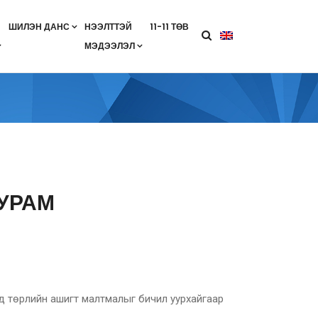
ШИЛЭН ДАНС
НЭЭЛТТЭЙ
11-11 ТӨВ
МЭДЭЭЛЭЛ
агааны хөтөлбөр
лэлт
ан гэрээ
ө
Салбарын жендерийн бодлого
УРАМ
усад төрлийн ашигт малтмалыг бичил уурхайгаар