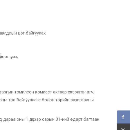
гдлын цэг байгуулах;
тгүүлэх;
гын томилсон комисст актаар хүлээлгэн өгч,
аны төв байгууллага болон төрийн захиргааны
дараа оны 1 дүгээр сарын 31-ний өдөрт багтаан