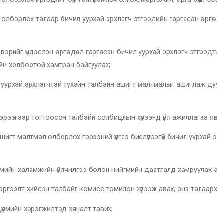
х талаар бичил уурхай эрхлэгч этгээдийн гаргасан өргөдлий
г үндэслэн өргөдөл гаргасан бичил уурхай эрхлэгч этгээдтэ
йн холбоотой хамтран байгуулах;
ил уурхай эрхлэгчтэй тухайн талбайн ашигт малтмалыг ашиглаж дуу
эр тогтоосон талбайн солбицлын хүрээнд үйл ажиллагаа явуу
мал олборлох гэрээний үүргээ биелүүлээгүй бичил уурхай эрхлэ
ламжийн үйлчилгээ болон нийгмийн даатгалд хамруулах аж
ийсэн талбайг комисс томилон хүлээж авах, энэ талаарх тайл
йн хэрэгжилтэд хяналт тавих;