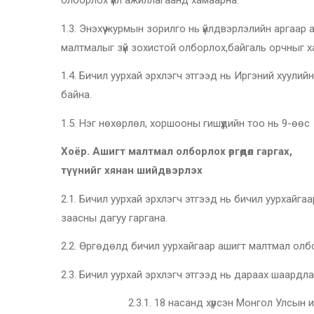
олборлох үйл ажиллагаанд хамаарна.
1.3. Энэхүү журмын зорилго нь үйлдвэрлэлийн аргаа
малтмалыг зүй зохистой олборлох,байгаль орчныг х
1.4. Бичил уурхай эрхлэгч этгээд нь Иргэний хуули
байна.
1.5. Нэг нөхөрлөл, хоршооны гишүүдийн тоо нь 9-өөс
Хоёр. Ашигт малтмал олборлох өргөдөл гаргах,
түүнийг хянан шийдвэрлэх
2.1. Бичил уурхай эрхлэгч этгээд нь бичил уурхайгаа
заасны дагуу гаргана.
2.2. Өргөдөлд бичил уурхайгаар ашигт малтмал олбор
2.3. Бичил уурхай эрхлэгч этгээд нь дараах шаардл
2.3.1. 18 насанд хүрсэн Монгол Улсын ир