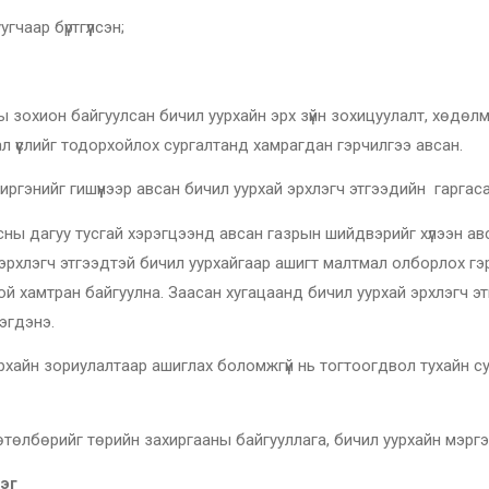
р бүртгүүлсэн;
 байгуулсан бичил уурхайн эрх зүйн зохицуулалт, хөдөлмөрийн
ал үүслийг тодорхойлох сургалтанд хамрагдан гэрчилгээ авсан.
 иргэнийг гишүүнээр авсан бичил уурхай эрхлэгч этгээдийн гаргаса
заасны дагуу тусгай хэрэгцээнд авсан газрын шийдвэрийг хүлээн 
эрхлэгч этгээдтэй бичил уурхайгаар ашигт малтмал олборлох гэр
 хамтран байгуулна. Заасан хугацаанд бичил уурхай эрхлэгч этгэ
эгдэнэ.
уурхайн зориулалтаар ашиглах боломжгүй нь тогтоогдвол тухайн су
, хөтөлбөрийг төрийн захиргааны байгууллага, бичил уурхайн мэрг
рэг