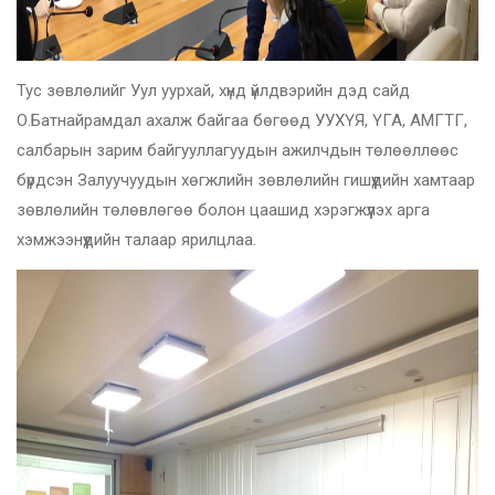
Тус зөвлөлийг Уул уурхай, хүнд үйлдвэрийн дэд сайд
О.Батнайрамдал ахалж байгаа бөгөөд УУХҮЯ, ҮГА, АМГТГ,
салбарын зарим байгууллагуудын ажилчдын төлөөллөөс
бүрдсэн Залуучуудын хөгжлийн зөвлөлийн гишүүдийн хамтаар
зөвлөлийн төлөвлөгөө болон цаашид хэрэгжүүлэх арга
хэмжээнүүдийн талаар ярилцлаа.