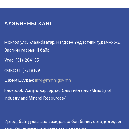
АҮЭБЯ-НЫ ХАЯГ
Монгол улс, Улаанбаатар, Нэгдсэн Үндэстний гудамж-5/2,
Засгийн газрын II байр
Утас: (51)-264155
Факс: (11)-318169
Цахим шуудан:
info@mmhi.gov.mn
Facebook: Аж үйлдвэр, эрдэс баялгийн яам /Ministry of
Industry and Mineral Resources/
Иргэд, байгууллагаас захидал, албан бичиг, өргөдөл хүлээн