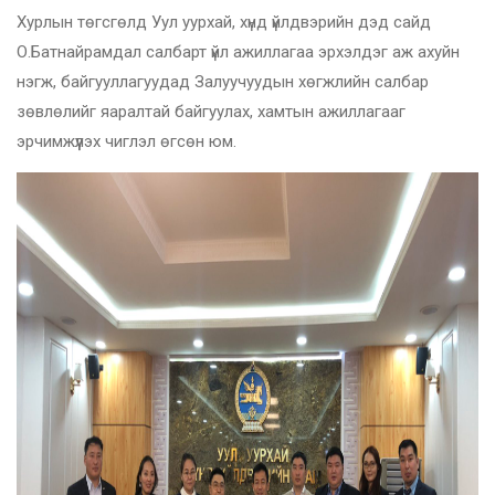
Хурлын төгсгөлд Уул уурхай, хүнд үйлдвэрийн дэд сайд
О.Батнайрамдал салбарт үйл ажиллагаа эрхэлдэг аж ахуйн
нэгж, байгууллагуудад Залуучуудын хөгжлийн салбар
зөвлөлийг яаралтай байгуулах, хамтын ажиллагааг
эрчимжүүлэх чиглэл өгсөн юм.