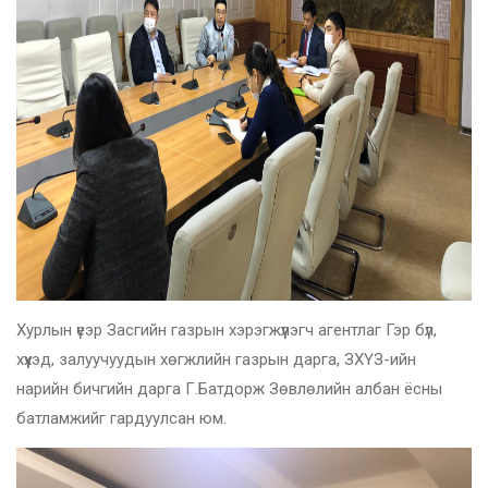
Хурлын үеэр Засгийн газрын хэрэгжүүлэгч агентлаг Гэр бүл,
хүүхэд, залуучуудын хөгжлийн газрын дарга, ЗХҮЗ-ийн
нарийн бичгийн дарга Г.Батдорж Зөвлөлийн албан ёсны
батламжийг гардуулсан юм.