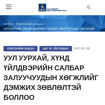
Хэвлэлийн мэдээ
/
ЭХЛЭЛ
/
УУЛ УУРХАЙ, ХҮНД ҮЙЛДВЭРИЙН САЛБАР ЗАЛУУЧУУДЫН ХӨГЖЛИЙГ
ДЭМЖИХ ЗӨВЛӨЛТЭЙ БОЛЛОО
ХЭВЛЭЛИЙН МЭДЭЭ
ЦАГ ҮЕ, ҮЙЛ ЯВДАЛ
2021-05-28
УУЛ УУРХАЙ, ХҮНД
ҮЙЛДВЭРИЙН САЛБАР
ЗАЛУУЧУУДЫН ХӨГЖЛИЙГ
ДЭМЖИХ ЗӨВЛӨЛТЭЙ
БОЛЛОО