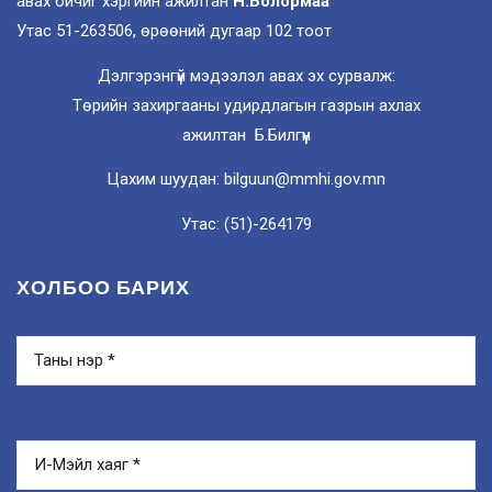
авах бичиг хэргийн ажилтан
Н.Болормаа
Утас 51-263506, өрөөний дугаар 102 тоот
Дэлгэрэнгүй мэдээлэл авах эх сурвалж:
Төрийн захиргааны удирдлагын газрын ахлах
ажилтан Б.Билгүүн
Цахим шуудан: bilguun@mmhi.gov.mn
Утас: (51)-264179
ХОЛБОО БАРИХ