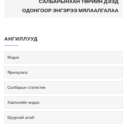
САЛБАРЫНХАН ТӨРИЙН ДЭЭД
ОДОНГООР ЭНГЭРЭЭ МЯЛААЛГАЛАА
АНГИЛЛУУД
Мэдээ
Ярилцлага
Салбарын статистик
Хэвлэлийн мэдээ
Шуурхай штаб