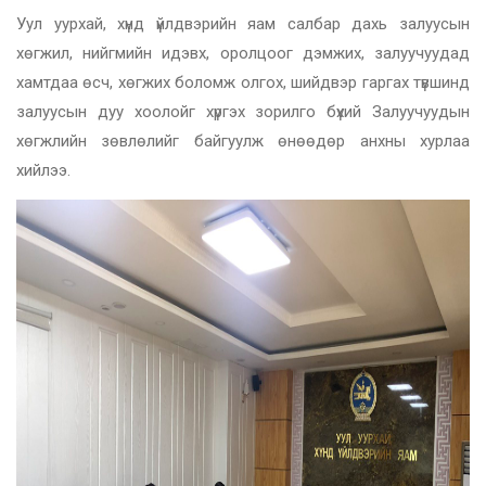
Уул уурхай, хүнд үйлдвэрийн яам салбар дахь залуусын
хөгжил, нийгмийн идэвх, оролцоог дэмжих, залуучуудад
хамтдаа өсч, хөгжих боломж олгох, шийдвэр гаргах түвшинд
залуусын дуу хоолойг хүргэх зорилго бүхий Залуучуудын
хөгжлийн зөвлөлийг байгуулж өнөөдөр анхны хурлаа
хийлээ.