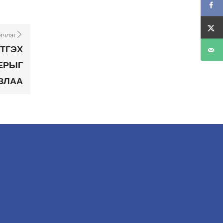
ичлэг
ЭТГЭХ
ЕРЫГ
ЛЗЛАА