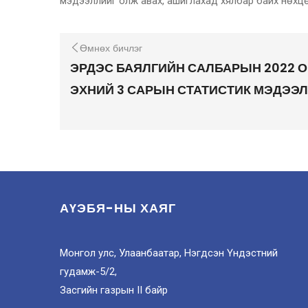
мэдээллийг олж авах, ашиглахад хялбар байх нөхцөл
Өмнөх бичлэг
ЭРДЭС БАЯЛГИЙН САЛБАРЫН 2022 
ЭХНИЙ 3 САРЫН СТАТИСТИК МЭДЭЭ
АҮЭБЯ-НЫ ХАЯГ
Монгол улс, Улаанбаатар, Нэгдсэн Үндэстний
гудамж-5/2,
Засгийн газрын II байр