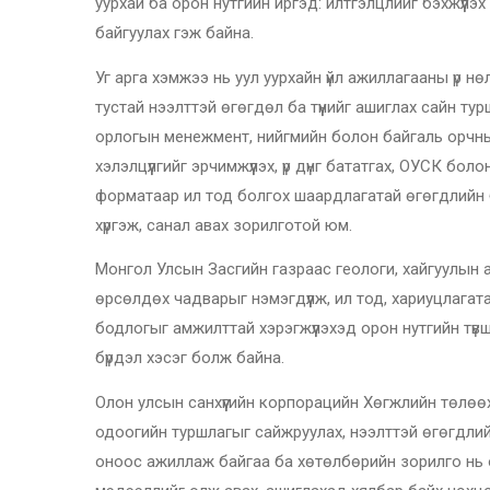
уурхай ба орон нутгийн иргэд: илтгэлцлийг бэхжүүлэ
байгуулах гэж байна.
Уг арга хэмжээ нь уул уурхайн үйл ажиллагааны үр н
тустай нээлттэй өгөгдөл ба түүнийг ашиглах сайн ту
орлогын менежмент, нийгмийн болон байгаль орчны 
хэлэлцүүлгийг эрчимжүүлэх, үр дүнг бататгах, ОУСК б
форматаар ил тод болгох шаардлагатай өгөгдлийн бү
хүргэж, санал авах зорилготой юм.
Монгол Улсын Засгийн газраас геологи, хайгуулын аж
өрсөлдөх чадварыг нэмэгдүүлж, ил тод, хариуцлагата
бодлогыг амжилттай хэрэгжүүлэхэд орон нутгийн түвш
бүрдэл хэсэг болж байна.
Олон улсын санхүүгийн корпорацийн Хөгжлийн төлөө
одоогийн туршлагыг сайжруулах, нээлттэй өгөгдли
оноос ажиллаж байгаа ба хөтөлбөрийн зорилго нь о