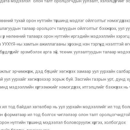
х дата мэдээлэл” олон талт оролцогчдын уулзалт, хэлэлцүүлгийг з
өлөөний тухай орон нутгийн түвшинд мэдлэг ойлголтыг нэмэгдүүлэх
ршлагуудын талаар оролцогч талуудын ойлголтыг бэхжүүлэх, уул у
үр нөлөөний талаарх орон нутгийн иргэдийн мэдээллийн хэрэгцэ
олон УУХҮЯ-ны хамтын ажиллагааны хүрээнд нэн тэргүүнд нээлттэй ө
рдлүүдийг эрэмбэлэх арга зүй, техник уулзалтуудын талаар мэдэ
лыг эрчимжүүлж, дэд бүтцийг хөгжүүлэх замаар уул уурхайн салба
й уул уурхайг хөгжүүлэхээр зорьж буй. Засгийн газрын урт, дунд 
инд мэдээллийн хүртээмжийг нэмэгдүүлэх, итгэлцлийг бэхжүүлэх нь
х ил тод байдал хөтөлбөр нь уул уурхайн мэдээллийг ил тод бо
йн форматаар ил тод болгох чиглэлээр олон талт оролцогчидто
рон нутгийн түвшинд мэдээлэл боловсруулж хүргэх, холбогдох