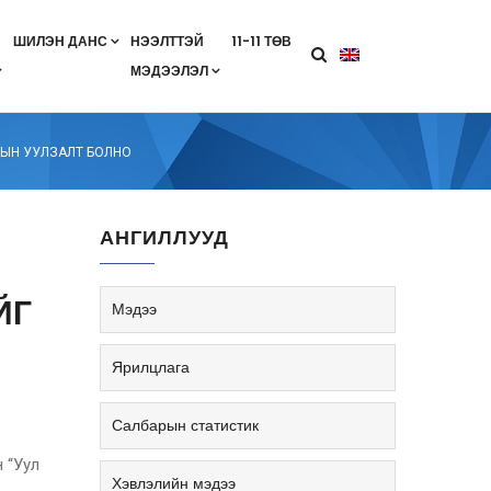
ШИЛЭН ДАНС
НЭЭЛТТЭЙ
11-11 ТӨВ
МЭДЭЭЛЭЛ
агааны хөтөлбөр
лэлт
ан гэрээ
ө
Салбарын жендерийн бодлого
ДЫН УУЛЗАЛТ БОЛНО
АНГИЛЛУУД
ЙГ
Мэдээ
Ярилцлага
Салбарын статистик
 “Уул
Хэвлэлийн мэдээ