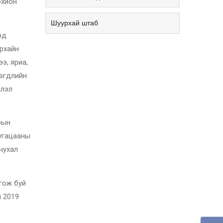
охион
Шуурхай штаб
эд
урхайн
э, яриа,
гөгдлийн
элэл
рын
хугацааны
 чухал
лгож буй
й 2019