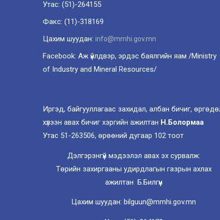
Утас: (51)-264155
Факс: (11)-318169
Цахим шуудан:
info@mmhi.gov.mn
Facebook: Аж үйлдвэр, эрдэс баялгийн яам /Ministry
of Industry and Mineral Resources/
Иргэд, байгууллагаас захидал, албан бичиг, өргөдө
хүлээн авах бичиг хэргийн ажилтан
Н.Болормаа
Утас 51-263506, өрөөний дугаар 102 тоот
Дэлгэрэнгүй мэдээлэл авах эх сурвалж:
Төрийн захиргааны удирдлагын газрын ахлах
ажилтан Б.Билгүүн
Цахим шуудан: bilguun@mmhi.gov.mn