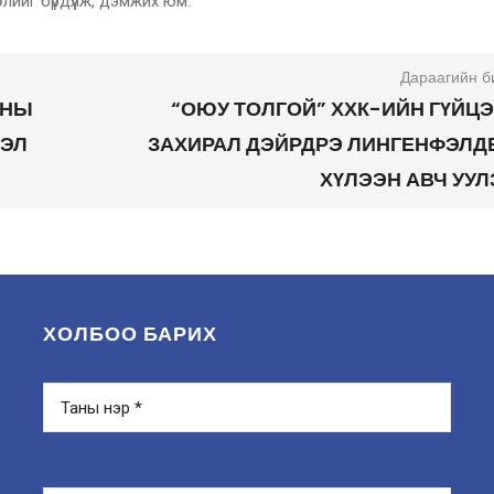
ийг бүрдүүлж, дэмжих юм.
Дараагийн б
ОНЫ
“ОЮУ ТОЛГОЙ” ХХК-ИЙН ГҮЙЦ
ЛЭЛ
ЗАХИРАЛ ДЭЙРДРЭ ЛИНГЕНФЭЛД
ХҮЛЭЭН АВЧ УУ
ХОЛБОО БАРИХ