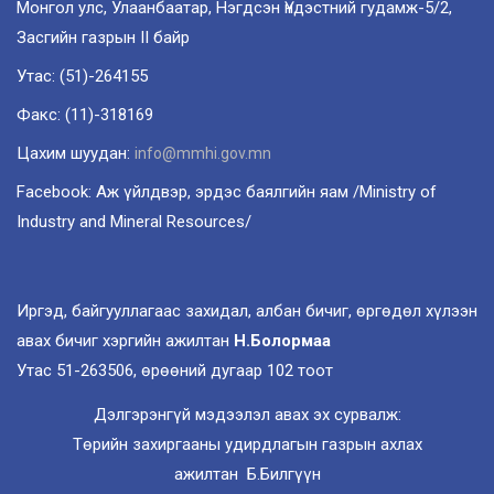
Монгол улс, Улаанбаатар, Нэгдсэн Үндэстний гудамж-5/2,
Засгийн газрын II байр
Утас: (51)-264155
Факс: (11)-318169
Цахим шуудан:
info@mmhi.gov.mn
Facebook: Аж үйлдвэр, эрдэс баялгийн яам /Ministry of
Industry and Mineral Resources/
Иргэд, байгууллагаас захидал, албан бичиг, өргөдөл хүлээн
авах бичиг хэргийн ажилтан
Н.Болормаа
Утас 51-263506, өрөөний дугаар 102 тоот
Дэлгэрэнгүй мэдээлэл авах эх сурвалж:
Төрийн захиргааны удирдлагын газрын ахлах
ажилтан Б.Билгүүн