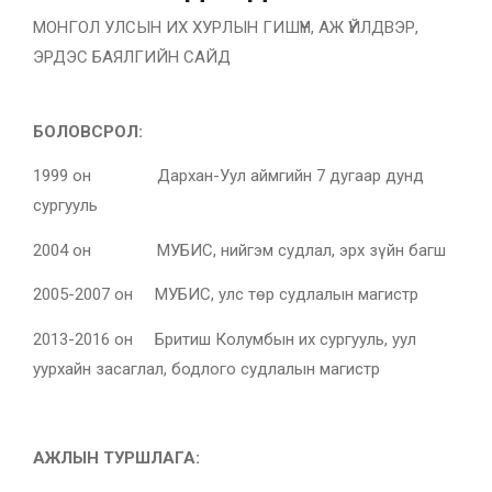
МОНГОЛ УЛСЫН ИХ ХУРЛЫН ГИШҮҮН, АЖ ҮЙЛДВЭР,
ЭРДЭС БАЯЛГИЙН САЙД
БОЛОВСРОЛ:
1999 он Дархан-Уул аймгийн 7 дугаар дунд
сургууль
2004 он МУБИС, нийгэм судлал, эрх зүйн багш
2005-2007 он МУБИС, улс төр судлалын магистр
2013-2016 он Бритиш Колумбын их сургууль, уул
уурхайн засаглал, бодлого судлалын магистр
АЖЛЫН ТУРШЛАГА: