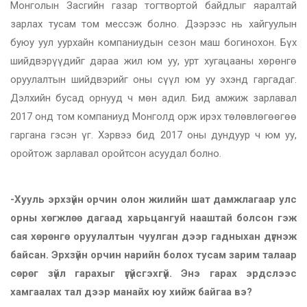
Монголын Засгийн газар тогтвортой байдлыг яаралтай
зарлах тусам том мессэж болно. Дээрээс нь хайгуулын
буюу уул уурхайн компаниудын сезон маш богинохон. Бүх
шийдвэрүүдийг дараа жил юм уу, урт хугацааны хөрөнгө
оруулалтын шийдвэрийг оны сүүл юм уу эхэнд гаргадаг.
Дэлхийн бусад орнууд ч мөн адил. Бид амжиж зарлавал
2017 онд том компаниуд Монголд орж ирэх төлөвлөгөөгөө
гаргана гэсэн үг. Хэрвээ бид 2017 оны дундуур ч юм уу,
оройтож зарлавал оройтсон асуудал болно.
-Хууль эрхзүйн орчин олон жилийн шат дамжлагаар улс
орны хөгжлөө дагаад харь­цангуй нааштай болсон гэж
сая хөрөнгө оруулалтын чуулган дээр гадныхан дүгнэж
байсан. Эрхзүйн орчин нарийн болох тусам зарим талаар
сөрөг зүйл гарахыг үгүйсгэхгүй. Энэ га­рах эрдслээс
хамгаалах тал дээр манайх юу хийж байгаа вэ?