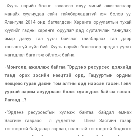
-Хууль нарийн болно гэхээсээ илүү миний ажигласнаар
манайх хуулиудаа сайн тайлбарладаггүй юм болов уу.
Ялангуяа 2014 онд батлагдсан Хөрөнгө оруулалтын тухай
хуулийг гадны хөрөнгө оруулагчдад сурталчлан таниулах,
ямар давуу тал үүсч байгааг тайлбарлах тал дээр
хангалтгүй зүйл бий. Хууль нарийн болсноор эрсдэл үүсэх
магадлал бага гэж ойлгож байна.
-Монголд ажиллаж байгаа “Эрдэнэ ресурсес дэлхийд
тавд орох зэсийн нөөцтэй орд, Гацууртын ордны
нөөцөөс гурав дахин том алтны орд нээсэн гэсэн. Гэвч
уурхай зарим асуудлаас болж хүлээгдэж байгаа гэсэн.
Яагаад…?
-“Эрдэнэ ресурсес”ын хүлээж байгаа байдал өмнөх
Засгийн газраас л үүдэлтэй. Шинэ Засгийн газар
тогтвортой байдлаар зарлан, нээлттэй тогтвортой бодлого