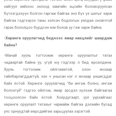
хайгуул хийхээс эхлээд хамгийн эцсийн боловсруулсан
бүтээгдэхүүн болгон гаргаж байгаа энэ бүх үе шатыг харж
байгаа гэдгээрээ таны хэлсэн бодлогын уялдаа оновчтой
гарах бололцоо бүрдсэн юм болов уу гэж харж байна.
-Хөрөнгө оруулагчид биднээс ямар нөхцлийг шаардаж
байна?
-Манай хууль тогтоомж хөрөнгө оруулалтыг татах
чадвартай байна уу, үгүй юу гэдгээр л бид өрсөлдөнө.
Хууль тогтоомж ойлгомжтой, олон янзаар
тайлбарлагддаггүй, хэн ч уншсан нэг л янзаар уншигддаг
байх ёстой. Хөрөнгө оруулагчид “би ингэж болно, ингэж
болохгүй” гэдгээ ойлгож, ямар эрсдэл хүлээж байгаагаа
тооцоолсон байх ёстой. Хоёрдугаарт, уул уурхайгаас
хөрөнгө оруулалт татахыг чармайж байгаа дэлхийн бусад
улс орнуудтай өөрсдийгөө харьцуулах хэрэгтэй.