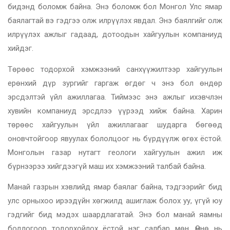
бидэнд боломж байна. Энэ боломж бол Монгол Улс ямар
баялагтай вэ гэдгээ олж илрүүлэх явдал. Энэ баялгийг олж
илрүүлэх ажлыг гадаад, дотоодын хайгуулын компаниуд
хийдэг.
Төрөөс тодорхой хэмжээний санхүүжилтээр хайгуулын
ерөнхий дүр зургийг гаргаж өгдөг ч энэ бол өндөр
эрсдэлтэй үйл ажиллагаа. Тиймээс энэ ажлыг ихэвчлэн
хувийн компаниуд эрсдлээ үүрээд хийж байна. Харин
төрөөс хайгуулын үйл ажиллагааг шударга бөгөөд
оновчтойгоор явуулах бололцоог нь бүрдүүлж өгөх ёстой.
Монголын газар нутагт геологи хайгуулын ажил иж
бүрнээрээ хийгдээгүй маш их хэмжээний талбай байна.
Манай газрын хэвлийд ямар баялаг байна, тэдгээрийг бид
улс орныхоо ирээдүйн хөгжилд ашиглаж болох уу, үгүй юу
гэдгийг бид мэдэх шаардлагатай. Энэ бол манай яамны
бодлогоор тодорхойлох ёстой нэг салбар мөн. Өмнө нь