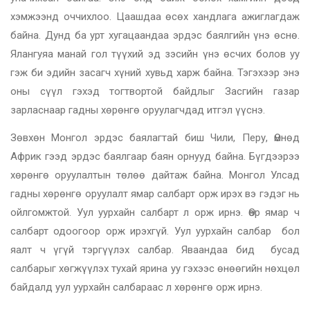
хэмжээнд оччихлоо. Цаашдаа өсөх хандлага ажиглагдаж
байна. Дунд ба урт хугацаандаа эрдэс баялгийн үнэ өснө.
Ялангуяа манай гол түүхий эд зэсийн үнэ өсчих болов уу
гэж би эдийн засагч хүний хувьд харж байна. Тэгэхээр энэ
оны сүүл гэхэд тогтвортой байдлыг Засгийн газар
зарласнаар гадны хөрөнгө оруулагчдад итгэл үүснэ.
Зөвхөн Монгол эрдэс баялагтай биш Чили, Перу, Өмнөд
Африк гээд эрдэс баялгаар баян орнууд байна. Бүгдээрээ
хөрөнгө оруулалтын төлөө дайтаж байна. Монгол Улсад
гадны хөрөнгө оруулалт ямар салбарт орж ирэх вэ гэдэг нь
ойлгомжтой. Уул уурхайн салбарт л орж ирнэ. Өөр ямар ч
салбарт одоогоор орж ирэхгүй. Уул уурхайн салбар бол
яалт ч үгүй тэргүүлэх салбар. Яваандаа бид бусад
салбарыг хөгжүүлэх тухай ярина уу гэхээс өнөөгийн нөхцөл
байдалд уул уурхайн салбараас л хөрөнгө орж ирнэ.