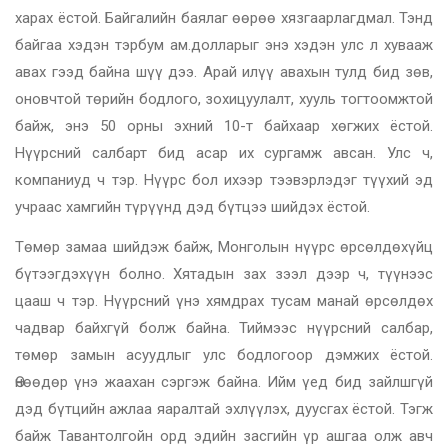
харах ёстой. Байгалийн баялаг өөрөө хязгаарлагдмал. Тэнд
байгаа хэдэн тэрбум ам.долларыг энэ хэдэн улс л хувааж
авах гээд байна шүү дээ. Арай илүү авахын тулд бид зөв,
оновчтой төрийн бодлого, зохицуулалт, хууль тогтоомжтой
байж, энэ 50 орны эхний 10-т байхаар хөгжих ёстой.
Нүүрсний салбарт бид асар их сургамж авсан. Улс ч,
компаниуд ч тэр. Нүүрс бол ихээр тээвэрлэдэг түүхий эд
учраас хамгийн түрүүнд дэд бүтцээ шийдэх ёстой.
Төмөр замаа шийдэж байж, Монголын нүүрс өрсөлдөхүйц
бүтээгдэхүүн болно. Хятадын зах зээл дээр ч, түүнээс
цааш ч тэр. Нүүрсний үнэ хямдрах тусам манай өрсөлдөх
чадвар байхгүй болж байна. Тиймээс нүүрсний салбар,
төмөр замын асуудлыг улс бодлогоор дэмжих ёстой.
Өнөөдөр үнэ жаахан сэргэж байна. Ийм үед бид зайлшгүй
дэд бүтцийн ажлаа яаралтай эхлүүлэх, дуусгах ёстой. Тэгж
байж Тавантолгойн орд эдийн засгийн үр ашгаа олж авч