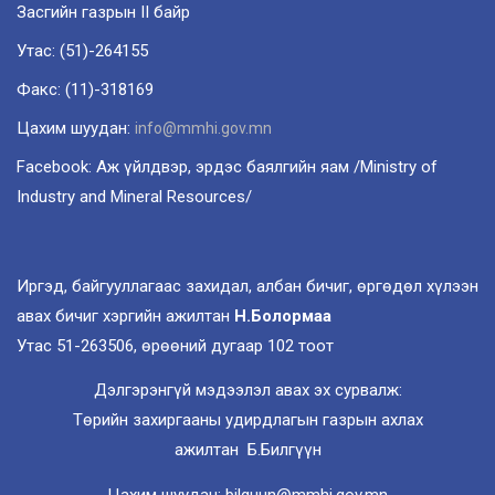
Засгийн газрын II байр
Утас: (51)-264155
Факс: (11)-318169
Цахим шуудан:
info@mmhi.gov.mn
Facebook: Аж үйлдвэр, эрдэс баялгийн яам /Ministry of
Industry and Mineral Resources/
Иргэд, байгууллагаас захидал, албан бичиг, өргөдөл хүлээн
авах бичиг хэргийн ажилтан
Н.Болормаа
Утас 51-263506, өрөөний дугаар 102 тоот
Дэлгэрэнгүй мэдээлэл авах эх сурвалж:
Төрийн захиргааны удирдлагын газрын ахлах
ажилтан Б.Билгүүн
Цахим шуудан: bilguun@mmhi.gov.mn