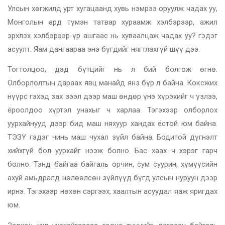
Улсын хөгжилд урт хугацаанд хувь нэмрээ оруулж чадах уу,
Монголын ард түмэн татвар хураамж хэлбэрээр, ажил
эрхлэх хэлбэрээр үр ашгаас нь хуваалцаж чадах уу? гэдэг
асуулт. Яам дангаараа энэ бүгдийг нягтлахгүй шүү дээ.
Тогтолцоо, дэд бүтцийг нь л бий болгож өгнө.
Олборлолтын дараах явц манайд янз бүр л байна. Коксжих
нүүрс гэхэд зах зээл дээр маш өндөр үнэ хүрэхийг ч үзлээ,
ёроолдоо хүртэл унахыг ч харлаа. Тэгэхээр олборлох
уурхайнууд дээр бид маш няхуур хандах ёстой юм байна.
ТЭЗҮ гэдэг чинь маш чухал зүйл байна. Бодитой дүгнэлт
хийхгүй бол уурхайг нээж болно. Бас хаах ч хэрэг гарч
болно. Тэнд байгаа байгаль орчин, сум суурин, хүмүүсийн
ахуй амьдралд нөлөөлсөн зүйлүүд бүгд улсын нуруун дээр
ирнэ. Тэгэхээр нөхөн сэргээх, хаалтын асуудал яаж яригдах
юм.