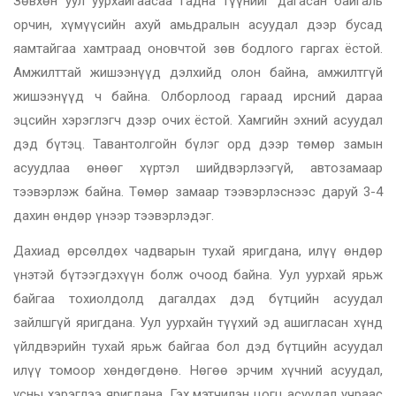
Зөвхөн уул уурхайгаасаа гадна түүнийг дагасан байгаль
орчин, хүмүүсийн ахуй амьдралын асуудал дээр бусад
яамтайгаа хамтраад оновчтой зөв бодлого гаргах ёстой.
Амжилттай жишээнүүд дэлхийд олон байна, амжилтгүй
жишээнүүд ч байна. Олборлоод гараад ирсний дараа
эцсийн хэрэглэгч дээр очих ёстой. Хамгийн эхний асуудал
дэд бүтэц. Тавантолгойн бүлэг орд дээр төмөр замын
асуудлаа өнөөг хүртэл шийдвэрлээгүй, автозамаар
тээвэрлэж байна. Төмөр замаар тээвэрлэснээс даруй 3-4
дахин өндөр үнээр тээвэрлэдэг.
Дахиад өрсөлдөх чадварын тухай яригдана, илүү өндөр
үнэтэй бүтээгдэхүүн болж очоод байна. Уул уурхай ярьж
байгаа тохиолдолд дагалдах дэд бүтцийн асуудал
зайлшгүй яригдана. Уул уурхайн түүхий эд ашигласан хүнд
үйлдвэрийн тухай ярьж байгаа бол дэд бүтцийн асуудал
илүү томоор хөндөгдөнө. Нөгөө эрчим хүчний асуудал,
усны хэрэглээ яригдана. Гэх мэтчилэн цогц асуудал учраас