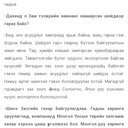
чадна.
-Дахиад л Зам тээврийн яамнаас хамаарсан шийдвэр
гарах байх?
-Бид энэ асуудлыг хамтраад ярьж байна, ахиц гарна гэж
бодож байна. Шийдэл гарч таарна, бүтээн байгуулалтын
ажил явна. Төр, хувийн хэвшил хамтарсан хувилбараараа
хийгдэнэ. Тавантолгойн бүлэг ордоос экспортолж байгаа
нүүрсийг Хятадын зах зээл дээр өрсөлдөхүйц байлгая
гэвэл төмөр замын асуудлыг зайлшгүй шийдэх ёстой.
Нэмүү өртөг шингээе гэвэл боловсруулах ёстой. Магадгүй
гуравдагч зах зээл, Өмнөд Солонгос, Япон руу коксжих
нүүрс экспортлох бололцоотой.
-Шинэ Засгийн газар байгуулагдлаа. Гадны хөрөнгө
оруулагчид, компаниуд Монгол Улсын төрийн залгамж
халаа хэрхэн цааш үргэлжлэх бол. Монгол руу хөрөнгө