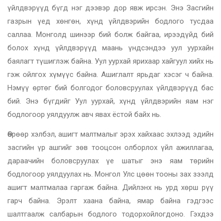
үйлдвэрүүд бүгд нэг дээвэр дор явж ирсэн. Энэ Засгийн
газрын үед хөнгөн, хүнд үйлдвэрийн бодлого тусдаа
саллаа. Монголд шинээр бий болж байгаа, ирээдүйд бий
болох хүнд үйлдвэрүүд маань үндсэндээ уул уурхайн
баялагт түшиглэж байна. Уул уурхай ярихаар хайгуул хийх нь
гэж ойлгох хүмүүс байна. Ашиглалт ярьдаг хэсэг ч байна.
Нэмүү өртөг бий болгодог боловсруулах үйлдвэрүүд бас
бий. Энэ бүгдийг Уул уурхай, хүнд үйлдвэрийн яам нэг
бодлогоор уялдуулж авч явах ёстой байх нь.
Өөрөөр хэлбэл, ашигт малтмалыг эрэх хайхаас эхлээд эдийн
засгийн үр ашгийг зөв тооцсон олборлох үйл ажиллагаа,
дараачийн боловсруулах үе шатыг энэ яам төрийн
бодлогоор уялдуулах нь. Монгол Улс цөөн тооны зах зээлд
ашигт малтмалаа гаргаж байна. Дийлэнх нь урд хөрш рүү
гарч байна. Эрэлт хаана байна, ямар байна гэдгээс
шалтгаалж салбарын бодлого тодорхойлогдоно. Гэхдээ