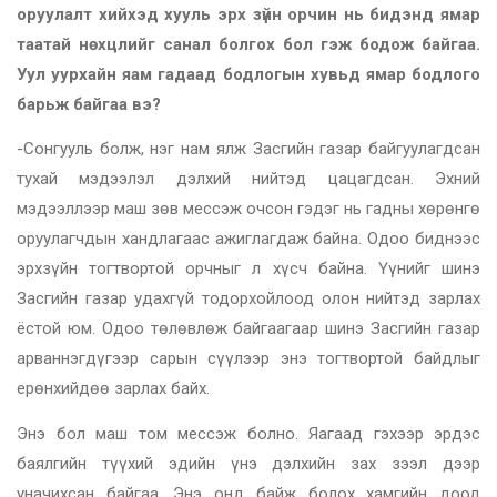
оруулалт хийхэд хууль эрх зүйн орчин нь бидэнд ямар
таатай нөхцлийг санал болгох бол гэж бодож байгаа.
Уул уурхайн яам гадаад бодлогын хувьд ямар бодлого
барьж байгаа вэ?
-Сонгууль болж, нэг нам ялж Засгийн газар байгуулагдсан
тухай мэдээлэл дэлхий нийтэд цацагдсан. Эхний
мэдээллээр маш зөв мессэж очсон гэдэг нь гадны хөрөнгө
оруулагчдын хандлагаас ажиглагдаж байна. Одоо биднээс
эрхзүйн тогтвортой орчныг л хүсч байна. Үүнийг шинэ
Засгийн газар удахгүй тодорхойлоод олон нийтэд зарлах
ёстой юм. Одоо төлөвлөж байгаагаар шинэ Засгийн газар
арваннэгдүгээр сарын сүүлээр энэ тогтвортой байдлыг
ерөнхийдөө зарлах байх.
Энэ бол маш том мессэж болно. Яагаад гэхээр эрдэс
баялгийн түүхий эдийн үнэ дэлхийн зах зээл дээр
уначихсан байгаа. Энэ онд байж болох хамгийн доод