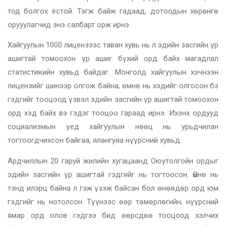
тод болгох ёстой. Тэгж байж гадаад, дотоодын хөрөнгө
орууулагчид энэ салбарт орж ирнэ.
Хайгуулын 1000 лицензээс таван хувь нь л эдийн засгийн үр
ашигтай томоохон үр ашиг бүхий орд байх магадлал
статистикийн хувьд байдаг. Монголд хайгуулын хэчнээн
лицензийг шинээр олгож байна, өмнө нь хэдийг олгосон бэ
гэдгийг тооцоод үзвэл эдийн засгийн үр ашигтай томоохон
орд хэд байх вэ гэдэг тооцоо гараад ирнэ. Ихэнх ордууд
социализмын үед хайгуулын нөөц нь урьдчилан
тогтоогдчихсон байгаа, ялангуяа нүүрсний хувьд.
Ардчиллын 20 гаруй жилийн хугацаанд Оюутолгойн ордыг
эдийн засгийн үр ашигтай гэдгийг нь тогтоосон. Өмнө нь
тэнд илэрц байна л гэж үзэж байсан бол өнөөдөр орд юм
гэдгийг нь нотолсон. Түүнээс өөр төмөрлөгийн, нүүрсний
ямар орд олов гэдгээ бид өөрсдөө тооцоод хэлчих