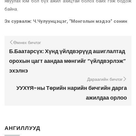
явуулах юм бол бүх ажил ахицтай болох байх гэж бодож
байна.
Эх сурвалж: Ч.Чулуунцэцэг, “Монголын мэдээ” сонин
Өмнөх бичлэг
Б.Баатарсүх: Хүнд үйлдвэрүүд ашиглалтад
орохын цагт аандаа мөнгийг “үйлдвэрлэж”
эхэлнэ
Дараагийн бичлэг
УУХҮЯ-ны Төрийн нарийн бичгийн дарга
ажилдаа орлоо
АНГИЛЛУУД