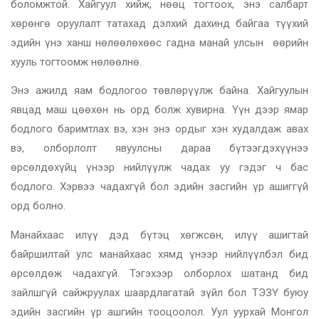
боломжтой. Хайгуул хийж, нөөц тогтоох, энэ салбарт
хөрөнгө оруулалт татахад дэлхий дахинд байгаа түүхий
эдийн үнэ ханш нөлөөлөхөөс гадна манай улсын өөрийн
хууль тогтоомж нөлөөлнө.
Энэ ажилд яам бодлогоо төвлөрүүлж байна. Хайгуулын
явцад маш цөөхөн нь орд болж хувирна. Үүн дээр ямар
бодлого баримтлах вэ, хэн энэ ордыг хэн худалдаж авах
вэ, олборлолт явуулсны дараа бүтээгдэхүүнээ
өрсөлдөхүйц үнээр нийлүүлж чадах уу гэдэг ч бас
бодлого. Хэрвээ чадахгүй бол эдийн засгийн үр ашиггүй
орд болно.
Манайхаас илүү дэд бүтэц хөгжсөн, илүү ашигтай
байршилтай улс манайхаас хямд үнээр нийлүүлбэл бид
өрсөлдөж чадахгүй. Тэгэхээр олборлох шатанд бид
зайлшгүй сайжруулах шаардлагатай зүйл бол ТЭЗҮ буюу
эдийн засгийн үр ашгийн тооцоолол. Уул уурхай Монгол