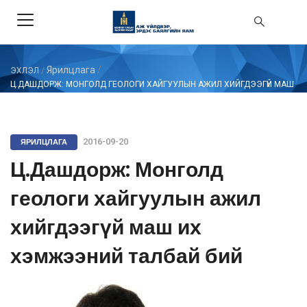
Ярилцлага
/
ЭХЛЭЛ
/
Ц.ДАШДОРЖ: МОНГОЛД ГЕОЛОГИ ХАЙГУУЛЫН АЖИЛ ХИЙГДЭЭГҮЙ МАШ
ИХ ХЭМЖЭЭНИЙ ТАЛБАЙ БИЙ
ЯРИЛЦЛАГА
2016-09-20
Ц.Дашдорж: Монголд
геологи хайгуулын ажил
хийгдээгүй маш их
хэмжээний талбай бий