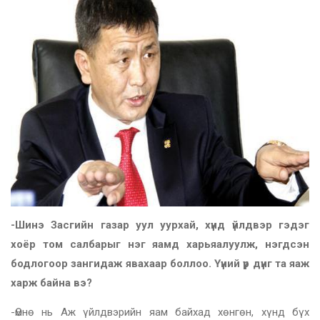
-Шинэ Засгийн газар уул уурхай, хүнд үйлдвэр гэдэг
хоёр том салбарыг нэг яамд харьяалуулж, нэгдсэн
бодлогоор зангидаж явахаар боллоо. Үүний үр дүнг та яаж
харж байна вэ?
-Өмнө нь Аж үйлдвэрийн яам байхад хөнгөн, хүнд бүх