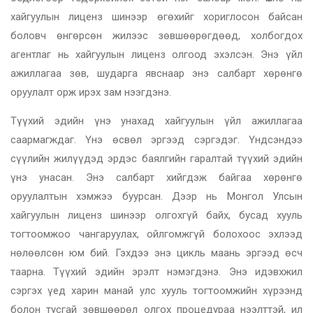
хайгуулын лиценз шинээр өгөхийг хориглосон байсан
боловч өнгөрсөн жилээс зөвшөөрөгдөөд, холбогдох
агентлаг нь хайгуулын лиценз олгоод эхэлсэн. Энэ үйл
ажиллагаа зөв, шударга явснаар энэ салбарт хөрөнгө
оруулалт орж ирэх зам нээгдэнэ.
Түүхий эдийн үнэ унахад хайгуулын үйл ажиллагаа
саармагждаг. Үнэ өсвөл эргээд сэргэдэг. Үндсэндээ
сүүлийн жилүүдэд эрдэс баялгийн гаралтай түүхий эдийн
үнэ унасан. Энэ салбарт хийгдэж байгаа хөрөнгө
оруулалтын хэмжээ буурсан. Дээр нь Монгол Улсын
хайгуулын лиценз шинээр олгохгүй байх, бусад хууль
тогтоомжоо чангаруулах, ойлгомжгүй болохоос эхлээд
нөлөөлсөн юм бий. Гэхдээ энэ цикль маань эргээд өсч
таарна. Түүхий эдийн эрэлт нэмэгдэнэ. Энэ идэвхжил
сэргэх үед харин манай улс хууль тогтоомжийн хүрээнд
болон тусгай зөвшөөрөл олгох процедураа нээлттэй, ил