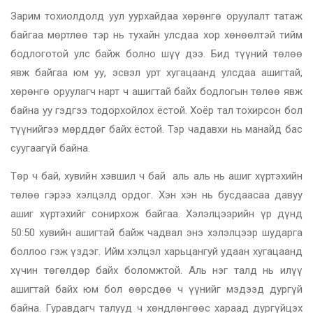
Зарим тохиолдолд уул уурхайдаа хөрөнгө оруулалт татаж
байгаа мөртлөө тэр нь тухайн улсдаа хор хөнөөлтэй тийм
бодлоготой улс байж болно шүү дээ. Бид түүний төлөө
явж байгаа юм уу, эсвэл урт хугацаанд улсдаа ашигтай,
хөрөнгө оруулагч нарт ч ашигтай байх бодлогын төлөө явж
байна уу гэдгээ тодорхойлох ёстой. Хоёр тал тохирсон бол
түүнийгээ мөрддөг байх ёстой. Тэр чадавхи нь манайд бас
суугаагүй байна.
Төр ч бай, хувийн хэвшил ч бай аль аль нь ашиг хүртэхийн
төлөө гэрээ хэлцэлд ордог. Хэн хэн нь бусдаасаа давуу
ашиг хүртэхийг сонирхож байгаа. Хэлэлцээрийн үр дүнд
50:50 хувийн ашигтай байж чадвал энэ хэлэлцээр шударга
боллоо гэж үздэг. Ийм хэлцэл харьцангуй удаан хугацаанд
хүчин төгөлдөр байх боломжтой. Аль нэг талд нь илүү
ашигтай байх юм бол өөрсдөө ч үүнийг мэдээд дургүй
байна. Гуравдагч талууд ч хөндлөнгөөс хараад дургүйцэх