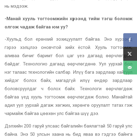
нь мэдээж.
-Манай хууль тогтоомжийн хүрээнд тийм тэгш боломж
олгож чадаж байгаа юм уу?
-Хуульд бол ерөнхий зохицуулалт байгаа. Энэ хүрээнд
гэрээ хэлцлээ оновчтой хийх ёстой. Хууль тогтоомж,
аливаа бичиг баримт бол цаг үеэ дагаад өөрчлөгдөж
байдаг. Технологио дагаад өөрчлөгдөнө. Уул уурхай бол
нэг талаас технологийн салбар. Илүү бага зардлаар хайгуул
хийдэг болох байх, магадгүй илүү өндөр зардлаар
боловсруулдаг ч болох байх. Технологи өөрчлөгдөж
байгаа үед хууль тогтоомж өөрчлөгдөж болно. Манайтай
адил уул уурхай дагаж хөгжих, хөрөнгө оруулалт татах гэж
чармайж байгаа цөөхөн улс байгаа шүү дээ.
Дэлхийн 200 гаруй улсаас байгалийн баялагтай 50 гаруй улс
байна. Энэ 50 улсын хаана нь бид яваа вэ гэдгээ байнга