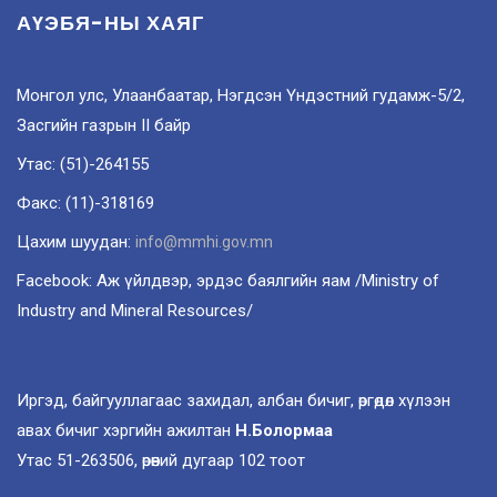
АҮЭБЯ-НЫ ХАЯГ
Монгол улс, Улаанбаатар, Нэгдсэн Үндэстний гудамж-5/2,
Засгийн газрын II байр
Утас: (51)-264155
Факс: (11)-318169
Цахим шуудан:
info@mmhi.gov.mn
Facebook: Аж үйлдвэр, эрдэс баялгийн яам /Ministry of
Industry and Mineral Resources/
Иргэд, байгууллагаас захидал, албан бичиг, өргөдөл хүлээн
авах бичиг хэргийн ажилтан
Н.Болормаа
Утас 51-263506, өрөөний дугаар 102 тоот