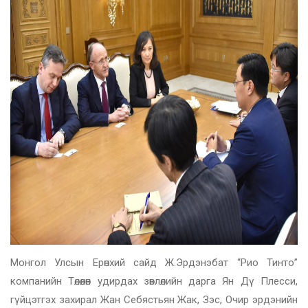
Монгол Улсын Ерөнхий сайд Ж.Эрдэнэбат “Рио Тинто”
компанийн Төлөөлөн удирдах зөвлөлийн дарга Ян Дү Плесси,
гүйцэтгэх захирал Жан Себястьян Жак, Зэс, Очир эрдэнийн