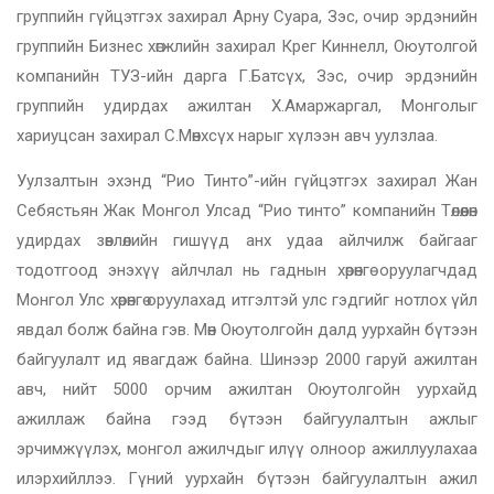
группийн гүйцэтгэх захирал Арну Суара, Зэс, очир эрдэнийн
группийн Бизнес хөгжлийн захирал Крег Киннелл, Оюутолгой
компанийн ТУЗ-ийн дарга Г.Батсүх, Зэс, очир эрдэнийн
группийн удирдах ажилтан Х.Амаржаргал, Монголыг
хариуцсан захирал С.Мөнхсүх нарыг хүлээн авч уулзлаа.
Уулзалтын эхэнд “Рио Тинто”-ийн гүйцэтгэх захирал Жан
Себястьян Жак Монгол Улсад “Рио тинто” компанийн Төлөөлөн
удирдах зөвлөлийн гишүүд анх удаа айлчилж байгааг
тодотгоод энэхүү айлчлал нь гаднын хөрөнгө оруулагчдад
Монгол Улс хөрөнгө оруулахад итгэлтэй улс гэдгийг нотлох үйл
явдал болж байна гэв. Мөн Оюутолгойн далд уурхайн бүтээн
байгуулалт ид явагдаж байна. Шинээр 2000 гаруй ажилтан
авч, нийт 5000 орчим ажилтан Оюутолгойн уурхайд
ажиллаж байна гээд бүтээн байгуулалтын ажлыг
эрчимжүүлэх, монгол ажилчдыг илүү олноор ажиллуулахаа
илэрхийллээ. Гүний уурхайн бүтээн байгуулалтын ажил