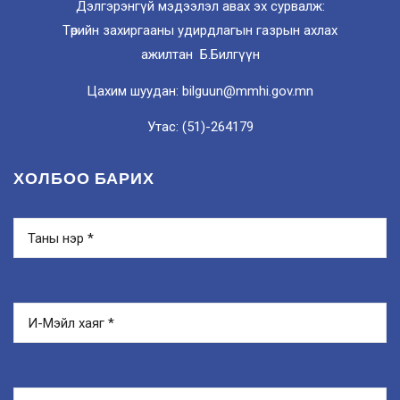
Дэлгэрэнгүй мэдээлэл авах эх сурвалж:
Төрийн захиргааны удирдлагын газрын ахлах
ажилтан Б.Билгүүн
Цахим шуудан: bilguun@mmhi.gov.mn
Утас: (51)-264179
ХОЛБОО БАРИХ