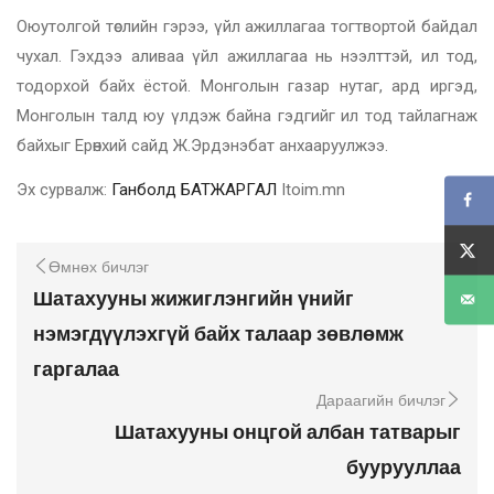
Оюутолгой төслийн гэрээ, үйл ажиллагаа тогтвортой байдал
чухал. Гэхдээ аливаа үйл ажиллагаа нь нээлттэй, ил тод,
тодорхой байх ёстой. Монголын газар нутаг, ард иргэд,
Монголын талд юу үлдэж байна гэдгийг ил тод тайлагнаж
байхыг Ерөнхий сайд Ж.Эрдэнэбат анхааруулжээ.
Эх сурвалж:
Ганболд БАТЖАРГАЛ
Itoim.mn
Өмнөх бичлэг
Шатахууны жижиглэнгийн үнийг
нэмэгдүүлэхгүй байх талаар зөвлөмж
гаргалаа
Дараагийн бичлэг
Шатахууны онцгой албан татварыг
буурууллаа