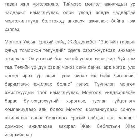
таван жил үргэлжилнэ. Тиймээс монгол ажилчдын ур
чадварыг нэмэгдүүлэх, олон улсад өрсөлдөх чадвартай
мэргэжилтнүүд бэлтгэхэд анхаарч ажиллаж байна гэж
хэллээ.
Монгол Улсын Ерөнхий сайд Ж.Эрдэнэбат "Засгийн газрын
хувьд томоохон төслүүдийг хөдөлгөх, хэрэгжүүлэхэд анхаарч
ажиллана. Оюутолгой бол манай улсад хэрэгжиж буй том
төсөл. Төслийн үр дүн хэдий чинээ сайн байна, ард иргэд, улс
оронд ирэх үр ашиг төдий чинээ их байх чиглэлийг
баримталж ажиллах болно" гэлээ. Түүнчлэн монгол
ажилтнуудын тоог нэмэгдүүлэх, Монголд үйлдвэрлэсэн
бараа бүтээгдэхүүнийг хэрэглэх, туслан гүйцэтгэгч
компаниудаар аль болох Монгол компаниудаас сонгон
ажиллахыг санал болголоо. Ерөнхий сайдын энэ саналыг
дэмжиж ажиллахаа захирал Жан Себястьян Жак
илэрхийллээ.