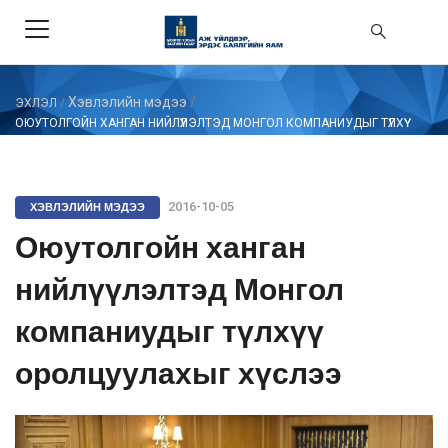
Хэвлэлийн мэдээ
/
ЭХЛЭЛ
/
ОЮУТОЛГОЙН ХАНГАН НИЙЛҮҮЛЭЛТЭД МОНГОЛ КОМПАНИУДЫГ ТҮЛХҮҮ
ОРОЛЦУУЛАХЫГ ХҮСЛЭЭ
ХЭВЛЭЛИЙН МЭДЭЭ
2016-10-05
Оюутолгойн ханган
нийлүүлэлтэд Монгол
компаниудыг түлхүү
оролцуулахыг хүслээ