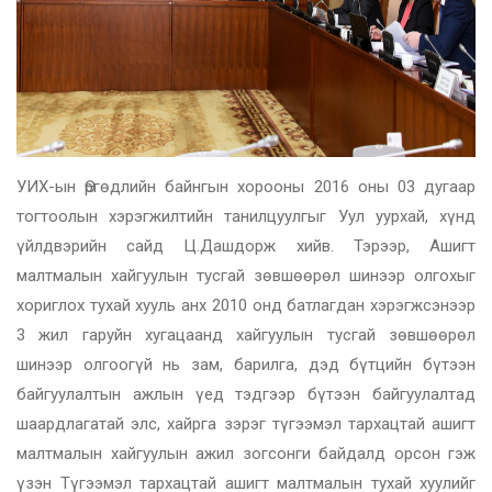
УИХ-ын Өргөдлийн байнгын хорооны 2016 оны 03 дугаар
тогтоолын хэрэгжилтийн танилцуулгыг Уул уурхай, хүнд
үйлдвэрийн сайд Ц.Дашдорж хийв. Тэрээр, Ашигт
малтмалын хайгуулын тусгай зөвшөөрөл шинээр олгохыг
хориглох тухай хууль анх 2010 онд батлагдан хэрэгжсэнээр
3 жил гаруйн хугацаанд хайгуулын тусгай зөвшөөрөл
шинээр олгоогүй нь зам, барилга, дэд бүтцийн бүтээн
байгуулалтын ажлын үед тэдгээр бүтээн байгуулалтад
шаардлагатай элс, хайрга зэрэг түгээмэл тархацтай ашигт
малтмалын хайгуулын ажил зогсонги байдалд орсон гэж
үзэн Түгээмэл тархацтай ашигт малтмалын тухай хуулийг