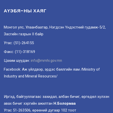
АҮЭБЯ-НЫ ХАЯГ
Монгол улс, Улаанбаатар, Нэгдсэн Үндэстний гудамж-5/2,
Засгийн газрын II байр
Утас: (51)-264155
Факс: (11)-318169
Цахим шуудан:
info@mmhi.gov.mn
Facebook: Аж үйлдвэр, эрдэс баялгийн яам /Ministry of
Industry and Mineral Resources/
Иргэд, байгууллагаас захидал, албан бичиг, өргөдөл хүлээн
авах бичиг хэргийн ажилтан
Н.Болормаа
Утас 51-263506, өрөөний дугаар 102 тоот