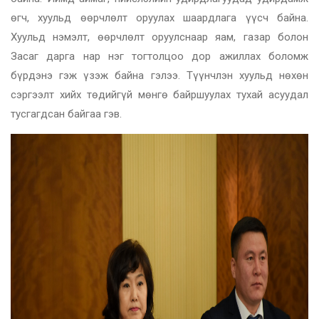
өгч, хуульд өөрчлөлт оруулах шаардлага үүсч байна.
Хуульд нэмэлт, өөрчлөлт оруулснаар яам, газар болон
Засаг дарга нар нэг тогтолцоо дор ажиллах боломж
бүрдэнэ гэж үзэж байна гэлээ. Түүнчлэн хуульд нөхөн
сэргээлт хийх төдийгүй мөнгө байршуулах тухай асуудал
тусгагдсан байгаа гэв.