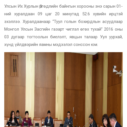
Улсын Их Хурлын Өргөдлийн байнгын хорооны энэ сарын 01-
ний хуралдаан 09 цаг 20 минутад 52.6 хувийн ирцтэй
эхэллээ. Хуралдаанаар “Туул голын бохирдлын асуудлаар
Монгол Улсын Засгийн газарт чиглэл өгөх тухай” 2016 оны
03 дугаар тогтоолын биелэлт, явцын талаар Уул уурхай,
хүнд үйлдвэрийн яамны мэдээлэл сонссон юм.