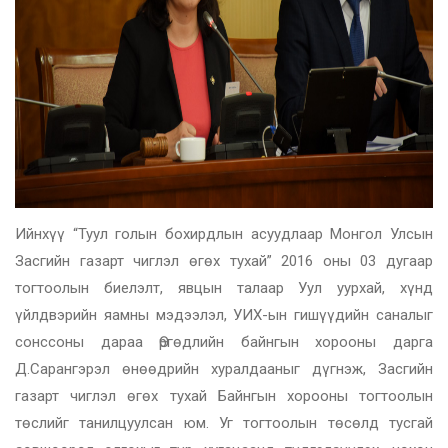
Ийнхүү “Туул голын бохирдлын асуудлаар Монгол Улсын
Засгийн газарт чиглэл өгөх тухай” 2016 оны 03 дугаар
тогтоолын биелэлт, явцын талаар Уул уурхай, хүнд
үйлдвэрийн яамны мэдээлэл, УИХ-ын гишүүдийн саналыг
сонссоны дараа Өргөдлийн байнгын хорооны дарга
Д.Сарангэрэл өнөөдрийн хуралдааныг дүгнэж, Засгийн
газарт чиглэл өгөх тухай Байнгын хорооны тогтоолын
төслийг танилцуулсан юм. Уг тогтоолын төсөлд тусгай