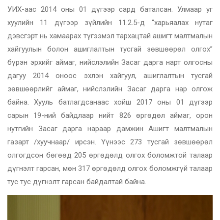
УИХ-аас 2014 оны 01 дүгээр сард баталсан. Улмаар уг
хуулийн 11 дүгээр зүйлийн 11.2.5-д “харьяалах нутаг
дэвсгэрт нь хамаарах түгээмэл тархацтай ашигт малтмалын
хайгуулын болон ашиглалтын тусгай зөвшөөрөл олгох”
бүрэн эрхийг аймаг, нийслэлийн Засаг дарга нарт олгосны
дагуу 2014 оноос эхлэн хайгуул, ашиглалтын тусгай
зөвшөөрлийг аймаг, нийслэлийн Засаг дарга нар олгож
байна. Хууль батлагдсанаас хойш 2017 оны 01 дүгээр
сарын 19-ний байдлаар нийт 826 өргөдөл аймаг, орон
нутгийн Засаг дарга нараар дамжин Ашигт малтмалын
газарт /хуучнаар/ ирсэн. Үүнээс 273 тусгай зөвшөөрөл
олгогдсон бөгөөд 205 өргөдөлд олгох боломжтой талаар
дүгнэлт гарсан, мөн 317 өргөдөлд олгох боломжгүй талаар
тус тус дүгнэлт гарсан байдалтай байна.