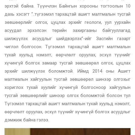
эрхтэй байна. Түүнчлэн Байнгын хорооны тогтоолын 10
дахь хэсэгт “..түгээмэл тархацтай ашигт малтмалын тусгай
зөвшөөрлийг олгох, цуцлах эрхийг геологи, уул уурхайн
асуудал эрхэлсэн төрийн захиргааны байгууллагад
шилжүүлэх асуудлыг шийдвэрлэх”-ийг Засгийн газарт
чиглэл болгосон. Түгээмэл тархацтай ашигт малтмалын
тухай хуульд нэмэлт, өөрчлөлт оруулах, эсхүл түүнийг
хүчингүй болгох замаар тусгай зөвшөөрөл олгох, цуцлах
эрхийг шилжүүлэх боломжтой. Иймд 2014 оны Ашигт
малтмалын хайгуулын тусгай зөвшөөрөл шинээр олгохыг
хориглох тухай хуулийг хүчингүй болгосноор хайгуулын
тусгай зөвшөөрлийг шинээр олгох боломжтой болсон тул
Түгээмэл тархацтай ашигт малтмалын тухай хуульд нэмэлт,
өөрчлөлт оруулах, эсхүл түүнийг хүчингүй болгох асуудлыг
дэмжиж байна гэлээ.