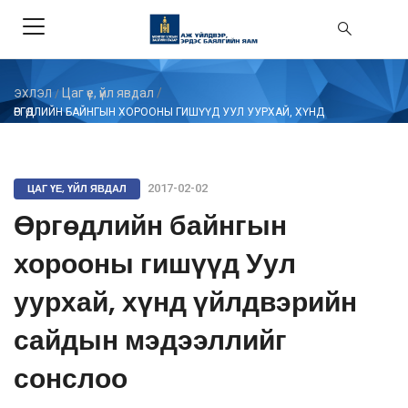
Цаг үе, үйл явдал
/
ЭХЛЭЛ
/
ӨРГӨДЛИЙН БАЙНГЫН ХОРООНЫ ГИШҮҮД УУЛ УУРХАЙ, ХҮНД
ҮЙЛДВЭРИЙН САЙДЫН МЭДЭЭЛЛИЙГ СОНСЛОО
ЦАГ ҮЕ, ҮЙЛ ЯВДАЛ
2017-02-02
Өргөдлийн байнгын
хорооны гишүүд Уул
уурхай, хүнд үйлдвэрийн
сайдын мэдээллийг
сонслоо