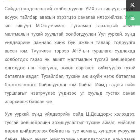
Сайдын мэдээлэлтэй холбогдуулан УИХ-ын гишүүд асуулт
асууж, тайлбар авахын зэрэгцээ саналаа илэрхийлэв. УИХ-
ын гишүүн М.Оюунчимэг, Түгээмэл тархацтай ашигт
малтмалын тухай хуультай холбогдуулан Уул уурхай, хүнд
үйлдвэрийн яамнаас хийж буй ажлын талаар тодруулга
авсан юм. Түүнчлэн тэрээр АНУ-ын туршлага судлахад
холбогдох газар нь ашигт малтмалын тусгай зөвшөөрөл
олгохдоо нэн тэргүүнд нөхөн сэргээлт хийлгүүлэх тухай
баталгаа авдаг. Тухайлбал, тухайн аж ахуйн нэгж баталгаа
болгож мөнгө байршуулдаг юм байна. Иймд гадны сайн
туршлагыг нэвтрүүлэх үүднээс уг хуульд тусгах санал
илэрхийлж байсан юм.
Уул уурхай, хүнд үйлдвэрийн сайд Ц.Дашдорж хэлэхдээ,
тусгай зөвшөөрлийн зохицуулалтыг тухайн аймаг, нийслэл
өөрөө шийдвэрлэж байгаа нь тус яаманд хүндрэл учруулж
байна. Иймд аймаг, нийслэлийн удирдлагуудад удирдамж