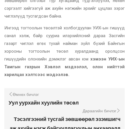
зөвшөөрөл олгохыг түр хугацаанд түдгэлзүүлэх, нөхөн
сэргээлт хийгээгүй аж ахуйн нэгжийн эрхийг цуцлах зэрэг
чиглэлүүд тусгагдсан байна.
Ингээд тогтоолын төсөлтэй холбогдуулан УИХ-ын гишүүд
санал хэлж, байр сууриа илэрхийлсний дараа Засгийн
газарт чиглэл өгөх тухай найман зүйл бүхий Байнгын
хорооны тогтоолын төсөл хуралдаанд оролцсон
гишүүдийн олонхийн дэмжлэг авсан юм
хэмээн УИХ-ын
Тамгын газрын Хэвлэл мэдээлэл, олон нийттэй
харилцах хэлтсээс мэдээлэв.
Өмнөх бичлэг
Уул уурхайн хуулийн төсөл
Дараагийн бичлэг
Тэсэлгээний тусгай зөвшөөрөл эзэмшигч
аж ахуйн нэгж байгууллагуудын анхааралд