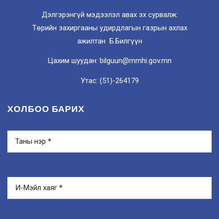
Дэлгэрэнгүй мэдээлэл авах эх сурвалж:
Төрийн захиргааны удирдлагын газрын ахлах
ажилтан Б.Билгүүн
Цахим шуудан: bilguun@mmhi.gov.mn
Утас: (51)-264179
ХОЛБОО БАРИХ