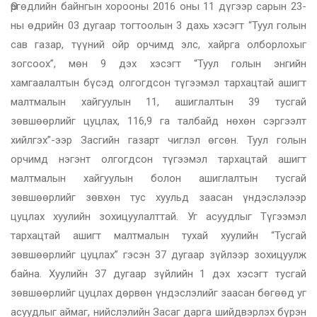
Өргөдлийн байнгын хорооны 2016 оны 11 дүгээр сарын 23-
ны өдрийн 03 дугаар тогтоолын 3 дахь хэсэгт “Туул голын
сав газар, түүний ойр орчимд элс, хайрга олборлохыг
зогсоох”, мөн 9 дэх хэсэгт “Туул голын энгийн
хамгаалалтын бүсэд олгогдсон түгээмэл тархацтай ашигт
малтмалын хайгуулын 11, ашиглалтын 39 тусгай
зөвшөөрлийг цуцлах, 116,9 га талбайд нөхөн сэргээлт
хийлгэх”-ээр Засгийн газарт чиглэл өгсөн. Туул голын
орчимд нэгэнт олгогдсон түгээмэл тархацтай ашигт
малтмалын хайгуулын болон ашиглалтын тусгай
зөвшөөрлийг зөвхөн тус хуульд заасан үндэслэлээр
цуцлах хуулийн зохицуулалттай. Уг асуудлыг Түгээмэл
тархацтай ашигт малтмалын тухай хуулийн “Тусгай
зөвшөөрлийг цуцлах” гэсэн 37 дугаар зүйлээр зохицуулж
байна. Хуулийн 37 дугаар зүйлийн 1 дэх хэсэгт тусгай
зөвшөөрлийг цуцлах дөрвөн үндэслэлийг заасан бөгөөд уг
асуудлыг аймаг, нийслэлийн Засаг дарга шийдвэрлэх бүрэн