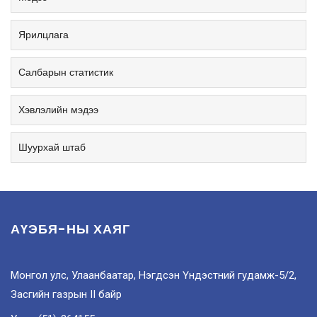
Ярилцлага
Салбарын статистик
Хэвлэлийн мэдээ
Шуурхай штаб
АҮЭБЯ-НЫ ХАЯГ
Монгол улс, Улаанбаатар, Нэгдсэн Үндэстний гудамж-5/2,
Засгийн газрын II байр