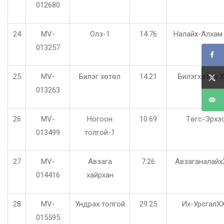
012680
24
MV-
Олз-1
14.76
Налайх-Алхам
013257
25
MV-
Билэг хөтөл
14.21
Билэгхөтөл 
013263
26
MV-
Ногоон
10.69
Төгс-Эрхэ
013499
толгой-1
27
MV-
Авзага
7.26
Авзаганалай
014416
хайрхан
28
MV-
Ундрах толгой
29.25
Их-УрсгалХ
015595