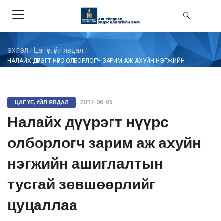
Цаг үе, үйл явдал
/
ЭХЛЭЛ
/
НАЛАЙХ ДҮҮРЭГТ НҮҮРС ОЛБОРЛОГЧ ЗАРИМ АЖ АХУЙН НЭГЖИЙН
АШИГЛАЛТЫН ТУСГАЙ ЗӨВШӨӨРЛИЙГ ЦУЦАЛЛАА
ЦАГ ҮЕ, ҮЙЛ ЯВДАЛ
2017-06-06
Налайх дүүрэгт нүүрс
олборлогч зарим аж ахуйн
нэгжийн ашиглалтын
тусгай зөвшөөрлийг
цуцаллаа