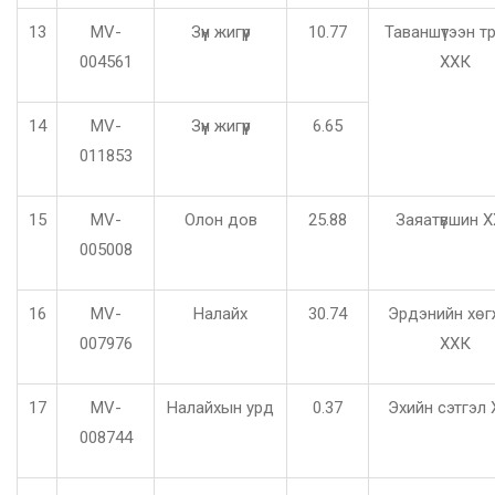
13
MV-
Зүүн жигүүр
10.77
Таваншүтээн т
004561
ХХК
14
MV-
Зүүн жигүүр
6.65
011853
15
MV-
Олон дов
25.88
Заяатүвшин 
005008
16
MV-
Налайх
30.74
Эрдэнийн хөг
007976
ХХК
17
MV-
Налайхын урд
0.37
Эхийн сэтгэл
008744