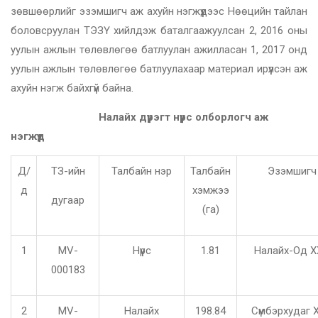
зөвшөөрлийг эзэмшигч аж ахуйн нэгжүүдээс Нөөцийн тайлан
боловсруулан ТЭЗҮ хийлдэж баталгаажуулсан 2, 2016 оны
уулын ажлын төлөвлөгөө батлуулан ажилласан 1, 2017 онд
уулын ажлын төлөвлөгөө батлуулахаар материал ирүүлсэн аж
ахуйн нэгж байхгүй байна.
Налайх дүүрэгт нүүрс олборлогч аж
нэгжүүд
Д/
ТЗ-ийн
Талбайн нэр
Талбайн
Эзэмшигч
д
хэмжээ
дугаар
(га)
1
MV-
Нүүрс
1.81
Налайх-Од 
000183
2
MV-
Налайх
198.84
Сүмбэрхудаг 