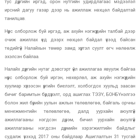
тус дүүргийн иргэд, орон нутгийн удирдлагаас мэдээлэл
ирсний дагуу газар дээр нь ажиллаж нөхцөл байдалтай
танилцав.
Нүүрс олборлож буй иргэд, аж ахуйн нэгжүүдийн талбай дээр
очиж ажиллах үед дээрх нөхцөл байдал үүсээд байсан
төдийгүй Налайхын төмөр замд хүртэл суулт өгч нөлөөлж
эхэлсэн байлаа.
Налайх дүүргийн нутаг дэвсгэрт үйл ажиллагаа явуулж байгаа
нүүрс олборлож буй иргэн, нөхөрлөл, аж ахуйн нэгжүүдийн
хуулиар хүлээсэн үүргийн биелэлт, холбогдох хуульд заасан
бичиг баримтын бүрдүүлэлт, орд ашиглах ТЭЗҮ, БОНБҮнэлгээ
болон жил бүрийн уулын ажлын төлөвлөгөө, байгаль орчны
менежментийн төлөвлөгөө, далд уурхайн аюулгүй
ажиллагааны нэгдсэн дүрэм, бичил уурхайн аюулгүй
ажиллагааны нэгдсэн дүрмийн хэрэгжилтийн байдлыг
судалж үзэхэд 2017 оны байдлаар Ашиглалтын 31 тусгай