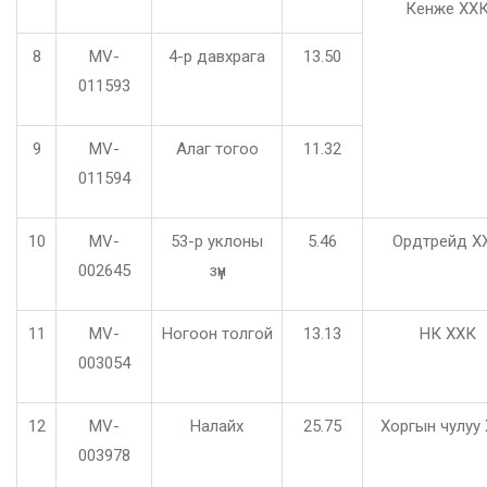
Кенже ХХ
8
MV-
4-р давхрага
13.50
011593
9
MV-
Алаг тогоо
11.32
011594
10
MV-
53-р уклоны
5.46
Ордтрейд Х
002645
зүүн
11
MV-
Ногоон толгой
13.13
НК ХХК
003054
12
MV-
Налайх
25.75
Хоргын чулуу
003978