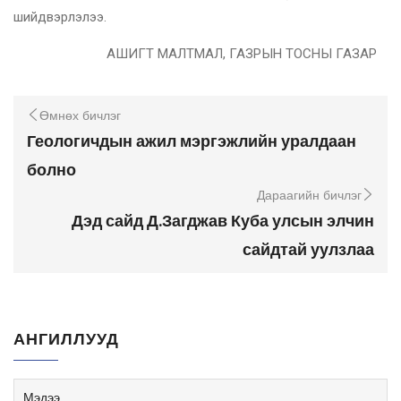
шийдвэрлэлээ.
АШИГТ МАЛТМАЛ, ГАЗРЫН ТОСНЫ ГАЗАР
Өмнөх бичлэг
Геологичдын ажил мэргэжлийн уралдаан
болно
Дараагийн бичлэг
Дэд сайд Д.Загджав Куба улсын элчин
сайдтай уулзлаа
АНГИЛЛУУД
Мэдээ