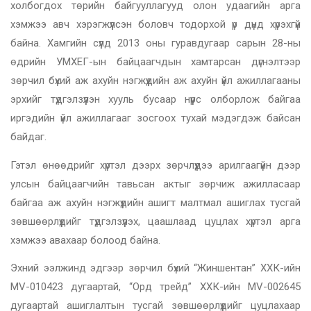
холбогдох төрийн байгууллагууд олон удаагийн арга
хэмжээ авч хэрэгжүүлсэн боловч тодорхой үр дүнд хүрэхгүй
байна. Хамгийн сүүлд 2013 оны гуравдугаар сарын 28-ны
өдрийн УМХЕГ-ын байцаагчдын хамтарсан дүгнэлтээр
зөрчил бүхий аж ахуйн нэгжүүдийн аж ахуйн үйл ажиллагааны
эрхийг түдгэлзүүлэн хууль бусаар нүүрс олборлож байгаа
иргэдийн үйл ажиллагааг зосгоох тухай мэдэгдэж байсан
байдаг.
Гэтэл өнөөдрийг хүртэл дээрх зөрчлүүдээ арилгаагүйн дээр
улсын байцаагчийн тавьсан актыг зөрчиж ажилласаар
байгаа аж ахуйн нэгжүүдийн ашигт малтмал ашиглах тусгай
зөвшөөрлүүдийг түдгэлзүүлэх, цаашлаад цуцлах хүртэл арга
хэмжээ авахаар болоод байна.
Эхний ээлжинд эдгээр зөрчил бүхий “Жиншентан” ХХК-ийн
MV-010423 дугаартай, “Орд трейд” ХХК-ийн MV-002645
дугаартай ашиглалтын тусгай зөвшөөрлүүдийг цуцлахаар