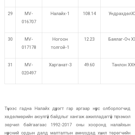
29
MV-
Налайх-1
108.14
УндрахдөлХ
016707
30
MV-
Ногоон
12.23
Баялаг-Оч Х
017178
толгой-1
31
MV-
Харганат-3
49.60
Танлон ХХ
020497
Түүнээс гадна Налайх дүүрэгт гар аргаар нүүрс олборлогчид
хөдөлмөрийн аюулгүй байдлыг хангаж ажилладаггүй түгээмэл
зөрчил байгаагаас 1992-2017 оны хооронд налайхын
нүүрсний ордын далд малталтын амнуудад хүчил төрөгчийн