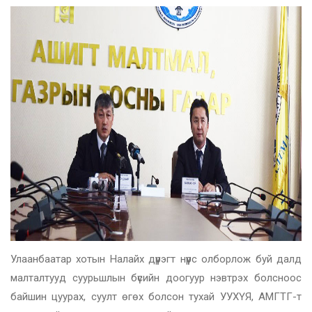
Улаанбаатар хотын Налайх дүүрэгт нүүрс олборлож буй далд
малталтууд суурьшлын бүсийн доогуур нэвтрэх болсноос
байшин цуурах, суулт өгөх болсон тухай УУХҮЯ, АМГТГ-т