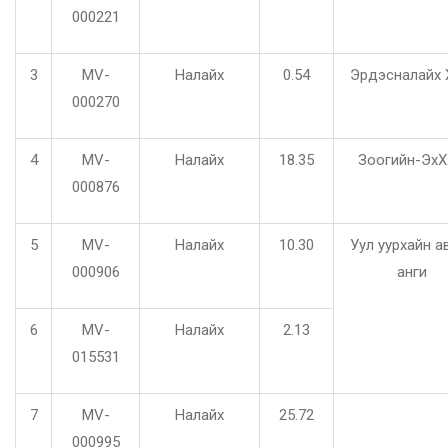
000221
3
MV-
Налайх
0.54
Эрдэсналайх
000270
4
MV-
Налайх
18.35
Зоогийн-Эх
000876
5
MV-
Налайх
10.30
Уул уурхайн а
000906
анги
6
MV-
Налайх
2.13
015531
7
MV-
Налайх
25.72
000995