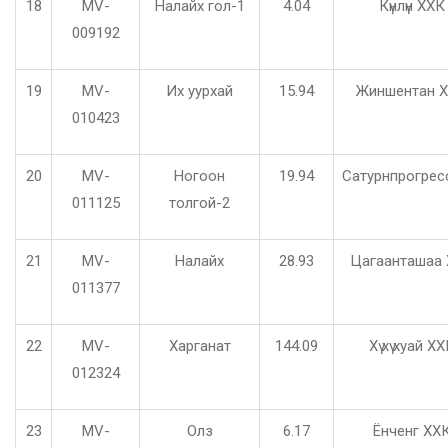
18
MV-
Налайх гол-1
4.04
Күнлүн ХХК
009192
19
MV-
Их уурхай
15.94
Жиншентан 
010423
20
MV-
Ногоон
19.94
Сатурнпрогре
011125
толгой-2
21
MV-
Налайх
28.93
Цагаанташаа
011377
22
MV-
Харганат
144.09
Хү хү хуай Х
012324
23
MV-
Олз
6.17
Ёнченг ХХ