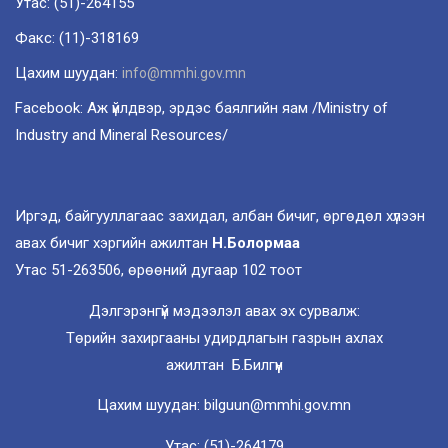
Утас: (51)-264155
Факс: (11)-318169
Цахим шуудан:
info@mmhi.gov.mn
Facebook: Аж үйлдвэр, эрдэс баялгийн яам /Ministry of
Industry and Mineral Resources/
Иргэд, байгууллагаас захидал, албан бичиг, өргөдөл хүлээн
авах бичиг хэргийн ажилтан
Н.Болормаа
Утас 51-263506, өрөөний дугаар 102 тоот
Дэлгэрэнгүй мэдээлэл авах эх сурвалж:
Төрийн захиргааны удирдлагын газрын ахлах
ажилтан Б.Билгүүн
Цахим шуудан: bilguun@mmhi.gov.mn
Утас: (51)-264179