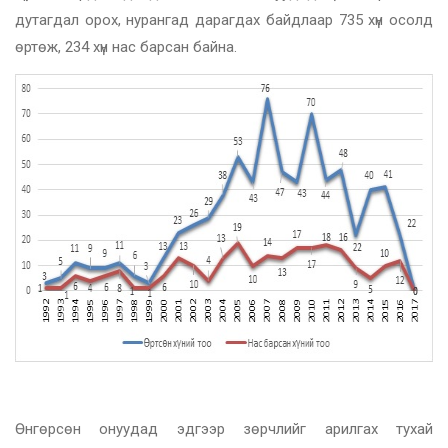
дутагдал орох, нурангад дарагдах байдлаар 735 хүн осолд
өртөж, 234 хүн нас барсан байна.
Өнгөрсөн онуудад эдгээр зөрчлийг арилгах тухай