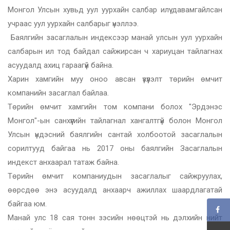
Монгол Улсын хувьд уул уурхайн салбар илүү давамгайлсан
учраас уул уурхайн салбарыг үнэллээ.
Баялгийн засаглалын индексээр манай улсын уул уурхайн
салбарын ил тод байдал сайжирсан ч хариуцан тайлагнах
асуудалд ахиц гараагүй байна.
Харин хамгийн муу оноо авсан үзүүлэлт төрийн өмчит
компанийн засаглал байлаа.
Төрийн өмчит хамгийн том компани болох "Эрдэнэс
Монгол"-ын санхүүгийн тайлагнал хангалтгүй болон Монгол
Улсын үндэсний баялгийн сантай холбоотой засаглалын
сорилтууд байгаа нь 2017 оны баялгийн Засаглалын
индекст анхаарал татаж байна.
Төрийн өмчит компаниудын засаглалыг сайжруулах,
өөрсдөө энэ асуудалд анхаарч ажиллах шаардлагатай
байгаа юм.
Манай улс 18 сая тонн зэсийн нөөцтэй нь дэлхийн нийт