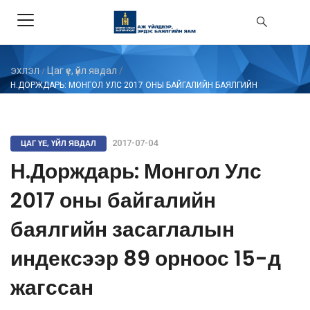
Цаг үе, үйл явдал
/
ЭХЛЭЛ
/
Н.ДОРЖДАРЬ: МОНГОЛ УЛС 2017 ОНЫ БАЙГАЛИЙН БАЯЛГИЙН
ЗАСАГЛАЛЫН ИНДЕКСЭЭР 89 ОРНООС 15-Д ЖАГССАН
ЦАГ ҮЕ, ҮЙЛ ЯВДАЛ
2017-07-04
Н.Дорждарь: Монгол Улс
2017 оны байгалийн
баялгийн засаглалын
индексээр 89 орноос 15-д
жагссан