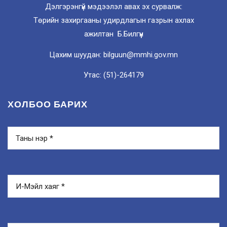
Дэлгэрэнгүй мэдээлэл авах эх сурвалж:
Төрийн захиргааны удирдлагын газрын ахлах
ажилтан Б.Билгүүн
Цахим шуудан: bilguun@mmhi.gov.mn
Утас: (51)-264179
ХОЛБОО БАРИХ