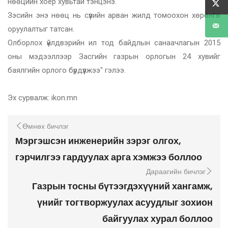
нөөцийн хоёр хувьтай тэнцэнэ.
Зэсийн энэ нөөц нь сүүлийн арван жилд томоохон хөрөнгө
оруулалтыг татсан.
Олборлох үйлдвэрийн ил тод байдлын санаачлагын 2015
оны мэдээллээр Засгийн газрын орлогын 24 хувийг
баялгийн орлого бүрдүүлжээ" гэлээ.
Эх сурвалж: ikon.mn
Өмнөх бичлэг
Мэргэшсэн инженерийн зэрэг олгох,
гэрчилгээ гардуулах арга хэмжээ боллоо
Дараагийн бичлэг
Газрын тосны бүтээгдэхүүний хангамж,
үнийг тогтворжуулах асуудлыг зохион
байгуулах хурал боллоо