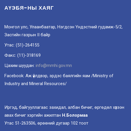
АҮЭБЯ-НЫ ХАЯГ
Монгол улс, Улаанбаатар, Нэгдсэн Үндэстний гудамж-5/2,
Засгийн газрын II байр
Утас: (51)-264155
Факс: (11)-318169
Цахим шуудан:
info@mmhi.gov.mn
Facebook: Аж үйлдвэр, эрдэс баялгийн яам /Ministry of
Industry and Mineral Resources/
Иргэд, байгууллагаас захидал, албан бичиг, өргөдөл хүлээн
авах бичиг хэргийн ажилтан
Н.Болормаа
Утас 51-263506, өрөөний дугаар 102 тоот