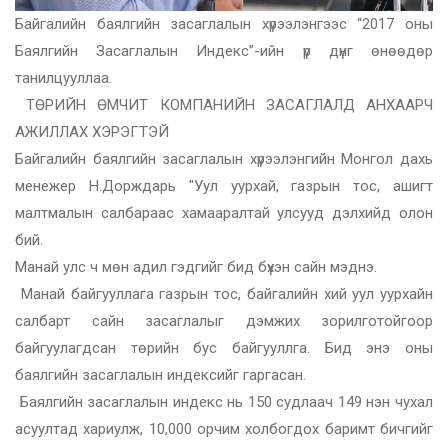
Байгалийн баялгийн засаглалын хүрээлэнгээс “2017 оны
Баялгийн Засаглалын Индекс”-ийн үр дүнг өнөөдөр
танилцууллаа.
ТӨРИЙН ӨМЧИТ КОМПАНИЙН ЗАСАГЛАЛД АНХААРЧ
АЖИЛЛАХ ХЭРЭГТЭЙ
Байгалийн баялгийн засаглалын хүрээлэнгийн Монгол дахь
менежер Н.Дорждарь "Уул уурхай, газрын тос, ашигт
малтмалын салбараас хамааралтай улсууд дэлхийд олон
бий.
Манай улс ч мөн адил гэдгийг бид бүхэн сайн мэднэ.
Манай байгууллага газрын тос, байгалийн хий уул уурхайн
салбарт сайн засаглалыг дэмжих зорилготойгоор
байгуулагдсан төрийн бус байгууллга. Бид энэ оны
баялгийн засаглалын индексийг гаргасан.
Баялгийн засаглалын индекс нь 150 судлаач 149 нэн чухал
асуултад хариулж, 10,000 орчим холбогдох баримт бичгийг