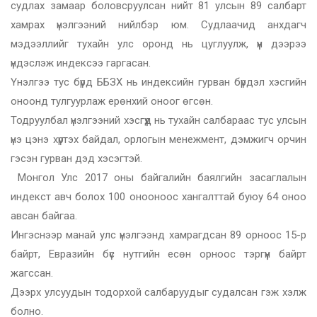
судлах замаар боловсруулсан нийт 81 улсын 89 салбарт
хамрах үнэлгээний нийлбэр юм. Судлаачид анхдагч
мэдээллийг тухайн улс оронд нь цуглуулж, үүн дээрээ
үндэслэж индексээ гаргасан.
Үнэлгээ тус бүрд ББЗХ нь индексийн гурван бүрдэл хэсгийн
оноонд тулгуурлаж ерөнхий оноог өгсөн.
Тодруулбал үнэлгээний хэсгүүд нь тухайн салбараас тус улсын
үнэ цэнэ хүртэх байдал, орлогын менежмент, дэмжигч орчин
гэсэн гурван дэд хэсэгтэй.
Монгол Улс 2017 оны байгалийн баялгийн засаглалын
индекст авч болох 100 онооноос хангалттай буюу 64 оноо
авсан байгаа.
Ингэснээр манай улс үнэлгээнд хамрагдсан 89 орноос 15-р
байрт, Евразийн бүс нутгийн есөн орноос тэргүүн байрт
жагссан.
Дээрх улсуудын тодорхой салбаруудыг судалсан гэж хэлж
болно.