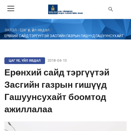
Цаг үе, үйл явдал
/
ЭХЛЭЛ
/
ЕРӨНХИЙ САЙД ТЭРГҮҮТЭЙ ЗАСГИЙН ГАЗРЫН ГИШҮҮД ГАШУУНСУХАЙТ
БООМТОД АЖИЛЛАЛАА
ЦАГ ҮЕ, ҮЙЛ ЯВДАЛ
2018-04-13
Ерөнхий сайд тэргүүтэй
Засгийн газрын гишүүд
Гашуунсухайт боомтод
ажиллалаа