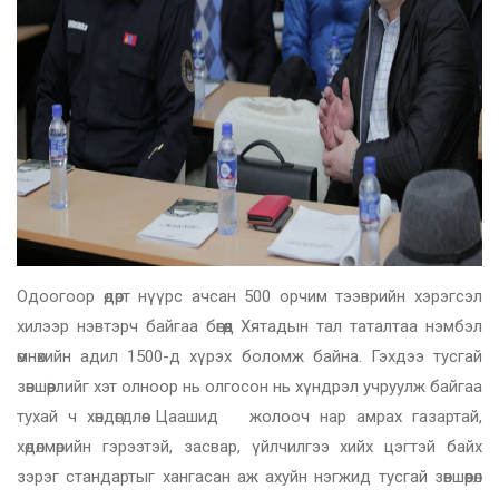
Одоогоор өдөрт нүүрс ачсан 500 орчим тээврийн хэрэгсэл
хилээр нэвтэрч байгаа бөгөөд Хятадын тал таталтаа нэмбэл
өмнөхийн адил 1500-д хүрэх боломж байна. Гэхдээ тусгай
зөвшөөрлийг хэт олноор нь олгосон нь хүндрэл учруулж байгаа
тухай ч хөндөгдлөө. Цаашид жолооч нар амрах газартай,
хөдөлмөрийн гэрээтэй, засвар, үйлчилгээ хийх цэгтэй байх
зэрэг стандартыг хангасан аж ахуйн нэгжид тусгай зөвшөөрөл