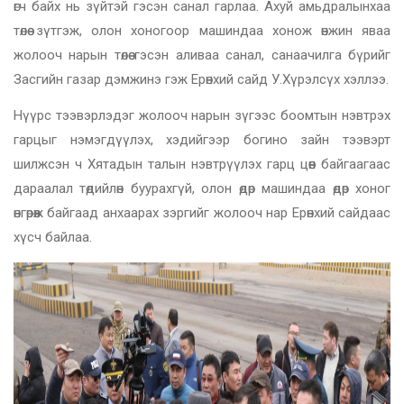
өгч байх нь зүйтэй гэсэн санал гарлаа. Ахуй амьдралынхаа
төлөө зүтгэж, олон хоногоор машиндаа хонож өнжин яваа
жолооч нарын төлөө гэсэн аливаа санал, санаачилга бүрийг
Засгийн газар дэмжинэ гэж Ерөнхий сайд У.Хүрэлсүх хэллээ.
Нүүрс тээвэрлэдэг жолооч нарын зүгээс боомтын нэвтрэх
гарцыг нэмэгдүүлэх, хэдийгээр богино зайн тээвэрт
шилжсэн ч Хятадын талын нэвтрүүлэх гарц цөөн байгаагаас
дараалал төдийлөн буурахгүй, олон өдөр машиндаа өдөр хоног
өнгөрөөж байгаад анхаарах зэргийг жолооч нар Ерөнхий сайдаас
хүсч байлаа.