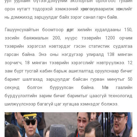
уул уурхайн бүтээгдэхүүний экспортын орлогоос тухайн
орон нутагт тодорхой хэмжээний хөрөнгө хуваарилж хөгжлийг
нь дэмжихэд зарцуулдаг байх зэрэг санал гарч байв.
Гашуунсухайтын боомтоор өдөрт хилийн худалдааны 150,
зэсийн баяжмалын 200, нүүрс тээврийн 1200 орчим
тээврийн хэрэгсэл нэвтэрдэг гэсэн статистик судалгаа
гарсан байна. Энэ оны нэгдүгээр улиралд 138 мянган
зорчигч, 18 мянган тээврийн хэрэгслийг нэвтрүүлжээ. 12
зам бүрт тусгай кабин барьж ашиглалтад оруулснаар бичиг
баримт шалгахад зарцуулдаг байсан гурван минутыг 50
секунд болгон бууруулсан байна. Мөн гаалийн
бүрдүүлэлтийн зарим бичиг баримтыг цаасгүй технологид
шилжүүлснээр багагүй цаг хугацаа хэмнэдэг болжээ.