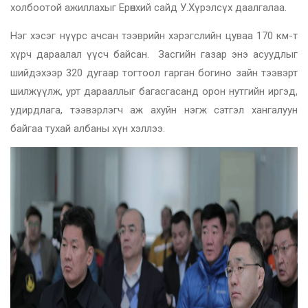
холбоотой ажиллахыг Ерөнхий сайд У.Хүрэлсүх даалгалаа.
Нэг хэсэг нүүрс ачсан тээврийн хэрэгслийн цуваа 170 км-т
хүрч дараалал үүсч байсан. Засгийн газар энэ асуудлыг
шийдэхээр 320 дугаар тогтоол гарган богино зайн тээвэрт
шилжүүлж, урт дарааллыг багасгасанд орон нутгийн иргэд,
удирдлага, тээвэрлэгч аж ахуйн нэгж сэтгэл хангалуун
байгаа тухай албаны хүн хэллээ.