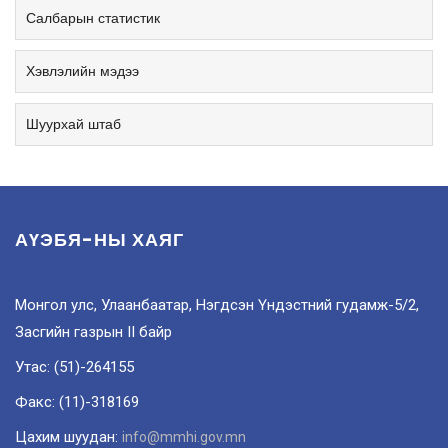
Салбарын статистик
Хэвлэлийн мэдээ
Шуурхай штаб
АҮЭБЯ-НЫ ХАЯГ
Монгол улс, Улаанбаатар, Нэгдсэн Үндэстний гудамж-5/2,
Засгийн газрын II байр
Утас: (51)-264155
Факс: (11)-318169
Цахим шуудан:
info@mmhi.gov.mn