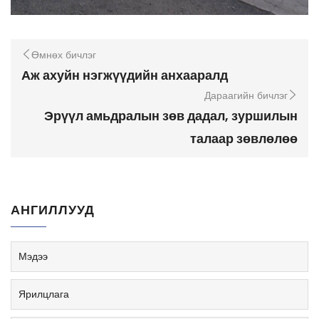
Өмнөх бичлэг
Аж ахуйн нэгжүүдийн анхааралд
Дараагийн бичлэг
Эрүүл амьдралын зөв дадал, зуршилын
талаар зөвлөлөө
АНГИЛЛУУД
Мэдээ
Ярилцлага