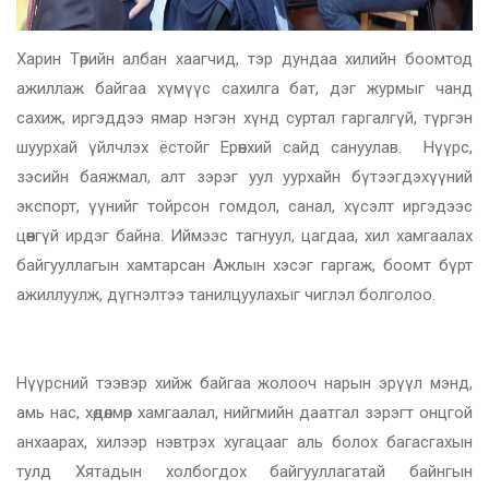
Харин Төрийн албан хаагчид, тэр дундаа хилийн боомтод
ажиллаж байгаа хүмүүс сахилга бат, дэг журмыг чанд
сахиж, иргэддээ ямар нэгэн хүнд суртал гаргалгүй, түргэн
шуурхай үйлчлэх ёстойг Ерөнхий сайд сануулав. Нүүрс,
зэсийн баяжмал, алт зэрэг уул уурхайн бүтээгдэхүүний
экспорт, үүнийг тойрсон гомдол, санал, хүсэлт иргэдээс
цөөнгүй ирдэг байна. Иймээс тагнуул, цагдаа, хил хамгаалах
байгууллагын хамтарсан Ажлын хэсэг гаргаж, боомт бүрт
ажиллуулж, дүгнэлтээ танилцуулахыг чиглэл болголоо.
Нүүрсний тээвэр хийж байгаа жолооч нарын эрүүл мэнд,
амь нас, хөдөлмөр хамгаалал, нийгмийн даатгал зэрэгт онцгой
анхаарах, хилээр нэвтрэх хугацааг аль болох багасгахын
тулд Хятадын холбогдох байгууллагатай байнгын