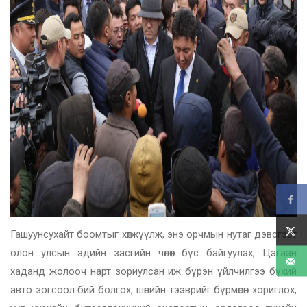
Гашуунсухайт боомтыг хөгжүүлж, энэ орчмын нутаг дэвсгэрт
олон улсын эдийн засгийн чөлөөт бүс байгуулах, Цагаан
хаданд жолооч нарт зориулсан иж бүрэн үйлчилгээ бүхий
авто зогсоол бий болгох, шөнийн тээврийг бүрмөсөн хориглох,