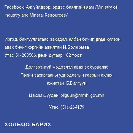
Facebook: Аж үйлдвэр, эрдэс баялгийн яам /Ministry of
Industry and Mineral Resources/
Иргэд, байгууллагаас захидал, албан бичиг, өргөдөл хүлээн
авах бичиг хэргийн ажилтан
Н.Болормаа
Утас 51-263506, өрөөний дугаар 102 тоот
Дэлгэрэнгүй мэдээлэл авах эх сурвалж:
Төрийн захиргааны удирдлагын газрын ахлах
ажилтан Б.Билгүүн
Цахим шуудан: bilguun@mmhi.gov.mn
Утас: (51)-264179
ХОЛБОО БАРИХ