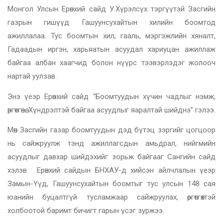
Монгол Улсын Ерөнхий сайд У.Хүрэлсүх тэргүүтэй Засгийн
газрын гишүүд Гашуунсухайтын хилийн боомтод
ажиллалаа. Тус боомтын хил, гааль, мэргэжлийн хяналт,
Гадаадын иргэн, харьяатын асуудал хариуцан ажиллаж
байгаа албан хаагчид болон нүүрс тээвэрлэдэг жолооч
нартай уулзав.
Энэ үеэр Ерөнхий сайд “Боомтуудын хүчин чадлыг нэмж,
өргөтгөнө. Хүндрэлтэй байгаа асуудлыг яаралтай шийднэ” гэлээ.
Мөн Засгийн газар боомтуудын дэд бүтэц зэргийг цогцоор
нь сайжруулж тэнд ажиллагсдын амьдрал, нийгмийн
асуудлыг давхар шийдэхийг зорьж байгааг Сангийн сайд
хэлэв. Ерөнхий сайдын БНХАУ-д хийсэн айлчлалын үеэр
Замын-Үүд, Гашуунсухайтын боомтыг тус улсын 148 сая
юанийн буцалтгүй тусламжаар сайжруулах, өргөтгөхтэй
холбоотой баримт бичигт гарын үсэг зуржээ.