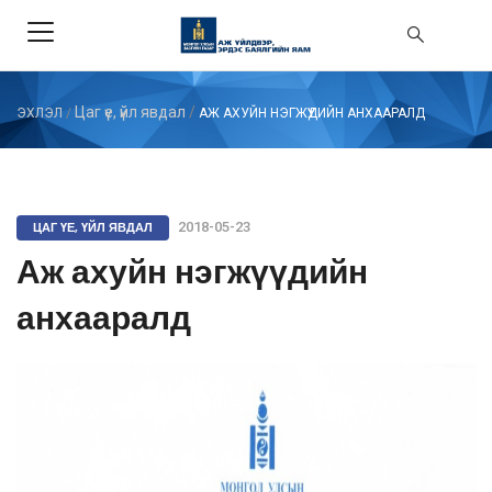
Цаг үе, үйл явдал
/
ЭХЛЭЛ
/
АЖ АХУЙН НЭГЖҮҮДИЙН АНХААРАЛД
ЦАГ ҮЕ, ҮЙЛ ЯВДАЛ
2018-05-23
Аж ахуйн нэгжүүдийн
анхааралд