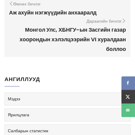
Өмнөх бичлэг
Аж ахуйн нэгжүүдийн анхааралд
Дараагийн бичлэг
Монгол Улс, ХБНГУ-ын Засгийн газар
хоорондын хэлэлцээрийн VI хуралдаан
боллоо
АНГИЛЛУУД
Мэдээ
Ярилцлага
Салбарын статистик