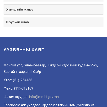
Хэвлэлийн мэдээ
Шуурхай штаб
АҮЭБЯ-НЫ ХАЯГ
Монгол улс, Улаанбаатар, Нэгдсэн Үндэстний гудамж-5/2,
Засгийн газрын II байр
Утас: (51)-264155
Факс: (11)-318169
Цахим шуудан:
info@mmhi.gov.mn
Facebook: Аж үйлдвэр, эрдэс баялгийн яам /Ministry of