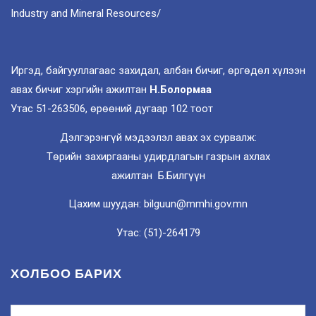
Industry and Mineral Resources/
Иргэд, байгууллагаас захидал, албан бичиг, өргөдөл хүлээн
авах бичиг хэргийн ажилтан
Н.Болормаа
Утас 51-263506, өрөөний дугаар 102 тоот
Дэлгэрэнгүй мэдээлэл авах эх сурвалж:
Төрийн захиргааны удирдлагын газрын ахлах
ажилтан Б.Билгүүн
Цахим шуудан: bilguun@mmhi.gov.mn
Утас: (51)-264179
ХОЛБОО БАРИХ