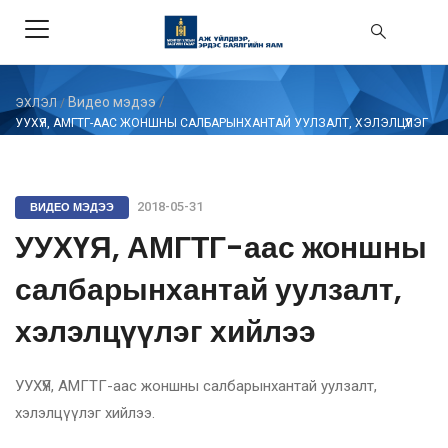
Видео мэдээ
/
ЭХЛЭЛ
/
УУХҮЯ, АМГТГ-ААС ЖОНШНЫ САЛБАРЫНХАНТАЙ УУЛЗАЛТ, ХЭЛЭЛЦҮҮЛЭГ
ХИЙЛЭЭ
ВИДЕО МЭДЭЭ
2018-05-31
УУХҮЯ, АМГТГ-аас жоншны
салбарынхантай уулзалт,
хэлэлцүүлэг хийлээ
УУХҮЯ, АМГТГ-аас жоншны салбарынхантай уулзалт,
хэлэлцүүлэг хийлээ.