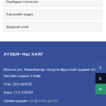
Салбарын статистик
Хэвлэлийн мэдээ
Шуурхай штаб
АҮЭБЯ-НЫ ХАЯГ
Монгол улс, Улаанбаатар, Нэгдсэн Үндэстний гудамж-5/2,
Засгийн газрын II байр
Утас: (51)-264155
Факс: (11)-318169
Цахим шуудан:
info@mmhi.gov.mn