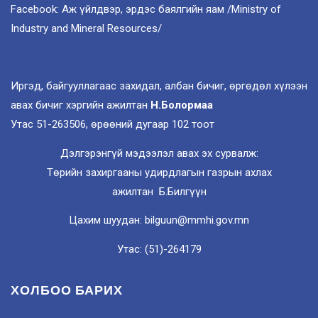
Facebook: Аж үйлдвэр, эрдэс баялгийн яам /Ministry of
Industry and Mineral Resources/
Иргэд, байгууллагаас захидал, албан бичиг, өргөдөл хүлээн
авах бичиг хэргийн ажилтан
Н.Болормаа
Утас 51-263506, өрөөний дугаар 102 тоот
Дэлгэрэнгүй мэдээлэл авах эх сурвалж:
Төрийн захиргааны удирдлагын газрын ахлах
ажилтан Б.Билгүүн
Цахим шуудан: bilguun@mmhi.gov.mn
Утас: (51)-264179
ХОЛБОО БАРИХ