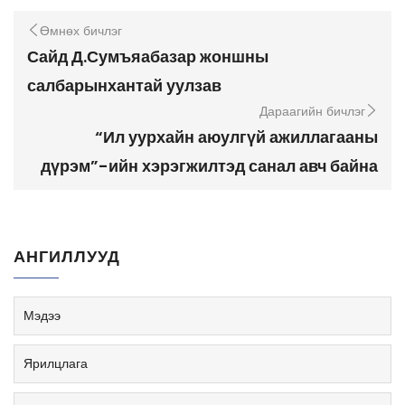
Өмнөх бичлэг
Сайд Д.Сумъяабазар жоншны
салбарынхантай уулзав
Дараагийн бичлэг
“Ил уурхайн аюулгүй ажиллагааны
дүрэм”-ийн хэрэгжилтэд санал авч байна
АНГИЛЛУУД
Мэдээ
Ярилцлага