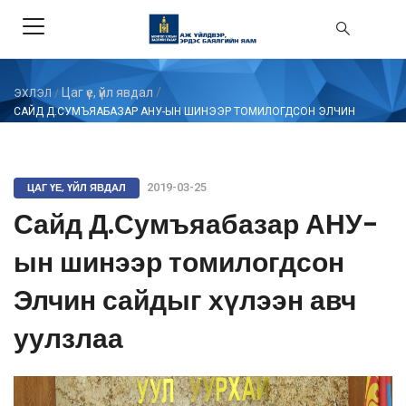
Цаг үе, үйл явдал
/
ЭХЛЭЛ
/
САЙД Д.СУМЪЯАБАЗАР АНУ-ЫН ШИНЭЭР ТОМИЛОГДСОН ЭЛЧИН
САЙДЫГ ХҮЛЭЭН АВЧ УУЛЗЛАА
ЦАГ ҮЕ, ҮЙЛ ЯВДАЛ
2019-03-25
Сайд Д.Сумъяабазар АНУ-
ын шинээр томилогдсон
Элчин сайдыг хүлээн авч
уулзлаа