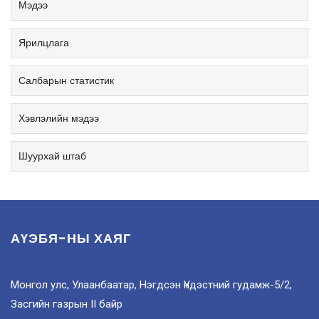
Мэдээ
Ярилцлага
Салбарын статистик
Хэвлэлийн мэдээ
Шуурхай штаб
АҮЭБЯ-НЫ ХАЯГ
Монгол улс, Улаанбаатар, Нэгдсэн Үндэстний гудамж-5/2,
Засгийн газрын II байр