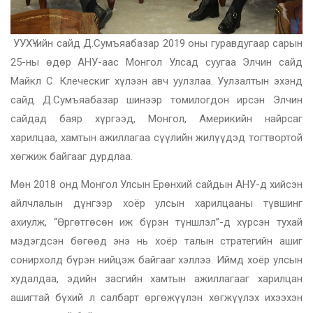
УУХҮ-ийн сайд Д.Сумъяабазар 2019 оны гуравдугаар сарын
25-ны өдөр АНУ-аас Монгол Улсад суугаа Элчин сайд
Майкл С. Клеческиг хүлээн авч уулзлаа. Уулзалтын эхэнд
сайд Д.Сумъяабазар шинээр томилогдон ирсэн Элчин
сайдад баяр хүргээд, Монгол, Америкийн найрсаг
харилцаа, хамтын ажиллагаа сүүлийн жилүүдэд тогтвортой
хөгжиж байгааг дурдлаа.
Мөн 2018 онд Монгол Улсын Ерөнхий сайдын АНУ-д хийсэн
айлчлалын дүнгээр хоёр улсын харилцааны түвшинг
ахиулж, “Өргөтгөсөн иж бүрэн түншлэл”-д хүрсэн тухай
мэдэгдсэн бөгөөд энэ нь хоёр талын стратегийн ашиг
сонирхолд бүрэн нийцэж байгааг хэллээ. Иймд хоёр улсын
худалдаа, эдийн засгийн хамтын ажиллагааг харилцан
ашигтай бүхий л салбарт өргөжүүлэн хөгжүүлэх ихээхэн