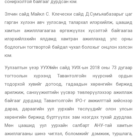
сонирхолтой байгааг дурдсан юм.
Элчин сайд Майкл С. Клечески сайд Д.Сумъяабазарыг цаг
гарган хүлээн авч уулзсанд талархал илэрхийлж, цаашид
хамтын ажилллагаагаа өргөжүүлэх хүсэлтэй байгаагаа
илэрхийлэхийн ялдамд хамтран ажиллахад улс орны
бодлогын тогтвортой байдал чухал болохыг онцлон хэлсэн
юм.
Уулзалтын үеэр УУХҮ-ийн сайд УИХ-ын 2018 оны 73 дугаар
тогтоолын хүрээнд Тавантолгойн нүүрсний ордын
тодорхой хувийг дотоод, гадаадын хөрөнгийн биржид
арилжиж, санхүүжилтийн үүсвэр төвлөрүүлэхээр ажиллаж
байгааг дурдаад Тавантолгойн IPO-г амжилттай хийснээр
дараа, дараагийн уул уурхайн төслүүдийг олон улсын
хөрөнгийн биржид бүртгүүлэх зам нээгдэх тухай дурдлаа.
Мөн цаашид уул уурхайн салбарт АНУ-тай хамтын
ажиллагааны шинэ чиглэл, боломжийг дэмжиж, туршлага,