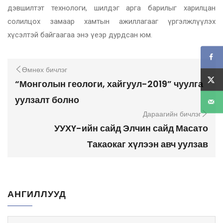
дэвшилтэт технологи, шилдэг арга барилыг харилцан
солилцох замаар хамтын ажиллагааг үргэлжлүүлэх
хүсэлтэй байгаагаа энэ үеэр дурдсан юм.
Өмнөх бичлэг
“Монголын геологи, хайгуул-2019” чуулга
уулзалт болно
Дараагийн бичлэг
УУХҮ-ийн сайд Элчин сайд Масато
Такаокаг хүлээн авч уулзав
АНГИЛЛУУД