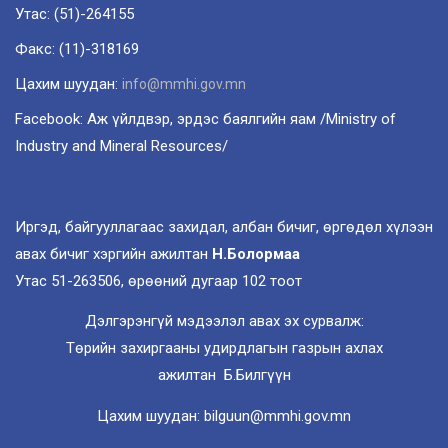
Утас: (51)-264155
Факс: (11)-318169
Цахим шуудан:
info@mmhi.gov.mn
Facebook: Аж үйлдвэр, эрдэс баялгийн яам /Ministry of
Industry and Mineral Resources/
Иргэд, байгууллагаас захидал, албан бичиг, өргөдөл хүлээн
авах бичиг хэргийн ажилтан
Н.Болормаа
Утас 51-263506, өрөөний дугаар 102 тоот
Дэлгэрэнгүй мэдээлэл авах эх сурвалж:
Төрийн захиргааны удирдлагын газрын ахлах
ажилтан Б.Билгүүн
Цахим шуудан: bilguun@mmhi.gov.mn