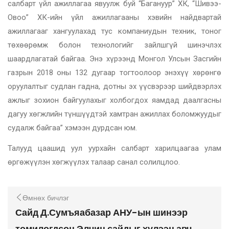
салбарт үйл ажиллагаа явуулж буй “Багануур” ХК, “Шивээ-
Овоо” ХК-ийн үйл ажиллагааны хэвийн найдвартай
ажиллагааг хангуулахад тус компаниудын техник, тоног
төхөөрөмж болон технологийг зайлшгүй шинэчлэх
шаардлагатай байгаа. Энэ хүрээнд Монгол Улсын Засгийн
газрын 2018 оны 132 дугаар тогтоолоор энэхүү хөрөнгө
оруулалтыг судлан гадна, дотны эх үүсвэрээр шийдвэрлэх
ажлыг зохион байгуулахыг холбогдох яамдад даалгасны
дагуу хөгжлийн түншүүдтэй хамтран ажиллах боломжуудыг
судалж байгаа” хэмээн дурдсан юм.
Талууд цаашид уул уурхайн салбарт харилцаагаа улам
өргөжүүлэн хөгжүүлэх талаар санал солилцлоо.
Өмнөх бичлэг
Сайд Д.Сумъяабазар АНУ-ын шинээр
томилогдсон Элчин сайдыг хүлээн авч