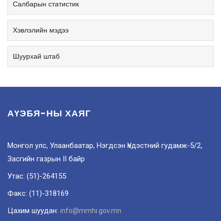
Салбарын статистик
Хэвлэлийн мэдээ
Шуурхай штаб
АҮЭБЯ-НЫ ХАЯГ
Монгол улс, Улаанбаатар, Нэгдсэн Үндэстний гудамж-5/2,
Засгийн газрын II байр
Утас: (51)-264155
Факс: (11)-318169
Цахим шуудан:
info@mmhi.gov.mn