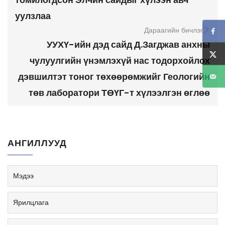
уулзлаа
Дараагийн бичлэг
УУХҮ-ийн дэд сайд Д.Загджав анхны
чулуулгийн үнэмлэхүй нас тодорхойлох
дэвшилтэт тоног төхөөрөмжийг Геологийн
төв лаборатори ТӨҮГ-т хүлээлгэн өглөө
АНГИЛЛУУД
Мэдээ
Ярилцлага