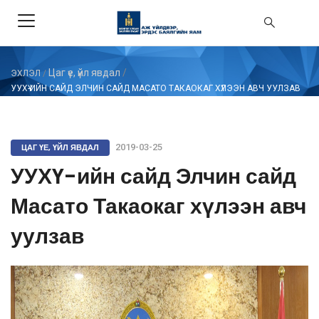
Цаг үе, үйл явдал
/
ЭХЛЭЛ
/
УУХҮ-ИЙН САЙД ЭЛЧИН САЙД МАСАТО ТАКАОКАГ ХҮЛЭЭН АВЧ УУЛЗАВ
ЦАГ ҮЕ, ҮЙЛ ЯВДАЛ
2019-03-25
УУХҮ-ийн сайд Элчин сайд
Масато Такаокаг хүлээн авч
уулзав