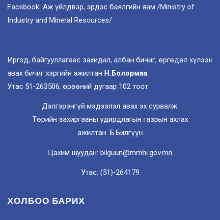
Facebook: Аж үйлдвэр, эрдэс баялгийн яам /Ministry of
Industry and Mineral Resources/
Иргэд, байгууллагаас захидал, албан бичиг, өргөдөл хүлээн
авах бичиг хэргийн ажилтан
Н.Болормаа
Утас 51-263506, өрөөний дугаар 102 тоот
Дэлгэрэнгүй мэдээлэл авах эх сурвалж:
Төрийн захиргааны удирдлагын газрын ахлах
ажилтан Б.Билгүүн
Цахим шуудан: bilguun@mmhi.gov.mn
Утас: (51)-264179
ХОЛБОО БАРИХ