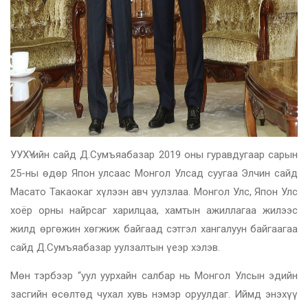
УУХҮ-ийн сайд Д.Сумъяабазар 2019 оны гуравдугаар сарын
25-ны өдөр Япон улсаас Монгол Улсад суугаа Элчин сайд
Масато Такаокаг хүлээн авч уулзлаа. Монгол Улс, Япон Улс
хоёр орны найрсаг харилцаа, хамтын ажиллагаа жилээс
жилд өргөжин хөгжиж байгаад сэтгэл хангалуун байгаагаа
сайд Д.Сумъяабазар уулзалтын үеэр хэлэв.
Мөн тэрбээр “уул уурхайн салбар нь Монгол Улсын эдийн
засгийн өсөлтөд чухал хувь нэмэр оруулдаг. Иймд энэхүү