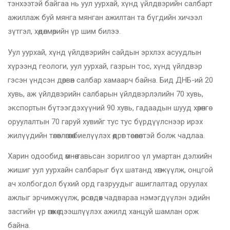
тэнхээтэй байгаа нь уул уурхай, хүнд үйлдвэрийн салбарт
ажиллаж буй мянга мянган ажилтан та бүгдийн хичээл
зүтгэл, хөдөлмөрийн үр шим билээ.
Уул уурхай, хүнд үйлдвэрийн сайдын эрхлэх асуудлын
хүрээнд геологи, уул уурхай, газрын тос, хүнд үйлдвэр
гэсэн үндсэн дөрвөн салбар хамаарч байна. Бид ДНБ-ий 20
хувь, аж үйлдвэрийн салбарын үйлдвэрлэлийн 70 хувь,
экспортын бүтээгдэхүүний 90 хувь, гадаадын шууд хөрөнгө
оруулалтын 70 гаруй хувийг тус тус бүрдүүлснээр ирэх
жилүүдийн төлөвлөгөөгөө биелүүлэх өөдрөг төсөөлөлтэй болж чадлаа.
Харин одообид өмнөө тавьсан зорилгоо үл умартан дэлхийн
жишиг уул уурхайн салбарыг бүх шатанд хөгжүүлж, онцгой
ач холбогдол бүхий орд газруудыг ашиглалтад оруулах
ажлыг эрчимжүүлж, өрсөлдөх чадвараа нэмэгдүүлэн эдийн
засгийн үр өгөөжөө дээшлүүлэх ажилд ханцуй шамлан орж
байна.