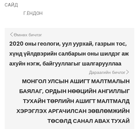
САЙД
Г.ЁНДОН
Өмнөх бичлэг
2020 оны геологи, уул уурхай, газрын тос,
хүнд үйлдвэрийн салбарын оны шилдэг аж
ахуйн нэгж, байгууллагыг шалгарууллаа
Дараагийн бичлэг
МОНГОЛ УЛСЫН АШИГТ МАЛТМАЛЫН
БАЯЛАГ, ОРДЫН НӨӨЦИЙН АНГИЛЛЫГ
ТУХАЙН ТӨРЛИЙН АШИГТ МАЛТМАЛД
ХЭРЭГЛЭХ АРГАЧИЛСАН ЗӨВЛӨМЖИЙН
ТӨСӨЛД САНАЛ АВАХ ТУХАЙ