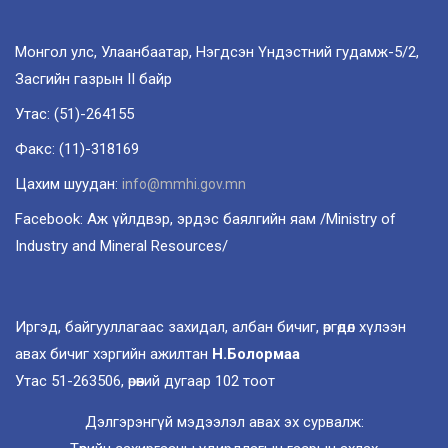
Монгол улс, Улаанбаатар, Нэгдсэн Үндэстний гудамж-5/2,
Засгийн газрын II байр
Утас: (51)-264155
Факс: (11)-318169
Цахим шуудан:
info@mmhi.gov.mn
Facebook: Аж үйлдвэр, эрдэс баялгийн яам /Ministry of
Industry and Mineral Resources/
Иргэд, байгууллагаас захидал, албан бичиг, өргөдөл хүлээн
авах бичиг хэргийн ажилтан
Н.Болормаа
Утас 51-263506, өрөөний дугаар 102 тоот
Дэлгэрэнгүй мэдээлэл авах эх сурвалж: