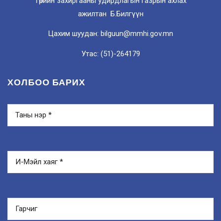
Төрийн захиргааны удирдлагын газрын ахлах
ажилтан Б.Билгүүн
Цахим шуудан: bilguun@mmhi.gov.mn
Утас: (51)-264179
ХОЛБОО БАРИХ