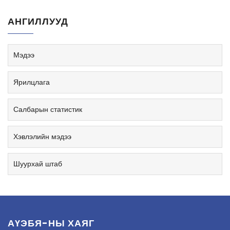
АНГИЛЛУУД
Мэдээ
Ярилцлага
Салбарын статистик
Хэвлэлийн мэдээ
Шуурхай штаб
АҮЭБЯ-НЫ ХАЯГ