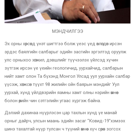
МЭНДЧИЛГЭЭ
Эх орны хөрсөнд үнэт шигтгээ болж үеэс үед өвлөгдөн ирсэн
эрдэс баялгийн салбарыг эдийн засгийн эргэлтэд оруулж
улс орныхоо хөгжил, дэвшлийг түүчээлэх үйлсэд хүчин
зүтгэж ирсэн үе үеийн геологичид, уурхайчид, салбарын
нийт хамт олон Та бүхэнд Монгол Улсад уул уурхайн салбар
үүсэж, хөгжсөн түүхт 98 жилийн ойн баярын мэндийг Уул
уурхай, хүнд үйлдвэрийн яамны хамт олны нэрийн өмнөөс
болон өөрийн чин сэтгэлийн угаас хүргэж байна.
Дэлхий дахинаа нүүрлэсэн цар тахлын хүнд үе манай
орныг дайрч, улсын маань эдийн засаг “Ковид-19”хэмээх
шинэ тахалтай нүүр тулсан ч түүний өмнөөс хүч сөрөн зогсох