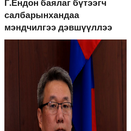
Г.Ёндон баялаг бүтээгч
салбарынхандаа
мэндчилгээ дэвшүүллээ