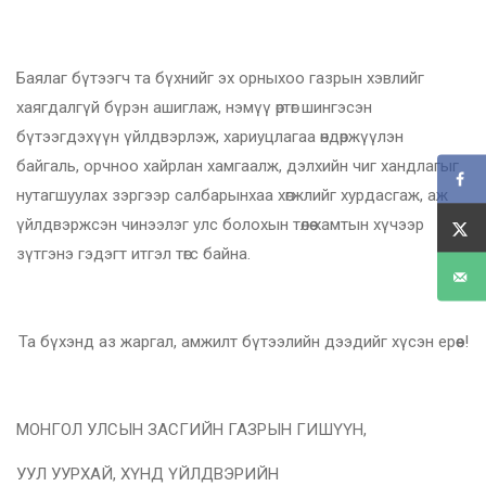
Баялаг бүтээгч та бүхнийг эх орныхоо газрын хэвлийг
хаягдалгүй бүрэн ашиглаж, нэмүү өртөг шингэсэн
бүтээгдэхүүн үйлдвэрлэж, хариуцлагаа өндөржүүлэн
байгаль, орчноо хайрлан хамгаалж, дэлхийн чиг хандлагыг
нутагшуулах зэргээр салбарынхаа хөгжлийг хурдасгаж, аж
үйлдвэржсэн чинээлэг улс болохын төлөө хамтын хүчээр
зүтгэнэ гэдэгт итгэл төгс байна.
Та бүхэнд аз жаргал, амжилт бүтээлийн дээдийг хүсэн ерөөе!
МОНГОЛ УЛСЫН ЗАСГИЙН ГАЗРЫН ГИШҮҮН,
УУЛ УУРХАЙ, ХҮНД ҮЙЛДВЭРИЙН