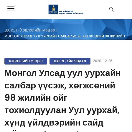
Хэвлэлийн мэдээ
/
ЭХЛЭЛ
/
МОНГОЛ УЛСАД УУЛ УУРХАЙН САЛБАР ҮҮСЭЖ, ХӨГЖСӨНИЙ 98 ЖИЛИЙН
ОЙГ ТОХИОЛДУУЛАН УУЛ УУРХАЙ, ХҮНД ҮЙЛДВЭРИЙН САЙД Г.ЁНДОН
БАЯЛАГ БҮТЭЭГЧ САЛБАРЫНХАНДАА МЭНДЧИЛГЭЭ ДЭВШҮҮЛЛЭЭ
ХЭВЛЭЛИЙН МЭДЭЭ
ЦАГ ҮЕ, ҮЙЛ ЯВДАЛ
2020-12-25
Монгол Улсад уул уурхайн
салбар үүсэж, хөгжсөний
98 жилийн ойг
тохиолдуулан Уул уурхай,
хүнд үйлдвэрийн сайд